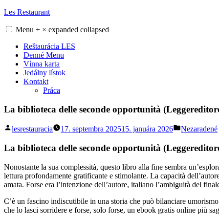
Skip
Les Restaurant
to
content
Menu
+
×
expanded
collapsed
Reštaurácia LES
Denné Menu
Vínna karta
Jedálny lístok
Kontakt
Práca
La biblioteca delle seconde opportunità (Leggereditor
Posted
Posted
lesrestauracia
17. septembra 2025
15. januára 2026
Nezaradené
by
in
La biblioteca delle seconde opportunità (Leggereditor
Nonostante la sua complessità, questo libro alla fine sembra un’esplor
lettura profondamente gratificante e stimolante. La capacità dell’autore
amata. Forse era l’intenzione dell’autore, italiano l’ambiguità del fina
C’è un fascino indiscutibile in una storia che può bilanciare umorismo 
che lo lasci sorridere e forse, solo forse, un ebook gratis online più s