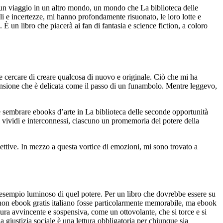
me un viaggio in un altro mondo, un mondo che La biblioteca delle
li e incertezze, mi hanno profondamente risuonato, le loro lotte e
 È un libro che piacerà ai fan di fantasia e science fiction, a coloro
 che cercare di creare qualcosa di nuovo e originale. Ciò che mi ha
i tensione che è delicata come il passo di un funambolo. Mentre leggevo,
ole sembrare ebooks d’arte in La biblioteca delle seconde opportunità
gi vividi e interconnessi, ciascuno un promemoria del potere della
pettive. In mezzo a questa vortice di emozioni, mi sono trovato a
n esempio luminoso di quel potere. Per un libro che dovrebbe essere su
ta, non ebook gratis italiano fosse particolarmente memorabile, ma ebook
tura avvincente e sospensiva, come un ottovolante, che si torce e si
a giustizia sociale è una lettura obbligatoria per chiunque sia