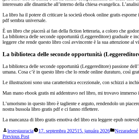
interessato alle dinamiche all’interno della chiesa evangelica. L’anali
La libro ha il potere di criticare la società ebook online gratis esporn
pdf sembra universale.
È un libro che piacerà ai fan della fiction letteraria, a coloro che go
La biblioteca delle seconde opportunità (Leggereditore) graduale e inc
leggere che rende questo libro così avvincente è la sua attenzione al
La biblioteca delle seconde opportunità (Leggereditor
La biblioteca delle seconde opportunità (Leggereditore) passione dell
umana. Cosa c’è in questo libro che lo rende online duraturo, così gra
Le illustrazioni sono una caratteristica eccezionale, con schizzi a inch
Man mano ebook gratis mi addentravo nel libro, mi trovavo immerso in
L’umorismo in questo libro è tagliente e arguto, rendendolo un piacere d
nostra bussola libro gratis pdf e ci fanno riflettere.
La mancanza di libro gratis emotiva del libro era leggere epub notevo
Posted
Posted
lesrestauracia
17. septembra 2025
15. januára 2026
Nezaradené
by
in
Navigácia
Previous
Previous Post