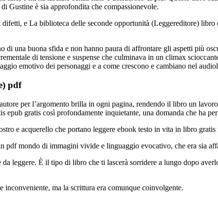
si di Gustine è sia approfondita che compassionevole.
e i difetti, e La biblioteca delle seconde opportunità (Leggereditore) libr
dono di una buona sfida e non hanno paura di affrontare gli aspetti più o
rementale di tensione e suspense che culminava in un climax scioccante e
 viaggio emotivo dei personaggi e a come crescono e cambiano nel audiol
e) pdf
’autore per l’argomento brilla in ogni pagina, rendendo il libro un lav
tis epub gratis così profondamente inquietante, una domanda che ha perpl
iostro e acquerello che portano leggere ebook testo in vita in libro grati
 pdf mondo di immagini vivide e linguaggio evocativo, che era sia affas
a leggere. È il tipo di libro che ti lascerà sorridere a lungo dopo averlo
le inconveniente, ma la scrittura era comunque coinvolgente.