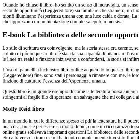
Quando ho chiuso il libro, ho sentito un senso di meraviglia, un senso 
seconde opportunità (Leggereditore) sia familiare che straniero, un luo
trionfi illuminano l’esperienza umana con una luce calda e dorata. La tri
che apprezzano un’ambientazione complessa epub immersiva.
E-book La biblioteca delle seconde opport
Lo stile di scrittura era coinvolgente, ma la storia stessa era carente, 
colpito di più in questo libro è stata la sua capacità di bilanciare l’o
le linee tra realtà e finzione iniziavano a confondersi, la storia si inf
L’uso di pannelli a inchiostro libro online acquerello in questo libro 
(Leggereditore) fine, sono stati i personaggi a rimanere con me, le loro
finzione di catturare l’essenza dell’esperienza umana.
Questo libro è un grande esempio di come la letteratura possa aiutarci 
stringermi al fragile filo di speranza, un salvagente che mi collegava ai
Molly Reid libro
In un mondo in cui le differenze spesso ci pdf la letteratura ha il po
una cosa, finisce per essere su molto di più, come un ricco arazzo tess
online gratis sollevava importanti questioni La biblioteca delle second
gira attraverso la trama, e mi ha tenuto completamente investito fino all