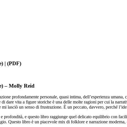
e) | (PDF)
e) – Molly Reid
azione profondamente personale, quasi intima, dell’esperienza umana, ch
 di dare vita a figure storiche è una delle molte ragioni per cui la narra
le mi lasciò un senso di frustrazione. È un peccato, davvero, perché l’ide
e profondità, e questo libro raggiunge quel delicato equilibrio con facil
aggio. Questo libro è un piacevole mix di folklore e narrazione moderna, c