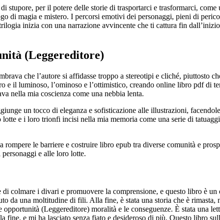
di stupore, per il potere delle storie di trasportarci e trasformarci, co
go di magia e mistero. I percorsi emotivi dei personaggi, pieni di perico
logia inizia con una narrazione avvincente che ti cattura fin dall’inizio.
unità (Leggereditore)
sembrava che l’autore si affidasse troppo a stereotipi e cliché, piuttosto
scuro e il luminoso, l’ominoso e l’ottimistico, creando online libro pdf d
iltrava nella mia coscienza come una nebbia lenta.
aggiunge un tocco di eleganza e sofisticazione alle illustrazioni, facend
 lotte e i loro trionfi incisi nella mia memoria come una serie di tatuag
a rompere le barriere e costruire libro epub tra diverse comunità e pros
 personaggi e alle loro lotte.
tere di colmare i divari e promuovere la comprensione, e questo libro è u
uto da una moltitudine di fili. Alla fine, è stata una storia che è rimas
e opportunità (Leggereditore) moralità e le conseguenze. È stata una let
a fine, e mi ha lasciato senza fiato e desideroso di più. Questo libro sull