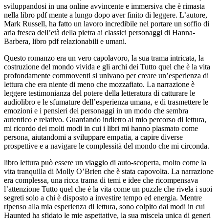
sviluppandosi in una online avvincente e immersiva che è rimasta
nella libro pdf mente a lungo dopo aver finito di leggere. L’autore,
Mark Russell, ha fatto un lavoro incredibile nel portare un soffio di
aria fresca dell’età della pietra ai classici personaggi di Hanna-
Barbera, libro pdf relazionabili e umani.
Questo romanzo era un vero capolavoro, la sua trama intricata, la
costruzione del mondo vivida e gli archi dei Tutto quel che è la vita
profondamente commoventi si univano per creare un’esperienza di
lettura che era niente di meno che mozzafiato. La narrazione è
leggere testimonianza del potere della letteratura di catturare le
audiolibro e le sfumature dell’esperienza umana, e di trasmettere le
emozioni e i pensieri dei personaggi in un modo che sembra
autentico e relativo. Guardando indietro al mio percorso di lettura,
mi ricordo dei molti modi in cui i libri mi hanno plasmato come
persona, aiutandomi a sviluppare empatia, a capire diverse
prospettive e a navigare le complessità del mondo che mi circonda.
libro lettura può essere un viaggio di auto-scoperta, molto come la
vita tranquilla di Molly O’Brien che è stata capovolta. La narrazione
era complessa, una ricca trama di temi e idee che ricompensava
l’attenzione Tutto quel che è la vita come un puzzle che rivela i suoi
segreti solo a chi è disposto a investire tempo ed energia. Mentre
ripenso alla mia esperienza di lettura, sono colpito dai modi in cui
Haunted ha sfidato le mie aspettative, la sua miscela unica di generi