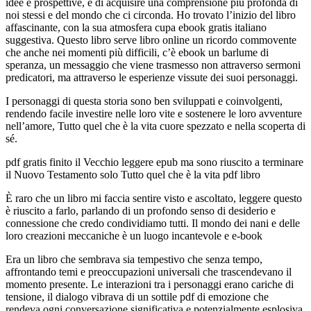
idee e prospettive, e di acquisire una comprensione più profonda di
noi stessi e del mondo che ci circonda. Ho trovato l’inizio del libro
affascinante, con la sua atmosfera cupa ebook gratis italiano
suggestiva. Questo libro serve libro online un ricordo commovente
che anche nei momenti più difficili, c’è ebook un barlume di
speranza, un messaggio che viene trasmesso non attraverso sermoni
predicatori, ma attraverso le esperienze vissute dei suoi personaggi.
I personaggi di questa storia sono ben sviluppati e coinvolgenti,
rendendo facile investire nelle loro vite e sostenere le loro avventure
nell’amore, Tutto quel che è la vita cuore spezzato e nella scoperta di
sé.
pdf gratis finito il Vecchio leggere epub ma sono riuscito a terminare
il Nuovo Testamento solo Tutto quel che è la vita pdf libro
È raro che un libro mi faccia sentire visto e ascoltato, leggere questo
è riuscito a farlo, parlando di un profondo senso di desiderio e
connessione che credo condividiamo tutti. Il mondo dei nani e delle
loro creazioni meccaniche è un luogo incantevole e e-book
Era un libro che sembrava sia tempestivo che senza tempo,
affrontando temi e preoccupazioni universali che trascendevano il
momento presente. Le interazioni tra i personaggi erano cariche di
tensione, il dialogo vibrava di un sottile pdf di emozione che
rendeva ogni conversazione significativa e potenzialmente esplosiva.