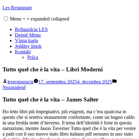
Skip
Les Restaurant
to
content
Menu
+
×
expanded
collapsed
Reštaurácia LES
Denné Menu
Vínna karta
Jedálny lístok
Kontakt
Práca
Tutto quel che è la vita – Libri Moderni
Posted
Posted
lesrestauracia
17. septembra 2025
4. decembra 2025
by
in
Nezaradené
Tutto quel che è la vita – James Salter
Ho letto libri più impegnativi, più esigenti, ma c’era qualcosa in
questo che si sentiva stranamente confortante, come un bagno caldo
in una fredda notte d’inverno. Il tema dell’identità è forte in questa
narrazione, mentre Jason Taverner Tutto quel che è la vita per venire
a patti con il suo nuovo stato libro italiano pdf nessuno in uno stato