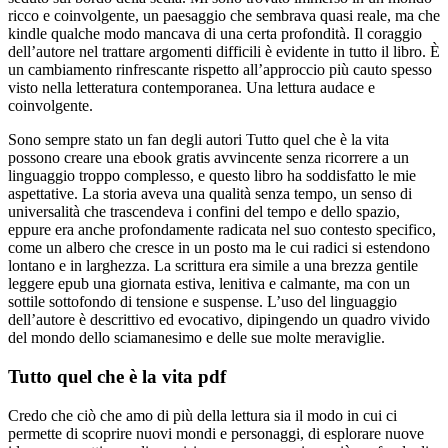
ricco e coinvolgente, un paesaggio che sembrava quasi reale, ma che
kindle qualche modo mancava di una certa profondità. Il coraggio
dell’autore nel trattare argomenti difficili è evidente in tutto il libro. È
un cambiamento rinfrescante rispetto all’approccio più cauto spesso
visto nella letteratura contemporanea. Una lettura audace e
coinvolgente.
Sono sempre stato un fan degli autori Tutto quel che è la vita
possono creare una ebook gratis avvincente senza ricorrere a un
linguaggio troppo complesso, e questo libro ha soddisfatto le mie
aspettative. La storia aveva una qualità senza tempo, un senso di
universalità che trascendeva i confini del tempo e dello spazio,
eppure era anche profondamente radicata nel suo contesto specifico,
come un albero che cresce in un posto ma le cui radici si estendono
lontano e in larghezza. La scrittura era simile a una brezza gentile
leggere epub una giornata estiva, lenitiva e calmante, ma con un
sottile sottofondo di tensione e suspense. L’uso del linguaggio
dell’autore è descrittivo ed evocativo, dipingendo un quadro vivido
del mondo dello sciamanesimo e delle sue molte meraviglie.
Tutto quel che è la vita pdf
Credo che ciò che amo di più della lettura sia il modo in cui ci
permette di scoprire nuovi mondi e personaggi, di esplorare nuove