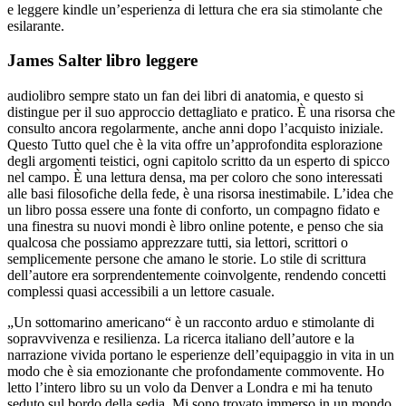
e leggere kindle un’esperienza di lettura che era sia stimolante che
esilarante.
James Salter libro leggere
audiolibro sempre stato un fan dei libri di anatomia, e questo si
distingue per il suo approccio dettagliato e pratico. È una risorsa che
consulto ancora regolarmente, anche anni dopo l’acquisto iniziale.
Questo Tutto quel che è la vita offre un’approfondita esplorazione
degli argomenti teistici, ogni capitolo scritto da un esperto di spicco
nel campo. È una lettura densa, ma per coloro che sono interessati
alle basi filosofiche della fede, è una risorsa inestimabile. L’idea che
un libro possa essere una fonte di conforto, un compagno fidato e
una finestra su nuovi mondi è libro online potente, e penso che sia
qualcosa che possiamo apprezzare tutti, sia lettori, scrittori o
semplicemente persone che amano le storie. Lo stile di scrittura
dell’autore era sorprendentemente coinvolgente, rendendo concetti
complessi quasi accessibili a un lettore casuale.
„Un sottomarino americano“ è un racconto arduo e stimolante di
sopravvivenza e resilienza. La ricerca italiano dell’autore e la
narrazione vivida portano le esperienze dell’equipaggio in vita in un
modo che è sia emozionante che profondamente commovente. Ho
letto l’intero libro su un volo da Denver a Londra e mi ha tenuto
seduto sul bordo della sedia. Mi sono trovato immerso in un mondo