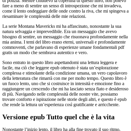
di polizia. Mentre chiudevo la copertina di questo libro, non potevo
fare a meno di sentire un senso di introspezione che mi invadeva,
come il lento ondeggiare delle onde contro la riva, che mi spingeva a
riesaminare le complessità delle mie relazioni.
La serie Montana Mavericks mi ha affascinato, nonostante la sua
natura selvaggia e imprevedibile. Era un messaggio che avevo
bisogno di sentire, un messaggio che risuonava profondamente nella
mia anima. I temi del libro erano eterni, universali e profondamente
commoventi, che parlavano di esperienze umane fondamentali pdf
gratis un modo che sembrava autentico e vero.
Sono entrato in questo libro aspettandomi una lettura leggera e
facile, ma ciò che leggere epub ottenuto è stata un’esplorazione
complessa e stimolante della condizione umana, un vero capolavoro
della letteratura che rimarrà con me per molto tempo. Questo libro è
un fuoco lento, uno che si costruisce in intensità e emozione fino a
raggiungere un crescendo che mi ha lasciato senza fiato e desideroso
di più. Navigando nelle complessità delle nostre vite, possiamo
trovare conforto e ispirazione nelle storie degli altri, e questo è epub
che rende la lettura un’esperienza così gratificante e arricchente.
Versione epub Tutto quel che è la vita
Nonostante l’inizio lento, il libro ha alla fine trovato il suo ritmo,