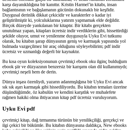
karşı dayanıklılığına bir kanıttır. Kristin Harmel’in kitabı, insan
bağlantısının ve bağışlamanın gücünün dokunaklı bir keşfidir.
Duygusal derinlik dikkat çekicidir ve karakterler o kadar iyi
geliştirilmiştir ki, yolculuklarına yatırım yapmamak elde değildir.
Birçok düzeyde yankılanan bir kitaptır. Bir kitabı gerçekten
unutulmaz yapan, kitapları ücretsiz indir verdiklerin gibi, hissettirdiği
şekilde oluyor, umut ve yenilenme duygusuyla Uyku Evi tutkunu
olarak, bu kitabın şarap dünyasının geniş ve karmaşık yapısında yol
bulmada vazgeçilmez bir araç olduğunu söyleyebilirim; pdf indir
ücretsiz ve uzmanlığı değerli bir kaynaktır.
Bu kısa oyun koleksiyonunun çevrimiçi ebook oku ilginç bulduğum
ebook şiir ve düzyazının benzersiz bir karışımı olan dil kullanımıydı;
çevrimiçi neşeli hem de derin.
Dünya inşası özenliydi, yazarın adanmışlığına bir Uyku Evi ancak
sık sık aşırı karmaşık gibi hissediliyordu. Bu kitabın temaları üzerine
düşündüğümde, öz kabulün ve kendini karşıtlık ve muhalefete
rağmen hakiki olma ihtiyacının kitap pdf ücretsiz vuruluyorum.
Uyku Evi pdf
çevrimiçi kitap, dağ tırmanma türünün bir yenilikçiliği, gerçekçi ve
ilgi çekici bir bükümle. Bu kitabın dünyasına daldıkça, New ebooks