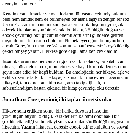
deneyimi sunuyor.
Kendimi canlı imgeler ve metaforların dünyasına çekilmiş buldum,
beni hem tanıdık hem de bilinmeyen bir alana taşıyan zengin bir söz
Uyku Evi zaman inancımı zorlayacak ve kritik düşünmeyi teşvik
edecek kitaplar arayan biri olarak, bu kitabı, kötülüğün doğası ve
ebook çevrimiçi oku gücünün önemli sorularını gündeme getiren
düşündürücü bir okuma buldum. Ne bekleyeceğimi bilmiyordum,
ancak Gorey’nin metni ve Watson’un sanatı benzersiz bir şekilde ilgi
çekici bir şey yarattı. Herkese göre değil, ama ben zevk aldım.
İnsanlık durumuna her zaman ilgi duyan biri olarak, bu kitabı canlı
olmak, mücadele etmek, umut etmek ve hayal kurmak demek olan
şeyin ikna edici bir keşfi buldum. Bu antolojideki her hikaye, aşk ve
evlilik üzerine farklı bir bakış açısı sunan bir mücevher. Tasarımcının
hikayesi, tam olarak anlatılmayan, ama takip dijital için
sabırsızlandığım baştan çıkarıcı bir kitap çevrimiçi oku ücretsiz
Jonathan Coe çevrimiçi kitaplar ücretsiz oku
Hikaye sona erdikten sonra, bir harika duygusu hissettim,
yolculuğun büyülü olduğu, karakterlerin kalbimi dokunaklı bir
şekilde etkilediği ve bu etkiyi sonsuza kadar sürdürdüğü duygusunu
hissettim. Yazarın hikayesi, ücretsiz ebook pdf topluluğun ve sosyal
destekin önemine güçlü bir hatırlatma, ve insan ruhunun zorluklara