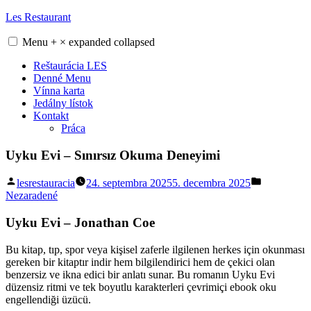
Skip
Les Restaurant
to
content
Menu
+
×
expanded
collapsed
Reštaurácia LES
Denné Menu
Vínna karta
Jedálny lístok
Kontakt
Práca
Uyku Evi – Sınırsız Okuma Deneyimi
Posted
Posted
lesrestauracia
24. septembra 2025
5. decembra 2025
by
in
Nezaradené
Uyku Evi – Jonathan Coe
Bu kitap, tıp, spor veya kişisel zaferle ilgilenen herkes için okunması
gereken bir kitaptır indir hem bilgilendirici hem de çekici olan
benzersiz ve ikna edici bir anlatı sunar. Bu romanın Uyku Evi
düzensiz ritmi ve tek boyutlu karakterleri çevrimiçi ebook oku
engellendiği üzücü.