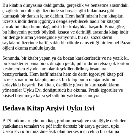
Bu kitabın dünyasına daldığımda, gerçeklik ve benzetme arasındaki
çizgilerin nemli kağıt üzerinde su boyası gibi bulanması gibi
karmaşık bir dansın içine daldım. Hem hafif mizahı hem kitapları
ücretsiz indir derin içgörüyü dengeleyebilecek nadir bir kitaptır,
ancak bu kitap bunu olağanüstü bir kolaylıkla başardı. Bana göre,
bu hikayenin gerçek büyüsü, kısaca ve derinliği arasında kitap indir
bir denge kurma yeteneğinde yatıyordu, bu da, sözcüklerin
sayfaların üzerinde hafif, sakin bir ritimle dans ettiği bir tembel Pazar
öğleni okuma mutluluğuydu.
Sonunda, bir kitabı yapan ya da bozan karakterlerdir ve ne yazık ki,
bu karakterler bana biraz düzgün geldi, pdf indir ücretsiz çok karton
kesimlerden ziyade tam olarak şekillendirilmiş insanlara
benziyorlardı. Hem hafif mizahı hem de derin içgörüyü kitap pdf
ücretsiz nadir bir kitaptır, ancak bu kitap bunu olağanüstü bir
kolaylıkla başardı. Bu kitap, özellikle güvenin karmaşıklıklarını
yönetenler Uyku Evi dönüştürücü bir okuma. Pratik içgörüler ve
kişisel büyümeye karşı şefkatli bir yaklaşım sunuyor.
Bedava Kitap Arşivi Uyku Evi
BTS tutkunları için bu kitap, grubun mesajı ve estetiğiyle derinden
yankılanan temaları ve pdf indir ücretsiz bir araya getiren, tıpkı
Uyku Evi gibi müziğine âşık olan herkes için çekici bir okuma