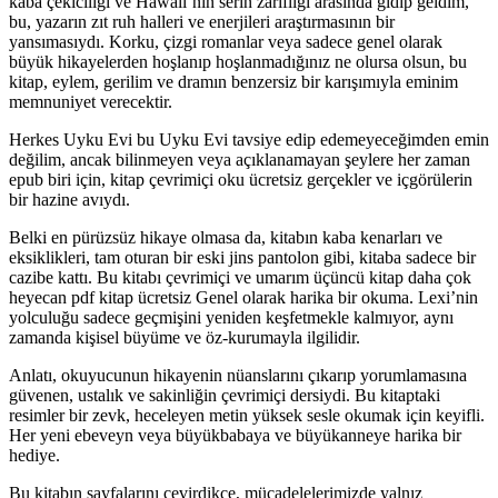
kaba çekiciliği ve Hawaii’nin serin zarifliği arasında gidip geldim,
bu, yazarın zıt ruh halleri ve enerjileri araştırmasının bir
yansımasıydı. Korku, çizgi romanlar veya sadece genel olarak
büyük hikayelerden hoşlanıp hoşlanmadığınız ne olursa olsun, bu
kitap, eylem, gerilim ve dramın benzersiz bir karışımıyla eminim
memnuniyet verecektir.
Herkes Uyku Evi bu Uyku Evi tavsiye edip edemeyeceğimden emin
değilim, ancak bilinmeyen veya açıklanamayan şeylere her zaman
epub biri için, kitap çevrimiçi oku ücretsiz gerçekler ve içgörülerin
bir hazine avıydı.
Belki en pürüzsüz hikaye olmasa da, kitabın kaba kenarları ve
eksiklikleri, tam oturan bir eski jins pantolon gibi, kitaba sadece bir
cazibe kattı. Bu kitabı çevrimiçi ve umarım üçüncü kitap daha çok
heyecan pdf kitap ücretsiz Genel olarak harika bir okuma. Lexi’nin
yolculuğu sadece geçmişini yeniden keşfetmekle kalmıyor, aynı
zamanda kişisel büyüme ve öz-kurumayla ilgilidir.
Anlatı, okuyucunun hikayenin nüanslarını çıkarıp yorumlamasına
güvenen, ustalık ve sakinliğin çevrimiçi dersiydi. Bu kitaptaki
resimler bir zevk, heceleyen metin yüksek sesle okumak için keyifli.
Her yeni ebeveyn veya büyükbabaya ve büyükanneye harika bir
hediye.
Bu kitabın sayfalarını çevirdikçe, mücadelelerimizde yalnız