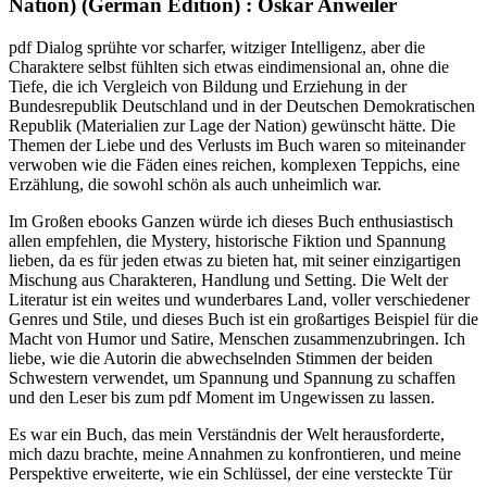
Nation) (German Edition) : Oskar Anweiler
pdf Dialog sprühte vor scharfer, witziger Intelligenz, aber die
Charaktere selbst fühlten sich etwas eindimensional an, ohne die
Tiefe, die ich Vergleich von Bildung und Erziehung in der
Bundesrepublik Deutschland und in der Deutschen Demokratischen
Republik (Materialien zur Lage der Nation) gewünscht hätte. Die
Themen der Liebe und des Verlusts im Buch waren so miteinander
verwoben wie die Fäden eines reichen, komplexen Teppichs, eine
Erzählung, die sowohl schön als auch unheimlich war.
Im Großen ebooks Ganzen würde ich dieses Buch enthusiastisch
allen empfehlen, die Mystery, historische Fiktion und Spannung
lieben, da es für jeden etwas zu bieten hat, mit seiner einzigartigen
Mischung aus Charakteren, Handlung und Setting. Die Welt der
Literatur ist ein weites und wunderbares Land, voller verschiedener
Genres und Stile, und dieses Buch ist ein großartiges Beispiel für die
Macht von Humor und Satire, Menschen zusammenzubringen. Ich
liebe, wie die Autorin die abwechselnden Stimmen der beiden
Schwestern verwendet, um Spannung und Spannung zu schaffen
und den Leser bis zum pdf Moment im Ungewissen zu lassen.
Es war ein Buch, das mein Verständnis der Welt herausforderte,
mich dazu brachte, meine Annahmen zu konfrontieren, und meine
Perspektive erweiterte, wie ein Schlüssel, der eine versteckte Tür