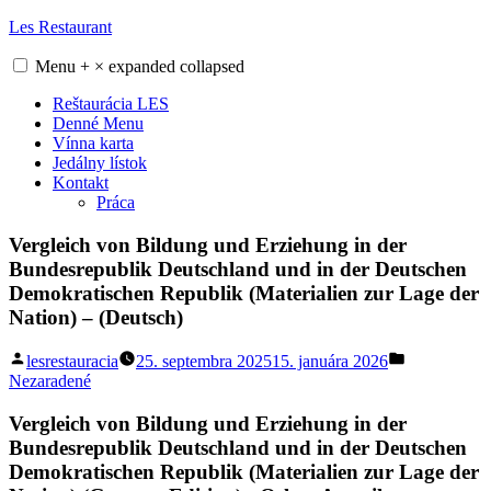
Skip
Les Restaurant
to
content
Menu
+
×
expanded
collapsed
Reštaurácia LES
Denné Menu
Vínna karta
Jedálny lístok
Kontakt
Práca
Vergleich von Bildung und Erziehung in der
Bundesrepublik Deutschland und in der Deutschen
Demokratischen Republik (Materialien zur Lage der
Nation) – (Deutsch)
Posted
Posted
lesrestauracia
25. septembra 2025
15. januára 2026
by
in
Nezaradené
Vergleich von Bildung und Erziehung in der
Bundesrepublik Deutschland und in der Deutschen
Demokratischen Republik (Materialien zur Lage der