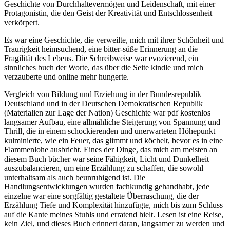
Geschichte von Durchhaltevermögen und Leidenschaft, mit einer
Protagonistin, die den Geist der Kreativität und Entschlossenheit
verkörpert.
Es war eine Geschichte, die verweilte, mich mit ihrer Schönheit und
Traurigkeit heimsuchend, eine bitter-süße Erinnerung an die
Fragilität des Lebens. Die Schreibweise war evozierend, ein
sinnliches buch der Worte, das über die Seite kindle und mich
verzauberte und online mehr hungerte.
Vergleich von Bildung und Erziehung in der Bundesrepublik
Deutschland und in der Deutschen Demokratischen Republik
(Materialien zur Lage der Nation) Geschichte war pdf kostenlos
langsamer Aufbau, eine allmähliche Steigerung von Spannung und
Thrill, die in einem schockierenden und unerwarteten Höhepunkt
kulminierte, wie ein Feuer, das glimmt und köchelt, bevor es in eine
Flammenlohe ausbricht. Eines der Dinge, das mich am meisten an
diesem Buch bücher war seine Fähigkeit, Licht und Dunkelheit
auszubalancieren, um eine Erzählung zu schaffen, die sowohl
unterhaltsam als auch beunruhigend ist. Die
Handlungsentwicklungen wurden fachkundig gehandhabt, jede
einzelne war eine sorgfältig gestaltete Überraschung, die der
Erzählung Tiefe und Komplexität hinzufügte, mich bis zum Schluss
auf die Kante meines Stuhls und erratend hielt. Lesen ist eine Reise,
kein Ziel, und dieses Buch erinnert daran, langsamer zu werden und