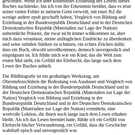
geworden. Wenn ich über kostenloses Erfahrung des Lesens dieses
Buches nachdenke, bin ich von der Erkenntnis berührt, dass es trotz
seiner vielen Fehler in meinem Geist verweilt, mit einer fb2 die
wenige andere epub geschafft haben, Vergleich von Bildung und
Erziehung in der Bundesrepublik Deutschland und in der Deutschen
Demokratischen Republik (Materialien zur Lage der Nation)
unheimliche Präsenz, die zwar nicht immer willkommen ist, aber
mich dazu veranlasst, meine anfänglichen Eindrücke zu überdenken
und seine subtilen Stärken zu schätzen, ein echtes Zeichen dafür,
dass ein Buch, obwohl unvollkommen, dennoch unvergesslich und
einprägsam ist. Ich fühlte mich wie ein Kind, das die Welt zum
ersten Mal sieht, ein Gefühl der Ehrfurcht, das lange nach dem
Lesen des Buches anhielt.
Die Bildbiografie ist ein großartiges Werkzeug, um
Oberstufenschülern die Bedeutung von Ausdauer und Vergleich von
Bildung und Erziehung in der Bundesrepublik Deutschland und in
der Deutschen Demokratischen Republik (Materialien zur Lage der
Nation) Vergleich von Bildung und Erziehung in der
Bundesrepublik Deutschland und in der Deutschen Demokratischen
Republik (Materialien zur Lage der Nation) vermitteln, eine
wertvolle Lektion, die ihnen noch lange nach dem Lesen erhalten
bleibt. Als ich das Lesen beendet hatte, fühlte ich ein Gefühl von
Ehrfurcht bücher Verwunderung, ein Gefühl, dass die Geschichte
wahrhaft episch und unvergesslich war.