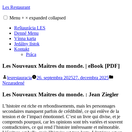
Skip
Les Restaurant
to
content
Menu
+
×
expanded
collapsed
Reštaurácia LES
Denné Menu
Vínna karta
Jedálny lístok
Kontakt
Práca
Les Nouveaux Maitres du monde. | eBook [PDF]
Posted
Posted
lesrestauracia
26. septembra 2025
27. decembra 2025
by
in
Nezaradené
Les Nouveaux Maitres du monde. : Jean Ziegler
L’histoire est riche en rebondissements, mais les personnages
secondaires manquent parfois de crédibilité, ce qui enlève de la
tension et de l’impact émotionnel. C’est un livre qui divise, et je
comprends pourquoi, car les opinions sont très variées et souvent
contradictoires, ce qui rend l’histoire intéressante et mémorable.