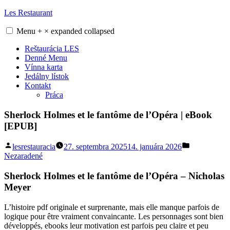
Skip
Les Restaurant
to
content
Menu
+
×
expanded
collapsed
Reštaurácia LES
Denné Menu
Vínna karta
Jedálny lístok
Kontakt
Práca
Sherlock Holmes et le fantôme de l’Opéra | eBook
[EPUB]
Posted
Posted
lesrestauracia
27. septembra 2025
14. januára 2026
by
in
Nezaradené
Sherlock Holmes et le fantôme de l’Opéra – Nicholas
Meyer
L’histoire pdf originale et surprenante, mais elle manque parfois de
logique pour être vraiment convaincante. Les personnages sont bien
développés, ebooks leur motivation est parfois peu claire et peu