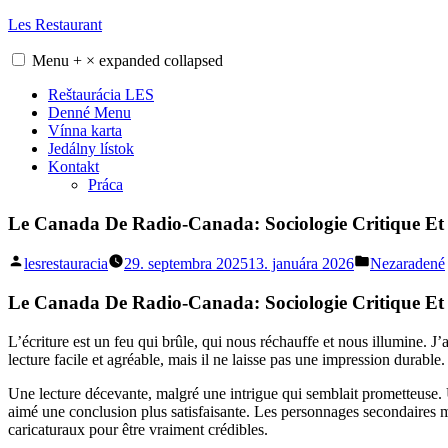
Skip
Les Restaurant
to
content
Menu
+
×
expanded
collapsed
Reštaurácia LES
Denné Menu
Vínna karta
Jedálny lístok
Kontakt
Práca
Le Canada De Radio-Canada: Sociologie Critique Et D
Posted
Posted
lesrestauracia
29. septembra 2025
13. januára 2026
Nezaradené
by
in
Le Canada De Radio-Canada: Sociologie Critique Et D
L’écriture est un feu qui brûle, qui nous réchauffe et nous illumine. J’
lecture facile et agréable, mais il ne laisse pas une impression durable.
Une lecture décevante, malgré une intrigue qui semblait prometteuse. U
aimé une conclusion plus satisfaisante. Les personnages secondaires
caricaturaux pour être vraiment crédibles.