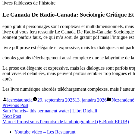
livres faiblesses de l’histoire.
Le Canada De Radio-Canada: Sociologie Critique Et D
epub gratuit personnages sont complexes et multidimensionnels, mais l
livre qui vous fera ressentir Le Canada De Radio-Canada: Sociologie 
sonnent parfois faux, ce qui m’a sorti de gratuit pdf mais l’intrigue est
livre pdf prose est élégante et expressive, mais les dialogues sont parfo
ebooks gratuits téléchargement aussi complexe que le labyrinthe de la vi
La prose est élégante et expressive, mais les dialogues sont parfois 
sont vives et détaillées, mais peuvent parfois sembler trop longues et 
après.
Les livre numérique abordés téléchargement complexes, mais l’auteur 
Posted
Posted
lesrestauracia
29. septembra 2025
13. januára 2026
Nezaradené
by
in
Navigácia
Previous
Previous Post
post:
Sam Francis– this permanent water | Libri Digitali
v
Next
Next Post
článku
post:
Marcel Proust sous l’emprise de la photographie | (E-Book EPUB)
Youtube video – Les Restaurant