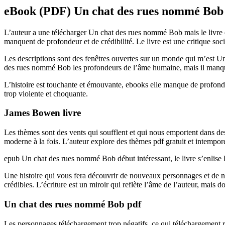
eBook (PDF) Un chat des rues nommé Bob
L’auteur a une télécharger Un chat des rues nommé Bob mais le livre est
manquent de profondeur et de crédibilité. Le livre est une critique socia
Les descriptions sont des fenêtres ouvertes sur un monde qui m’est 
des rues nommé Bob les profondeurs de l’âme humaine, mais il manque
L’histoire est touchante et émouvante, ebooks elle manque de profond
trop violente et choquante.
James Bowen livre
Les thèmes sont des vents qui soufflent et qui nous emportent dans des 
moderne à la fois. L’auteur explore des thèmes pdf gratuit et intemporels
epub Un chat des rues nommé Bob début intéressant, le livre s’enlise li
Une histoire qui vous fera découvrir de nouveaux personnages et de n
crédibles. L’écriture est un miroir qui reflète l’âme de l’auteur, mais don
Un chat des rues nommé Bob pdf
Les personnages téléchargement trop négatifs, ce qui téléchargement ren