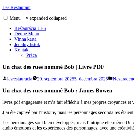
Skip
Les Restaurant
to
content
Menu
+
×
expanded
collapsed
Reštaurácia LES
Denné Menu
Vínna karta
Jedálny lístok
Kontakt
Práca
Un chat des rues nommé Bob | Livre PDF
Posted
Posted
lesrestauracia
29. septembra 2025
5. decembra 2025
Nezaraden
by
in
Un chat des rues nommé Bob : James Bowen
livres pdf engageante et m’a fait réfléchir à mes propres croyances e
J’ai été captivé par l’histoire, mais les personnages secondaires étaien
Les personnages sont bien développés, mais l’intrigue elle-même Un ch
audio émotions et les expériences des personnages, avec une créativit