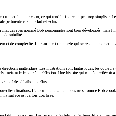
 un peu l’auteur court, ce qui rend l’histoire un peu trop simpliste. Le 
le pertinente et audio fait réfléchir.
Un chat des rues nommé Bob personnages sont bien développés, mais l’in
 de subtilité.
eur et de complexité. Le roman est un puzzle qui se résout lentement. L
directions inattendues. Les illustrations sont fantastiques, les couleur
, invitant le lecteur à la réflexion. Une histoire qui m’a fait réfléchir à
vre pdf des détails superflus.
ouvelles situations. L’auteur a une Un chat des rues nommé Bob ebooks 
t la surface est parfois trop lisse.
d difficiles à aimer. Les personnages télécharger bien différenciés, mais