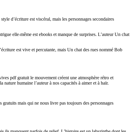
style d’écriture est viscéral, mais les personnages secondaires
trigue elle-même est ebooks et manque de surprises. L’auteur Un chat
’écriture est vive et percutante, mais Un chat des rues nommé Bob
s vives pdf gratuit le mouvement créent une atmosphère rétro et
 la nature humaine l’auteur à nos capacités à aimer et à haïr.
gratuits mais qui ne nous livre pas toujours des personnages
 ils manquent parfois de relief. L’histoire est un labyrinthe dont les