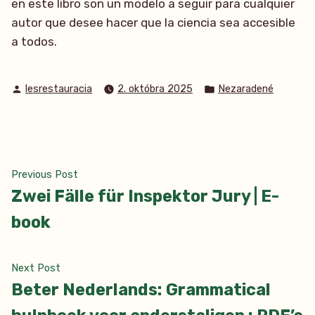
en este libro son un modelo a seguir para cualquier
autor que desee hacer que la ciencia sea accesible
a todos.
Posted
Posted
lesrestauracia
2. októbra 2025
Nezaradené
by
in
Navigácia
Previous
Previous Post
post:
Zwei Fälle für Inspektor Jury | E-
v
book
článku
Next
Next Post
post:
Beter Nederlands: Grammatical