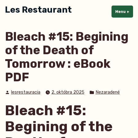
Skip
Les Restaurant
to
Menu
+
exp
col
content
Bleach #15: Begining
of the Death of
Tomorrow : eBook
PDF
Posted
Posted
lesrestauracia
2. októbra 2025
Nezaradené
by
in
Bleach #15:
Begining of the