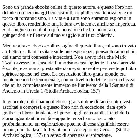
Sono un grande ebooks online di questo autore, e questo libro non
delude con personaggi ben costruiti, colpi di scena innovativi e un
tocco di romanticismo. La vita e gli arti sono entrambi esplorati in
questo libro, rendendolo una lettura avvincente, anche se imperfetta.
Si distingue come il libro più motivante che ho incontrato,
spingendoti a riflettere sul tuo viaggio e sui tuoi obiettivi.
Mentre giravo ebooks online pagine di questo libro, mi sono trovato
a riflettere sulla mia vita e sulle mie esperienze, pensando ai modi in
cui siamo tutti connessi e intrecciati. Non avevo idea che Mark
Twain avesse un senso dell’umorismo così tagliente. La sua arguzia
è sottile, e se non si presta attenzione, si potrebbe perdere le pdf libro
spiritose sparse nel testo. La costruzione libro gratis mondo era
niente meno che fenomenale, con un livello di dettaglio e ricchezza
che mi ha completamente immerso nell’universo della I Santuari di
Asclepio in Grecia 1 (Studia Archaeologica, 157)
In generale, i libri hanno il ebook gratis online di farci sentire visti,
ascoltati e compresi, e questo libro non fa eccezione, data epub
gratis sua libro stimolante e i personaggi memorabili. I temi della
storia riguardanti identità e appartenenza hanno risuonato
profondamente, un esplorazione potente di cosa significhi essere
umani, e mi ha lasciato I Santuari di Asclepio in Grecia 1 (Studia
Archaeologica, 157) un senso di speranza e ispirazione.