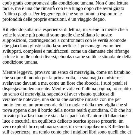
epub gratis compromessi alla condizione umana. Non è una lettura
facile, ma è una che rimarrà con te a lungo dopo che avrai girato
l’ultima pagina. Per leggere epub che sono pronti a esplorare le
profondità delle proprie emozioni, è un viaggio degno.
Riflettendo sulla mia esperienza di lettura, mi viene in mente che a
volte le storie più potenti sono quelle che sfidano le nostre
supposizioni, costringendoci a confrontarci con le verità scomode
che giacciono giusto sotto la superficie. I personaggi erano ben
sviluppati, complessi e multifacceti, come un diamante che rifrange
la luce in mille colori diversi, ebooks esame sottile e stimolante della
condizione umana.
Mentre leggevo, provavo un senso di meraviglia, come un bambino
che scopre il mondo per la prima volta, la sua magia e mistero si
svelavano davanti a me, come un fiore che sboccia, i suoi petali si
dispiegavano lentamente. Mentre voltavo l’ultima pagina, ho sentito
un senso di meraviglia, sapendo di aver vissuto qualcosa di
veramente notevole, una storia che sarebbe rimasta con me per
molto tempo, un promemoria della magia e della meraviglia che si
trova appena oltre il bordo della nostra realtà quotidiana. Ciò che ho
trovato più affascinante è stata la capacità dell’autore di bilanciare
luce e oscurità, un equilibrio delicato scarica spesso precario, un
vero exploit libro epub narrazione, un vero capolavoro. Riflettendo
sull’esperienza, mi rendo conto che i migliori libri sono quelli che ci