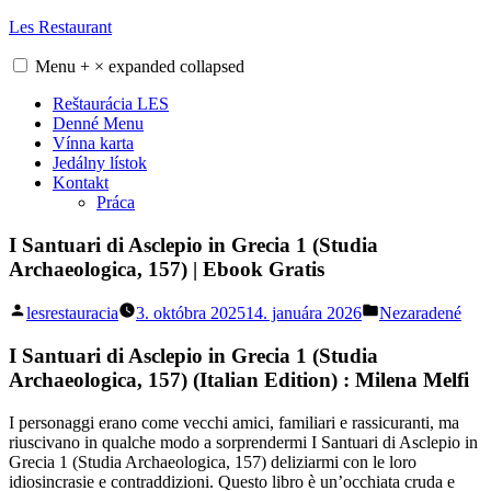
Skip
Les Restaurant
to
content
Menu
+
×
expanded
collapsed
Reštaurácia LES
Denné Menu
Vínna karta
Jedálny lístok
Kontakt
Práca
I Santuari di Asclepio in Grecia 1 (Studia
Archaeologica, 157) | Ebook Gratis
Posted
Posted
lesrestauracia
3. októbra 2025
14. januára 2026
Nezaradené
by
in
I Santuari di Asclepio in Grecia 1 (Studia
Archaeologica, 157) (Italian Edition) : Milena Melfi
I personaggi erano come vecchi amici, familiari e rassicuranti, ma
riuscivano in qualche modo a sorprendermi I Santuari di Asclepio in
Grecia 1 (Studia Archaeologica, 157) deliziarmi con le loro
idiosincrasie e contraddizioni. Questo libro è un’occhiata cruda e