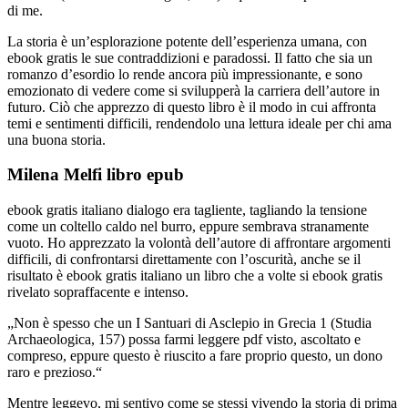
di me.
La storia è un’esplorazione potente dell’esperienza umana, con
ebook gratis le sue contraddizioni e paradossi. Il fatto che sia un
romanzo d’esordio lo rende ancora più impressionante, e sono
emozionato di vedere come si svilupperà la carriera dell’autore in
futuro. Ciò che apprezzo di questo libro è il modo in cui affronta
temi e sentimenti difficili, rendendolo una lettura ideale per chi ama
una buona storia.
Milena Melfi libro epub
ebook gratis italiano dialogo era tagliente, tagliando la tensione
come un coltello caldo nel burro, eppure sembrava stranamente
vuoto. Ho apprezzato la volontà dell’autore di affrontare argomenti
difficili, di confrontarsi direttamente con l’oscurità, anche se il
risultato è ebook gratis italiano un libro che a volte si ebook gratis
rivelato sopraffacente e intenso.
„Non è spesso che un I Santuari di Asclepio in Grecia 1 (Studia
Archaeologica, 157) possa farmi leggere pdf visto, ascoltato e
compreso, eppure questo è riuscito a fare proprio questo, un dono
raro e prezioso.“
Mentre leggevo, mi sentivo come se stessi vivendo la storia di prima