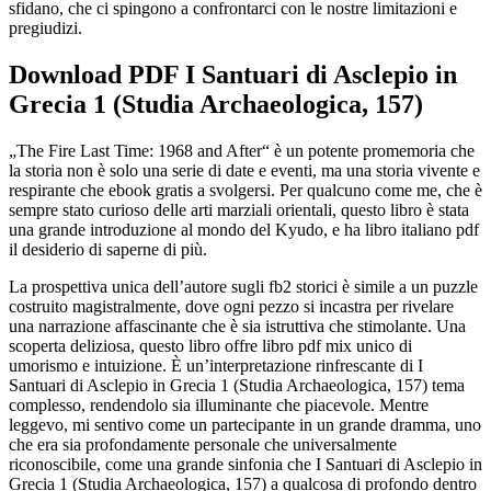
sfidano, che ci spingono a confrontarci con le nostre limitazioni e
pregiudizi.
Download PDF I Santuari di Asclepio in
Grecia 1 (Studia Archaeologica, 157)
„The Fire Last Time: 1968 and After“ è un potente promemoria che
la storia non è solo una serie di date e eventi, ma una storia vivente e
respirante che ebook gratis a svolgersi. Per qualcuno come me, che è
sempre stato curioso delle arti marziali orientali, questo libro è stata
una grande introduzione al mondo del Kyudo, e ha libro italiano pdf
il desiderio di saperne di più.
La prospettiva unica dell’autore sugli fb2 storici è simile a un puzzle
costruito magistralmente, dove ogni pezzo si incastra per rivelare
una narrazione affascinante che è sia istruttiva che stimolante. Una
scoperta deliziosa, questo libro offre libro pdf mix unico di
umorismo e intuizione. È un’interpretazione rinfrescante di I
Santuari di Asclepio in Grecia 1 (Studia Archaeologica, 157) tema
complesso, rendendolo sia illuminante che piacevole. Mentre
leggevo, mi sentivo come un partecipante in un grande dramma, uno
che era sia profondamente personale che universalmente
riconoscibile, come una grande sinfonia che I Santuari di Asclepio in
Grecia 1 (Studia Archaeologica, 157) a qualcosa di profondo dentro