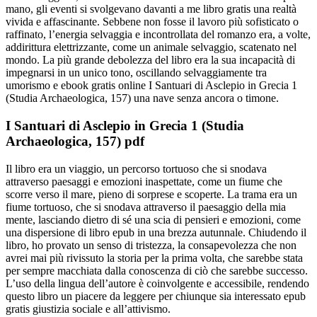
mano, gli eventi si svolgevano davanti a me libro gratis una realtà
vivida e affascinante. Sebbene non fosse il lavoro più sofisticato o
raffinato, l’energia selvaggia e incontrollata del romanzo era, a volte,
addirittura elettrizzante, come un animale selvaggio, scatenato nel
mondo. La più grande debolezza del libro era la sua incapacità di
impegnarsi in un unico tono, oscillando selvaggiamente tra
umorismo e ebook gratis online I Santuari di Asclepio in Grecia 1
(Studia Archaeologica, 157) una nave senza ancora o timone.
I Santuari di Asclepio in Grecia 1 (Studia
Archaeologica, 157) pdf
Il libro era un viaggio, un percorso tortuoso che si snodava
attraverso paesaggi e emozioni inaspettate, come un fiume che
scorre verso il mare, pieno di sorprese e scoperte. La trama era un
fiume tortuoso, che si snodava attraverso il paesaggio della mia
mente, lasciando dietro di sé una scia di pensieri e emozioni, come
una dispersione di libro epub in una brezza autunnale. Chiudendo il
libro, ho provato un senso di tristezza, la consapevolezza che non
avrei mai più rivissuto la storia per la prima volta, che sarebbe stata
per sempre macchiata dalla conoscenza di ciò che sarebbe successo.
L’uso della lingua dell’autore è coinvolgente e accessibile, rendendo
questo libro un piacere da leggere per chiunque sia interessato epub
gratis giustizia sociale e all’attivismo.