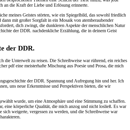
h an die Kraft der Liebe und Erlösung erinnerte.
che meines Geistes störten, wie ein Spiegelbild, das sowohl friedlich
d dann mit großer Sorgfalt in ein Mosaik von atemberaubender
fordert, dich zwingt, die dunkleren Aspekte der menschlichen Natur
schichte der DDR. nachdenkliche Erzählung, die in deinem Geist
hte der DDR.
ch die Unterwelt zu reisen. Die Schreibweise war rührend, ein reiches
er pdf eine meisterhafte Mischung aus Poesie und Prosa, die mich
anungsgeschichte der DDR. Spannung und Aufregung hin und her. Ich
nnen, uns neue Erkenntnisse und Perspektiven bieten, die wir
sgewählt wurde, um eine Atmosphäre und eine Stimmung zu schaffen.
ar, eine körperliche Qualität, die mich anzog und nicht losließ. Es war
ie sich weigerte, vergessen zu werden, und die Schreibweise war
harakteren.