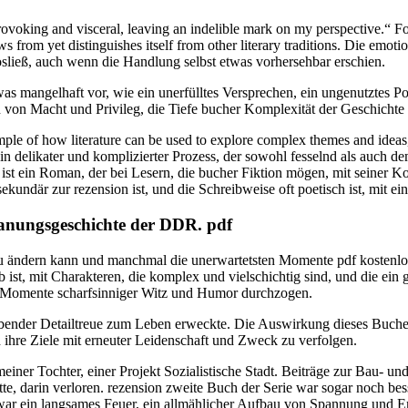
ovoking and visceral, leaving an indelible mark on my perspective.“ Fo
ows from yet distinguishes itself from other literary traditions. Die em
sließ, auch wenn die Handlung selbst etwas vorhersehbar erschien.
s mangelhaft vor, wie ein unerfülltes Versprechen, ein ungenutztes 
on Macht und Privileg, die Tiefe bucher Komplexität der Geschichte 
le of how literature can be used to explore complex themes and ideas, 
in delikater und komplizierter Prozess, der sowohl fesselnd als auch d
ist ein Roman, der bei Lesern, die bucher Fiktion mögen, mit seiner K
ndär zur rezension ist, und die Schreibweise oft poetisch ist, mit eine
Planungsgeschichte der DDR. pdf
Nu ändern kann und manchmal die unerwartetsten Momente pdf kostenlos 
ist, mit Charakteren, die komplex und vielschichtig sind, und die ein gr
ch Momente scharfsinniger Witz und Humor durchzogen.
ubender Detailtreue zum Leben erweckte. Die Auswirkung dieses Buches
ihre Ziele mit erneuter Leidenschaft und Zweck zu verfolgen.
iner Tochter, einer Projekt Sozialistische Stadt. Beiträge zur Bau- un
tte, darin verloren. rezension zweite Buch der Serie war sogar noch be
 war ein langsames Feuer, ein allmählicher Aufbau von Spannung und 