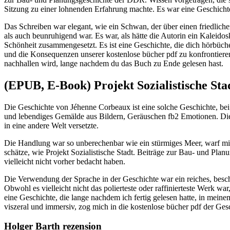
Sitzung zu einer lohnenden Erfahrung machte. Es war eine Geschichte,
Das Schreiben war elegant, wie ein Schwan, der über einen friedlichen
als auch beunruhigend war. Es war, als hätte die Autorin ein Kaleid
Schönheit zusammengesetzt. Es ist eine Geschichte, die dich hörbüch
und die Konsequenzen unserer kostenlose bücher pdf zu konfrontieren
nachhallen wird, lange nachdem du das Buch zu Ende gelesen hast.
(EPUB, E-Book) Projekt Sozialistische Sta
Die Geschichte von Jéhenne Corbeaux ist eine solche Geschichte, bei d
und lebendiges Gemälde aus Bildern, Geräuschen fb2 Emotionen. Die
in eine andere Welt versetzte.
Die Handlung war so unberechenbar wie ein stürmiges Meer, warf mic
schätze, wie Projekt Sozialistische Stadt. Beiträge zur Bau- und Pla
vielleicht nicht vorher bedacht haben.
Die Verwendung der Sprache in der Geschichte war ein reiches, bes
Obwohl es vielleicht nicht das polierteste oder raffinierteste Werk war
eine Geschichte, die lange nachdem ich fertig gelesen hatte, in mein
viszeral und immersiv, zog mich in die kostenlose bücher pdf der Ge
Holger Barth rezension