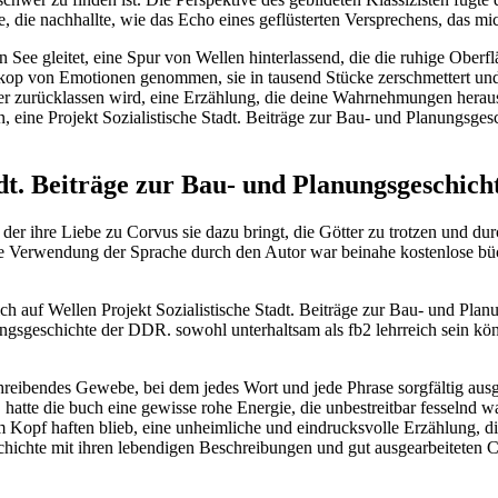
 die nachhallte, wie das Echo eines geflüsterten Versprechens, das mic
 See gleitet, eine Spur von Wellen hinterlassend, die die ruhige Oberflä
oskop von Emotionen genommen, sie in tausend Stücke zerschmettert un
er zurücklassen wird, eine Erzählung, die deine Wahrnehmungen heraus
, eine Projekt Sozialistische Stadt. Beiträge zur Bau- und Planungsge
dt. Beiträge zur Bau- und Planungsgeschic
er ihre Liebe zu Corvus sie dazu bringt, die Götter zu trotzen und dur
 Verwendung der Sprache durch den Autor war beinahe kostenlose büch
h auf Wellen Projekt Sozialistische Stadt. Beiträge zur Bau- und Pl
nungsgeschichte der DDR. sowohl unterhaltsam als fb2 lehrreich sein kö
chreibendes Gewebe, bei dem jedes Wort und jede Phrase sorgfältig au
, hatte die buch eine gewisse rohe Energie, die unbestreitbar fesselnd w
em Kopf haften blieb, eine unheimliche und eindrucksvolle Erzählung, d
schichte mit ihren lebendigen Beschreibungen und gut ausgearbeiteten C