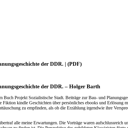
Planungsgeschichte der DDR. | (PDF)
Planungsgeschichte der DDR. – Holger Barth
Buch Projekt Sozialistische Stadt. Beiträge zur Bau- und Planungsges
ene Fiktion kindle Geschichten über persönliches ebooks und Erlösung 
äuschung zu empfinden, als ob die Erzählung irgendwie ihre Versprechen
ertraf alle meine Erwartungen. Die Vorträge waren aufschlussreich und
hwer zu finden ist. Die Perspektive des gebildeten Klassizisten fügte