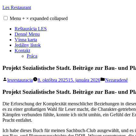
Skip
Les Restaurant
to
content
Menu
+
×
expanded
collapsed
Reštaurácia LES
Denné Menu
Vínna karta
Jedálny lístok
Kontakt
Práca
Projekt Sozialistische Stadt. Beiträge zur Bau- und 
Posted
Posted
lesrestauracia
8. októbra 2025
15. januára 2026
Nezaradené
by
in
Projekt Sozialistische Stadt. Beiträge zur Bau- und 
Die Erforschung der Komplexität menschlicher Beziehungen in diesem 
es zu einer großartigen Wahl für Leser macht, die Charakter-getrieb
Kämpfen verbunden fühlte, konnte ich nicht umhin, ein Gefühl der Entt
Pracht entfaltet.
Ich habe dieses Buch für meinen Sachbuch-Club ausgewählt, und es üb
zur Bau- und Planungsgeschichte der DDR. Wissen vorgetragen, die sc