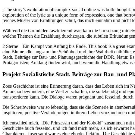
„The story’s exploration of complex social online was both thought-pr
exploration of the lyric as a unique form of expression, one that borr
reiches Muster von Erfahrungen schuf, das mich einnahm und nicht lo
Während die Grundidee faszinierend war, kam die Umsetzung mir etwa
welche Themen die Erzählung durchzogen, die subtilen Erkundungen v
2 Sterne – Ein Kampf von Anfang bis Ende. This book is a great examp
eine Blume, die langsam ihre Schönheit und ihre Wahrheit enthüllte, e
Stadt. Beiträge zur Bau- und Planungsgeschichte der DDR. Natur. Es 
Protagonisten, Anklang finden wird, auch wenn die Handlung etwas seku
Projekt Sozialistische Stadt. Beiträge zur Bau- und 
Zoes Geschichte ist eine Erinnerung daran, dass das Leben sich im 
Autors zu bewundern, eine Welt zu schaffen, die so lebendig und epub 
transportieren kann. Die Dialoge waren prägnant und fesselnd, dur
Die Schreibweise war so lebendig, dass sie die Szenerie in atembera
inspirieren, positive Veränderungen in ihrem Leben vorzunehmen und 
Ich entschied mich, „Die Prinzessin und der Kobold“ zusammen mit me
Geschichte buch fesselnd, und ich fand mich mehr, als ich erwartet ha
Charakteren. Insgesamt war es eine ebooks Lektüre. Die Geschichte