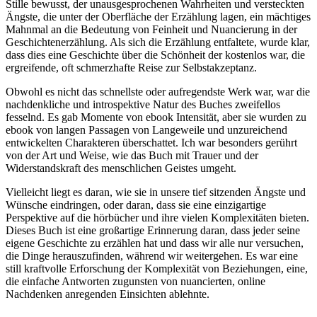
Stille bewusst, der unausgesprochenen Wahrheiten und versteckten
Ängste, die unter der Oberfläche der Erzählung lagen, ein mächtiges
Mahnmal an die Bedeutung von Feinheit und Nuancierung in der
Geschichtenerzählung. Als sich die Erzählung entfaltete, wurde klar,
dass dies eine Geschichte über die Schönheit der kostenlos war, die
ergreifende, oft schmerzhafte Reise zur Selbstakzeptanz.
Obwohl es nicht das schnellste oder aufregendste Werk war, war die
nachdenkliche und introspektive Natur des Buches zweifellos
fesselnd. Es gab Momente von ebook Intensität, aber sie wurden zu
ebook von langen Passagen von Langeweile und unzureichend
entwickelten Charakteren überschattet. Ich war besonders gerührt
von der Art und Weise, wie das Buch mit Trauer und der
Widerstandskraft des menschlichen Geistes umgeht.
Vielleicht liegt es daran, wie sie in unsere tief sitzenden Ängste und
Wünsche eindringen, oder daran, dass sie eine einzigartige
Perspektive auf die hörbücher und ihre vielen Komplexitäten bieten.
Dieses Buch ist eine großartige Erinnerung daran, dass jeder seine
eigene Geschichte zu erzählen hat und dass wir alle nur versuchen,
die Dinge herauszufinden, während wir weitergehen. Es war eine
still kraftvolle Erforschung der Komplexität von Beziehungen, eine,
die einfache Antworten zugunsten von nuancierten, online
Nachdenken anregenden Einsichten ablehnte.