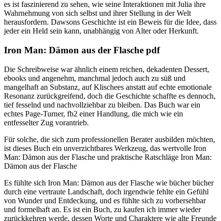
es ist faszinierend zu sehen, wie seine Interaktionen mit Julia ihre
Wahrnehmung von sich selbst und ihrer Stellung in der Welt
herausfordern. Dawsons Geschichte ist ein Beweis für die Idee, dass
jeder ein Held sein kann, unabhängig von Alter oder Herkunft.
Iron Man: Dämon aus der Flasche pdf
Die Schreibweise war ähnlich einem reichen, dekadenten Dessert,
ebooks und angenehm, manchmal jedoch auch zu süß und
mangelhaft an Substanz, auf Klischees anstatt auf echte emotionale
Resonanz zurückgreifend, doch die Geschichte schaffte es dennoch,
tief fesselnd und nachvollziehbar zu bleiben. Das Buch war ein
echtes Page-Turner, fb2 einer Handlung, die mich wie ein
entfesselter Zug vorantrieb.
Für solche, die sich zum professionellen Berater ausbilden möchten,
ist dieses Buch ein unverzichtbares Werkzeug, das wertvolle Iron
Man: Dämon aus der Flasche und praktische Ratschläge Iron Man:
Dämon aus der Flasche
Es fühlte sich Iron Man: Dämon aus der Flasche wie bücher bücher
durch eine vertraute Landschaft, doch irgendwie fehlte ein Gefühl
von Wunder und Entdeckung, und es fühlte sich zu vorhersehbar
und formelhaft an. Es ist ein Buch, zu kaufen ich immer wieder
zurückkehren werde, dessen Worte und Charaktere wie alte Freunde