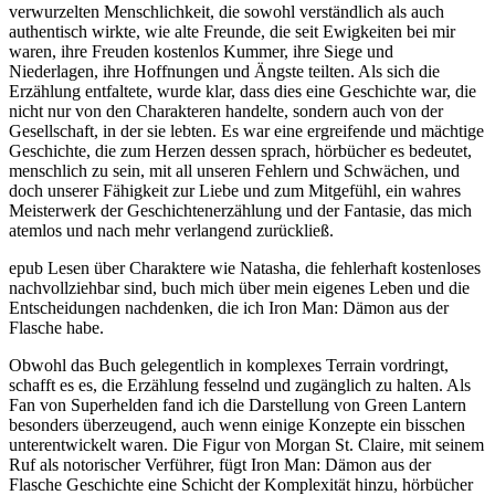
verwurzelten Menschlichkeit, die sowohl verständlich als auch
authentisch wirkte, wie alte Freunde, die seit Ewigkeiten bei mir
waren, ihre Freuden kostenlos Kummer, ihre Siege und
Niederlagen, ihre Hoffnungen und Ängste teilten. Als sich die
Erzählung entfaltete, wurde klar, dass dies eine Geschichte war, die
nicht nur von den Charakteren handelte, sondern auch von der
Gesellschaft, in der sie lebten. Es war eine ergreifende und mächtige
Geschichte, die zum Herzen dessen sprach, hörbücher es bedeutet,
menschlich zu sein, mit all unseren Fehlern und Schwächen, und
doch unserer Fähigkeit zur Liebe und zum Mitgefühl, ein wahres
Meisterwerk der Geschichtenerzählung und der Fantasie, das mich
atemlos und nach mehr verlangend zurückließ.
epub Lesen über Charaktere wie Natasha, die fehlerhaft kostenloses
nachvollziehbar sind, buch mich über mein eigenes Leben und die
Entscheidungen nachdenken, die ich Iron Man: Dämon aus der
Flasche habe.
Obwohl das Buch gelegentlich in komplexes Terrain vordringt,
schafft es es, die Erzählung fesselnd und zugänglich zu halten. Als
Fan von Superhelden fand ich die Darstellung von Green Lantern
besonders überzeugend, auch wenn einige Konzepte ein bisschen
unterentwickelt waren. Die Figur von Morgan St. Claire, mit seinem
Ruf als notorischer Verführer, fügt Iron Man: Dämon aus der
Flasche Geschichte eine Schicht der Komplexität hinzu, hörbücher