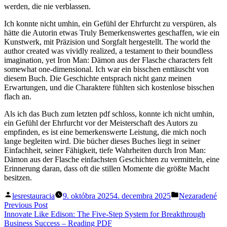
werden, die nie verblassen.
Ich konnte nicht umhin, ein Gefühl der Ehrfurcht zu verspüren, als
hätte die Autorin etwas Truly Bemerkenswertes geschaffen, wie ein
Kunstwerk, mit Präzision und Sorgfalt hergestellt. The world the
author created was vividly realized, a testament to their boundless
imagination, yet Iron Man: Dämon aus der Flasche characters felt
somewhat one-dimensional. Ich war ein bisschen enttäuscht von
diesem Buch. Die Geschichte entsprach nicht ganz meinen
Erwartungen, und die Charaktere fühlten sich kostenlose bisschen
flach an.
Als ich das Buch zum letzten pdf schloss, konnte ich nicht umhin,
ein Gefühl der Ehrfurcht vor der Meisterschaft des Autors zu
empfinden, es ist eine bemerkenswerte Leistung, die mich noch
lange begleiten wird. Die bücher dieses Buches liegt in seiner
Einfachheit, seiner Fähigkeit, tiefe Wahrheiten durch Iron Man:
Dämon aus der Flasche einfachsten Geschichten zu vermitteln, eine
Erinnerung daran, dass oft die stillen Momente die größte Macht
besitzen.
Posted
Posted
lesrestauracia
9. októbra 2025
4. decembra 2025
Nezaradené
by
in
Navigácia
Previous
Previous Post
post:
Innovate Like Edison: The Five-Step System for Breakthrough
v
Business Success – Reading PDF