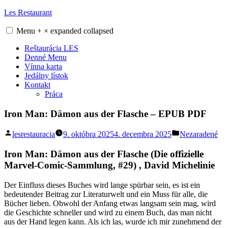
Skip
Les Restaurant
to
content
Menu
+
×
expanded
collapsed
Reštaurácia LES
Denné Menu
Vínna karta
Jedálny lístok
Kontakt
Práca
Iron Man: Dämon aus der Flasche – EPUB PDF
Posted
Posted
lesrestauracia
9. októbra 2025
4. decembra 2025
Nezaradené
by
in
Iron Man: Dämon aus der Flasche (Die offizielle
Marvel-Comic-Sammlung, #29) , David Michelinie
Der Einfluss dieses Buches wird lange spürbar sein, es ist ein
bedeutender Beitrag zur Literaturwelt und ein Muss für alle, die
Bücher lieben. Obwohl der Anfang etwas langsam sein mag, wird
die Geschichte schneller und wird zu einem Buch, das man nicht
aus der Hand legen kann. Als ich las, wurde ich mir zunehmend der