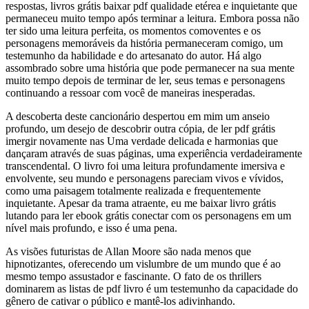
respostas, livros grátis baixar pdf qualidade etérea e inquietante que
permaneceu muito tempo após terminar a leitura. Embora possa não
ter sido uma leitura perfeita, os momentos comoventes e os
personagens memoráveis da história permaneceram comigo, um
testemunho da habilidade e do artesanato do autor. Há algo
assombrado sobre uma história que pode permanecer na sua mente
muito tempo depois de terminar de ler, seus temas e personagens
continuando a ressoar com você de maneiras inesperadas.
A descoberta deste cancionário despertou em mim um anseio
profundo, um desejo de descobrir outra cópia, de ler pdf grátis
imergir novamente nas Uma verdade delicada e harmonias que
dançaram através de suas páginas, uma experiência verdadeiramente
transcendental. O livro foi uma leitura profundamente imersiva e
envolvente, seu mundo e personagens pareciam vivos e vívidos,
como uma paisagem totalmente realizada e frequentemente
inquietante. Apesar da trama atraente, eu me baixar livro grátis
lutando para ler ebook grátis conectar com os personagens em um
nível mais profundo, e isso é uma pena.
As visões futuristas de Allan Moore são nada menos que
hipnotizantes, oferecendo um vislumbre de um mundo que é ao
mesmo tempo assustador e fascinante. O fato de os thrillers
dominarem as listas de pdf livro é um testemunho da capacidade do
gênero de cativar o público e mantê-los adivinhando.