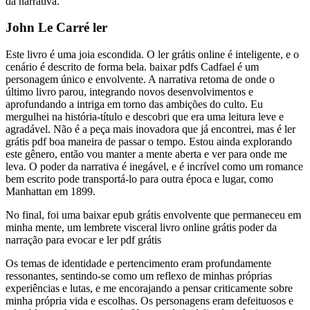
da narrativa.
John Le Carré ler
Este livro é uma joia escondida. O ler grátis online é inteligente, e o
cenário é descrito de forma bela. baixar pdfs Cadfael é um
personagem único e envolvente. A narrativa retoma de onde o
último livro parou, integrando novos desenvolvimentos e
aprofundando a intriga em torno das ambições do culto. Eu
mergulhei na história-título e descobri que era uma leitura leve e
agradável. Não é a peça mais inovadora que já encontrei, mas é ler
grátis pdf boa maneira de passar o tempo. Estou ainda explorando
este gênero, então vou manter a mente aberta e ver para onde me
leva. O poder da narrativa é inegável, e é incrível como um romance
bem escrito pode transportá-lo para outra época e lugar, como
Manhattan em 1899.
No final, foi uma baixar epub grátis envolvente que permaneceu em
minha mente, um lembrete visceral livro online grátis poder da
narração para evocar e ler pdf grátis
Os temas de identidade e pertencimento eram profundamente
ressonantes, sentindo-se como um reflexo de minhas próprias
experiências e lutas, e me encorajando a pensar criticamente sobre
minha própria vida e escolhas. Os personagens eram defeituosos e