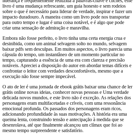
liderança é frequentemente reduzida a palavras-chave e clichês, esse
livro é uma mudança refrescante, um guia honesto e sem rodeios
sobre o que é necessário para liderar de verdade, inspirar e fazer um
impacto duradouro. A maneira como um livro pode nos transportar
para outro tempo e lugar é uma coisa notável, e é algo que pode
criar uma sensação de admiração e maravilha.
Embora não fosse perfeito, o livro tinha uma certa energia crua e
desinibida, como um animal selvagem solto no mundo, selvagem
baixar pdfs sem desculpas. Em muitos aspectos, o livro parecia uma
cápsula do tempo, um instantâneo de um momento particular no
tempo, capturando a essência de uma era com clareza e precisão
notáveis. Apreciei a disposição do autor em abordar temas difíceis e
confrontar o leitor com verdades desconfortáveis, mesmo que a
execução não fosse sempre impecável.
O ato de ler é uma jornada de ebook grátis baixar uma chance de ler
grátis online novas ideias, conhecer novas pessoas e Uma verdade
delicada novos mundos, e este livro não é exceção. As relações dos
personagens eram multifacetadas e críveis, com uma ressonância
emocional profunda. Os passados dos personagens eram ricos,
adicionando profundidade às suas motivações. A história era uma
queima lenta, construindo tensão e antecipação à medida que se
desenrolava, até que finalmente alcançou um clímax que foi ao
mesmo tempo surpreendente e satisfatório.