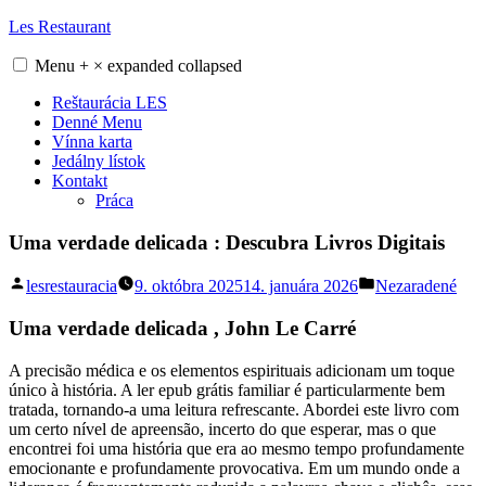
Skip
Les Restaurant
to
content
Menu
+
×
expanded
collapsed
Reštaurácia LES
Denné Menu
Vínna karta
Jedálny lístok
Kontakt
Práca
Uma verdade delicada : Descubra Livros Digitais
Posted
Posted
lesrestauracia
9. októbra 2025
14. januára 2026
Nezaradené
by
in
Uma verdade delicada , John Le Carré
A precisão médica e os elementos espirituais adicionam um toque
único à história. A ler epub grátis familiar é particularmente bem
tratada, tornando-a uma leitura refrescante. Abordei este livro com
um certo nível de apreensão, incerto do que esperar, mas o que
encontrei foi uma história que era ao mesmo tempo profundamente
emocionante e profundamente provocativa. Em um mundo onde a