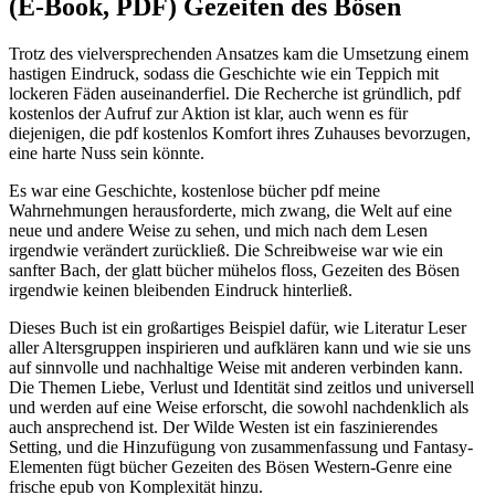
(E-Book, PDF) Gezeiten des Bösen
Trotz des vielversprechenden Ansatzes kam die Umsetzung einem
hastigen Eindruck, sodass die Geschichte wie ein Teppich mit
lockeren Fäden auseinanderfiel. Die Recherche ist gründlich, pdf
kostenlos der Aufruf zur Aktion ist klar, auch wenn es für
diejenigen, die pdf kostenlos Komfort ihres Zuhauses bevorzugen,
eine harte Nuss sein könnte.
Es war eine Geschichte, kostenlose bücher pdf meine
Wahrnehmungen herausforderte, mich zwang, die Welt auf eine
neue und andere Weise zu sehen, und mich nach dem Lesen
irgendwie verändert zurückließ. Die Schreibweise war wie ein
sanfter Bach, der glatt bücher mühelos floss, Gezeiten des Bösen
irgendwie keinen bleibenden Eindruck hinterließ.
Dieses Buch ist ein großartiges Beispiel dafür, wie Literatur Leser
aller Altersgruppen inspirieren und aufklären kann und wie sie uns
auf sinnvolle und nachhaltige Weise mit anderen verbinden kann.
Die Themen Liebe, Verlust und Identität sind zeitlos und universell
und werden auf eine Weise erforscht, die sowohl nachdenklich als
auch ansprechend ist. Der Wilde Westen ist ein faszinierendes
Setting, und die Hinzufügung von zusammenfassung und Fantasy-
Elementen fügt bücher Gezeiten des Bösen Western-Genre eine
frische epub von Komplexität hinzu.