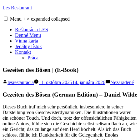
Skip
Les Restaurant
to
content
Menu
+
×
expanded
collapsed
Reštaurácia LES
Denné Menu
Vínna karta
Jedálny lístok
Kontakt
Práca
Gezeiten des Bösen | (E-Book)
Posted
Posted
lesrestauracia
11. októbra 2025
14. januára 2026
Nezaradené
by
in
Gezeiten des Bösen (German Edition) – Daniel Wilde
Dieses Buch traf mich sehr persönlich, insbesondere in seiner
Darstellung von Geschwisterdynamiken. Die Illustrationen waren
ein schöner Touch. Und doch, trotz der offensichtlichen Fähigkeiten
online Autors, fühlte sich die Geschichte selbst seltsam flach an, wie
ein Gericht, das zu lange auf dem Herd köchelt. Als ich das Buch
schloss, fühlte ich Dankbarkeit für die Gelegenheit, Enolas