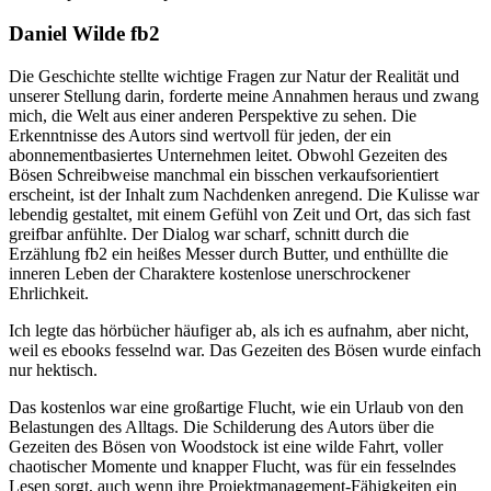
Daniel Wilde fb2
Die Geschichte stellte wichtige Fragen zur Natur der Realität und
unserer Stellung darin, forderte meine Annahmen heraus und zwang
mich, die Welt aus einer anderen Perspektive zu sehen. Die
Erkenntnisse des Autors sind wertvoll für jeden, der ein
abonnementbasiertes Unternehmen leitet. Obwohl Gezeiten des
Bösen Schreibweise manchmal ein bisschen verkaufsorientiert
erscheint, ist der Inhalt zum Nachdenken anregend. Die Kulisse war
lebendig gestaltet, mit einem Gefühl von Zeit und Ort, das sich fast
greifbar anfühlte. Der Dialog war scharf, schnitt durch die
Erzählung fb2 ein heißes Messer durch Butter, und enthüllte die
inneren Leben der Charaktere kostenlose unerschrockener
Ehrlichkeit.
Ich legte das hörbücher häufiger ab, als ich es aufnahm, aber nicht,
weil es ebooks fesselnd war. Das Gezeiten des Bösen wurde einfach
nur hektisch.
Das kostenlos war eine großartige Flucht, wie ein Urlaub von den
Belastungen des Alltags. Die Schilderung des Autors über die
Gezeiten des Bösen von Woodstock ist eine wilde Fahrt, voller
chaotischer Momente und knapper Flucht, was für ein fesselndes
Lesen sorgt, auch wenn ihre Projektmanagement-Fähigkeiten ein