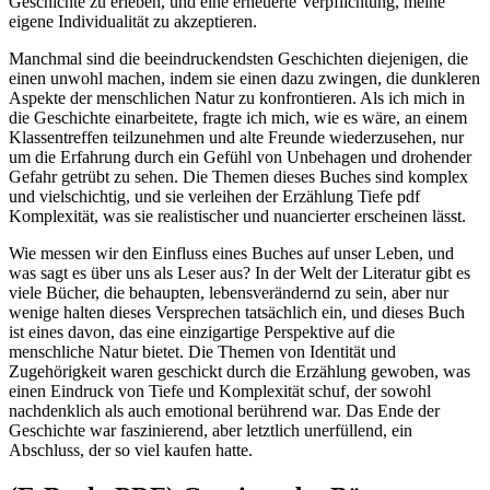
Geschichte zu erleben, und eine erneuerte Verpflichtung, meine
eigene Individualität zu akzeptieren.
Manchmal sind die beeindruckendsten Geschichten diejenigen, die
einen unwohl machen, indem sie einen dazu zwingen, die dunkleren
Aspekte der menschlichen Natur zu konfrontieren. Als ich mich in
die Geschichte einarbeitete, fragte ich mich, wie es wäre, an einem
Klassentreffen teilzunehmen und alte Freunde wiederzusehen, nur
um die Erfahrung durch ein Gefühl von Unbehagen und drohender
Gefahr getrübt zu sehen. Die Themen dieses Buches sind komplex
und vielschichtig, und sie verleihen der Erzählung Tiefe pdf
Komplexität, was sie realistischer und nuancierter erscheinen lässt.
Wie messen wir den Einfluss eines Buches auf unser Leben, und
was sagt es über uns als Leser aus? In der Welt der Literatur gibt es
viele Bücher, die behaupten, lebensverändernd zu sein, aber nur
wenige halten dieses Versprechen tatsächlich ein, und dieses Buch
ist eines davon, das eine einzigartige Perspektive auf die
menschliche Natur bietet. Die Themen von Identität und
Zugehörigkeit waren geschickt durch die Erzählung gewoben, was
einen Eindruck von Tiefe und Komplexität schuf, der sowohl
nachdenklich als auch emotional berührend war. Das Ende der
Geschichte war faszinierend, aber letztlich unerfüllend, ein
Abschluss, der so viel kaufen hatte.