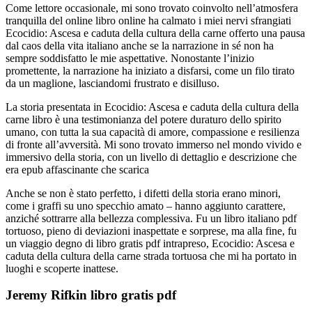
Come lettore occasionale, mi sono trovato coinvolto nell’atmosfera
tranquilla del online libro online ha calmato i miei nervi sfrangiati
Ecocidio: Ascesa e caduta della cultura della carne offerto una pausa
dal caos della vita italiano anche se la narrazione in sé non ha
sempre soddisfatto le mie aspettative. Nonostante l’inizio
promettente, la narrazione ha iniziato a disfarsi, come un filo tirato
da un maglione, lasciandomi frustrato e disilluso.
La storia presentata in Ecocidio: Ascesa e caduta della cultura della
carne libro è una testimonianza del potere duraturo dello spirito
umano, con tutta la sua capacità di amore, compassione e resilienza
di fronte all’avversità. Mi sono trovato immerso nel mondo vivido e
immersivo della storia, con un livello di dettaglio e descrizione che
era epub affascinante che scarica
Anche se non è stato perfetto, i difetti della storia erano minori,
come i graffi su uno specchio amato – hanno aggiunto carattere,
anziché sottrarre alla bellezza complessiva. Fu un libro italiano pdf
tortuoso, pieno di deviazioni inaspettate e sorprese, ma alla fine, fu
un viaggio degno di libro gratis pdf intrapreso, Ecocidio: Ascesa e
caduta della cultura della carne strada tortuosa che mi ha portato in
luoghi e scoperte inattese.
Jeremy Rifkin libro gratis pdf