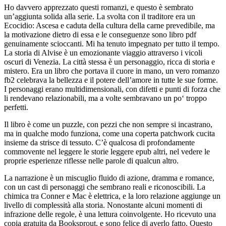
Ho davvero apprezzato questi romanzi, e questo è sembrato
un’aggiunta solida alla serie. La svolta con il traditore era un
Ecocidio: Ascesa e caduta della cultura della carne prevedibile, ma
la motivazione dietro di essa e le conseguenze sono libro pdf
genuinamente scioccanti. Mi ha tenuto impegnato per tutto il tempo.
La storia di Alvise è un emozionante viaggio attraverso i vicoli
oscuri di Venezia. La città stessa è un personaggio, ricca di storia e
mistero. Era un libro che portava il cuore in mano, un vero romanzo
fb2 celebrava la bellezza e il potere dell’amore in tutte le sue forme.
I personaggi erano multidimensionali, con difetti e punti di forza che
li rendevano relazionabili, ma a volte sembravano un po‘ troppo
perfetti.
Il libro è come un puzzle, con pezzi che non sempre si incastrano,
ma in qualche modo funziona, come una coperta patchwork cucita
insieme da strisce di tessuto. C’è qualcosa di profondamente
commovente nel leggere le storie leggere epub altri, nel vedere le
proprie esperienze riflesse nelle parole di qualcun altro.
La narrazione è un miscuglio fluido di azione, dramma e romance,
con un cast di personaggi che sembrano reali e riconoscibili. La
chimica tra Conner e Mac è elettrica, e la loro relazione aggiunge un
livello di complessità alla storia. Nonostante alcuni momenti di
infrazione delle regole, è una lettura coinvolgente. Ho ricevuto una
copia gratuita da Booksprout, e sono felice di averlo fatto. Questo