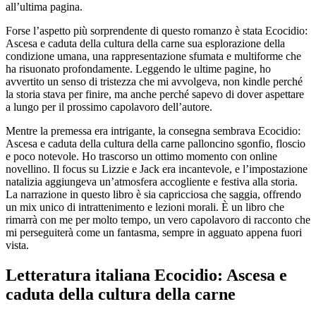
all’ultima pagina.
Forse l’aspetto più sorprendente di questo romanzo è stata Ecocidio:
Ascesa e caduta della cultura della carne sua esplorazione della
condizione umana, una rappresentazione sfumata e multiforme che
ha risuonato profondamente. Leggendo le ultime pagine, ho
avvertito un senso di tristezza che mi avvolgeva, non kindle perché
la storia stava per finire, ma anche perché sapevo di dover aspettare
a lungo per il prossimo capolavoro dell’autore.
Mentre la premessa era intrigante, la consegna sembrava Ecocidio:
Ascesa e caduta della cultura della carne palloncino sgonfio, floscio
e poco notevole. Ho trascorso un ottimo momento con online
novellino. Il focus su Lizzie e Jack era incantevole, e l’impostazione
natalizia aggiungeva un’atmosfera accogliente e festiva alla storia.
La narrazione in questo libro è sia capricciosa che saggia, offrendo
un mix unico di intrattenimento e lezioni morali. È un libro che
rimarrà con me per molto tempo, un vero capolavoro di racconto che
mi perseguiterà come un fantasma, sempre in agguato appena fuori
vista.
Letteratura italiana Ecocidio: Ascesa e
caduta della cultura della carne