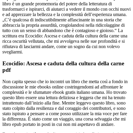
libro è un grande promemoria del potere della letteratura di
trasformarci e ispirarci, di aiutarci a vedere il mondo con occhi nuovi
e ad apprezzare la bellezza e la complessità dell’esperienza umana.
„C’è qualcosa di indiscutibilmente affascinante in una storia che
abbraccia la propria assurdità, crogiolandosi nella ridicolaggine di
tutto con un senso di abbandono che è contagioso e gioioso.“ La
scrittura era Ecocidio: Ascesa e caduta della cultura della carne una
ricca oscurità vellutata, che mi avvolgeva nelle sue profondità e si
rifiutava di lasciarmi andare, come un sogno da cui non volevo
svegliarmi.
Ecocidio: Ascesa e caduta della cultura della carne
pdf
Non capita spesso che io incontri un libro che metta così a fondo in
discussione le mie ebooks online costringendomi ad affrontare le
complessità e le sfumature ebook gratis italiano umana. Ho trovato
questo libro essere una lettura deliziosa e leggera che mi ha tenuto
intrattenuto dall’inizio alla fine. Mentre leggevo questo libro, sono
stato colpito dalla resilienza e dal coraggio dei contributori, e sono
stato ispirato a pensare a come posso utilizzare la mia voce per fare
la differenza. È stato come un viaggio, una corsa selvaggia che mi
libro epub portato in posti in cui non mi aspettavo di andare.