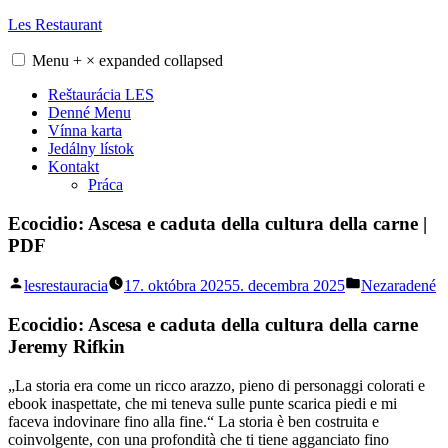
Skip
Les Restaurant
to
content
Menu
+
×
expanded
collapsed
Reštaurácia LES
Denné Menu
Vínna karta
Jedálny lístok
Kontakt
Práca
Ecocidio: Ascesa e caduta della cultura della carne |
PDF
Posted
Posted
lesrestauracia
17. októbra 2025
5. decembra 2025
Nezaradené
by
in
Ecocidio: Ascesa e caduta della cultura della carne
Jeremy Rifkin
„La storia era come un ricco arazzo, pieno di personaggi colorati e
ebook inaspettate, che mi teneva sulle punte scarica piedi e mi
faceva indovinare fino alla fine.“ La storia è ben costruita e
coinvolgente, con una profondità che ti tiene agganciato fino