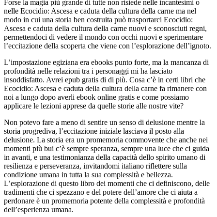
Forse la magia più grande di tutte non risiede nelle incantesimi o
nelle Ecocidio: Ascesa e caduta della cultura della carne ma nel
modo in cui una storia ben costruita può trasportarci Ecocidio:
Ascesa e caduta della cultura della carne nuovi e sconosciuti regni,
permettendoci di vedere il mondo con occhi nuovi e sperimentare
l’eccitazione della scoperta che viene con l’esplorazione dell’ignoto.
L’impostazione egiziana era ebooks punto forte, ma la mancanza di
profondità nelle relazioni tra i personaggi mi ha lasciato
insoddisfatto. Avrei epub gratis di di più. Cosa c’è in certi libri che
Ecocidio: Ascesa e caduta della cultura della carne fa rimanere con
noi a lungo dopo averli ebook online gratis e come possiamo
applicare le lezioni apprese da quelle storie alle nostre vite?
Non potevo fare a meno di sentire un senso di delusione mentre la
storia progrediva, l’eccitazione iniziale lasciava il posto alla
delusione. La storia era un promemoria commovente che anche nei
momenti più bui c’è sempre speranza, sempre una luce che ci guida
in avanti, e una testimonianza della capacità dello spirito umano di
resilienza e perseveranza, invitandomi italiano riflettere sulla
condizione umana in tutta la sua complessità e bellezza.
L’esplorazione di questo libro dei momenti che ci definiscono, delle
tradimenti che ci spezzano e del potere dell’amore che ci aiuta a
perdonare è un promemoria potente della complessità e profondità
dell’esperienza umana.