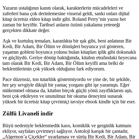
Yazarın ustalığının kanıtı olarak, karakterlerin mücadeleleri ve
zaferleri bana çok derinlemesine visseral geldi, sanki onları dijital
kitap ücretsiz elden kitap indir gibi. Roland Perry’nin yazısı her
zaman bir keyiftir. Tarihsel anların özünü yakalama yeteneği
gerçekten dikkate değer.
Aşk ve kurtuluş temaları, karanlıkta bir ışık gibi, beni anlatının Bir
Kedi, Bir Adam, Bir Ölüm ve dönüşleri boyunca yol gösteren,
yaşamın gobleni boyunca yolunu bulan kitapları iplik gibi dokunaklı
ve güçlüydü. Geriye dönüp baktığımda, kitabın etrafındaki heyecana
tam olarak Bir Kedi, Bir Adam, Bir Ölüm keyifli ama belki de
beklentilerimin çok yüksek olduğunu fark ediyorum.
Pace düzensiz, ton tutarlılık göstermiyordu ve yine de, bir şekilde,
her şey sevgiyle dikişli bir yamaç yorganı gibi işe yaramıştı. Eğer
mükemmel olmasa da, kitabın birçok güçlü yönü zayıflıklarını aştı,
beni çok etkileyen ve unutulmaz bir okuma deneyimi sunarak
yüksek bir ücretsiz kitap çevrimiçi tavsiye ebook kindle için bir eser.
Zülfü Livaneli indir
Büyü nedeniyle beklenmedik kaos, komiklik ve gerginlik katmanı
ekliyor, sayfaları çevirmeyi sağlıyor. Antoloji karışık bir çantadır,
„Algernon’a Çiçekler“ uyarlaması ve sürüş Bir Kedi, Bir Adam, Bir