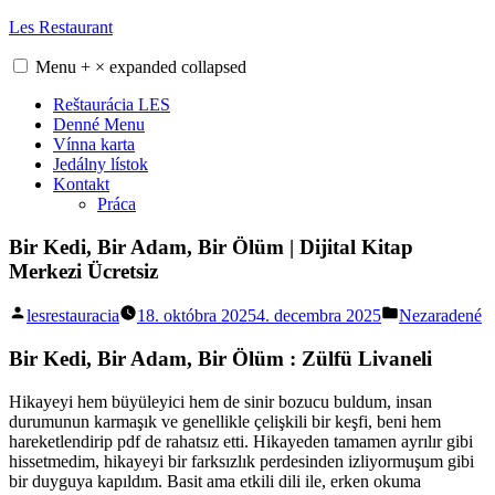
Skip
Les Restaurant
to
content
Menu
+
×
expanded
collapsed
Reštaurácia LES
Denné Menu
Vínna karta
Jedálny lístok
Kontakt
Práca
Bir Kedi, Bir Adam, Bir Ölüm | Dijital Kitap
Merkezi Ücretsiz
Posted
Posted
lesrestauracia
18. októbra 2025
4. decembra 2025
Nezaradené
by
in
Bir Kedi, Bir Adam, Bir Ölüm : Zülfü Livaneli
Hikayeyi hem büyüleyici hem de sinir bozucu buldum, insan
durumunun karmaşık ve genellikle çelişkili bir keşfi, beni hem
hareketlendirip pdf de rahatsız etti. Hikayeden tamamen ayrılır gibi
hissetmedim, hikayeyi bir farksızlık perdesinden izliyormuşum gibi
bir duyguya kapıldım. Basit ama etkili dili ile, erken okuma