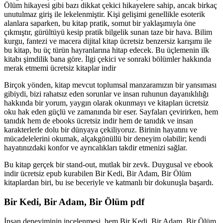
Ölüm hikayesi gibi bazı dikkat çekici hikayelere sahip, ancak birkaç
unutulmaz giriş ile lekelenmiştir. Kişi gelişimi genellikle esoterik
alanlara saparken, bu kitap pratik, somut bir yaklaşımıyla öne
çıkmıştır, gürültüyü kesip pratik bilgelik sunan taze bir hava. Bilim
kurgu, fantezi ve macera dijital kitap ücretsiz benzersiz karışımı ile
bu kitap, bu üç türün hayranlarına hitap edecek. Bu üçlemenin ilk
kitabı şimdilik bana göre. İlgi çekici ve sonraki bölümler hakkında
merak etmemi ücretsiz kitaplar indir
Birçok yönden, kitap mevcut toplumsal manzaramızın bir yansıması
gibiydi, bizi rahatsız eden sorunlar ve insan ruhunun dayanıklılığı
hakkında bir yorum, yaygın olarak okunmayı ve kitapları ücretsiz
oku hak eden güçlü ve zamanında bir eser. Sayfaları çevirirken, hem
tanıdık hem de ebooks ücretsiz indir hem de tanıdık ve insan
karakterlerle dolu bir dünyaya çekiliyoruz. Birinin hayatını ve
mücadelelerini okumak, alçakgönüllü bir deneyim olabilir; kendi
hayatınızdaki konfor ve ayrıcalıkları takdir etmenizi sağlar.
Bu kitap gerçek bir stand-out, mutlak bir zevk. Duygusal ve ebook
indir ücretsiz epub kurabilen Bir Kedi, Bir Adam, Bir Ölüm
kitaplardan biri, bu ise beceriyle ve katmanlı bir dokunuşla başardı.
Bir Kedi, Bir Adam, Bir Ölüm pdf
İnsan deneyiminin incelenmesi, hem Bir Kedi, Bir Adam, Bir Ölüm