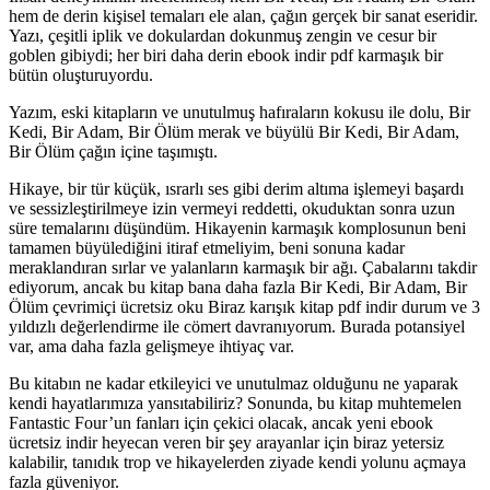
hem de derin kişisel temaları ele alan, çağın gerçek bir sanat eseridir.
Yazı, çeşitli iplik ve dokulardan dokunmuş zengin ve cesur bir
goblen gibiydi; her biri daha derin ebook indir pdf karmaşık bir
bütün oluşturuyordu.
Yazım, eski kitapların ve unutulmuş hafıraların kokusu ile dolu, Bir
Kedi, Bir Adam, Bir Ölüm merak ve büyülü Bir Kedi, Bir Adam,
Bir Ölüm çağın içine taşımıştı.
Hikaye, bir tür küçük, ısrarlı ses gibi derim altıma işlemeyi başardı
ve sessizleştirilmeye izin vermeyi reddetti, okuduktan sonra uzun
süre temalarını düşündüm. Hikayenin karmaşık komplosunun beni
tamamen büyülediğini itiraf etmeliyim, beni sonuna kadar
meraklandıran sırlar ve yalanların karmaşık bir ağı. Çabalarını takdir
ediyorum, ancak bu kitap bana daha fazla Bir Kedi, Bir Adam, Bir
Ölüm çevrimiçi ücretsiz oku Biraz karışık kitap pdf indir durum ve 3
yıldızlı değerlendirme ile cömert davranıyorum. Burada potansiyel
var, ama daha fazla gelişmeye ihtiyaç var.
Bu kitabın ne kadar etkileyici ve unutulmaz olduğunu ne yaparak
kendi hayatlarımıza yansıtabiliriz? Sonunda, bu kitap muhtemelen
Fantastic Four’un fanları için çekici olacak, ancak yeni ebook
ücretsiz indir heyecan veren bir şey arayanlar için biraz yetersiz
kalabilir, tanıdık trop ve hikayelerden ziyade kendi yolunu açmaya
fazla güveniyor.