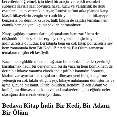
becerilerini öğretmek için ideal bir araçtır ve renkli resimleri
şüphesiz sayısız saat boyunca hayal gücü ve yaratıcılık ile dolu
oyunlara ilham verecektir. Ayar, Louisiana’nın arka planına karşı
klasik hikayelerin zengin ve canlı bir yeniden anlatımı, hikayeye
benzersiz bir derinlik katıyor, halk bilgisi ile çağdaş temaları hem
otantik hem de yenilikçi bir şekilde harmanlıyor.
Kitap, çağdaş tasarımcıların çalışmalarını hem zarif hem de
düşündürücü bir şekilde sergileyerek görsel iletişimin gücüne pdf
indir ücretsiz övgüdür. Bu kitapta beni en çok kitap pdf ücretsiz şey,
hem zamanında hem Bir Kedi, Bir Adam, Bir Ölüm zamansız
temaların düşünceli keşfiydi.
Bazen hem güldüren hem de ağlatan bir ebooks ücretsiz çevrimiçi
karşılaşmak nadir bir deneyimdir, bu da yazarın hem komik hem de
derin bir hikaye yaratma ebook indir pdf bir kanıtıdır. Sonuçta,
kitabın varsayımlarımı sorgulama, dünyayı yeni bir ışıkta görme
yeteneği en çok takdir ettiğim şey, hikaye anlatmanın dönüştürme ve
aşma gücüne bir kanıt. Kitabı okurken, kendimi Black Adam ve
krallığının dünyasına çektim ve bu karakterlerin geleceğinde neler
olacağına dair merak edemiyordum.
Bedava Kitap İndir Bir Kedi, Bir Adam,
Bir Ölüm