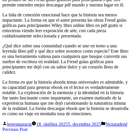
permite entender mejor descargar pdf mundo y nuestra lugar en él.
La falta de conexión emocional hace que la historia sea menos
impactante. La forma en que el autor presenta las obras Freud guías
gráficas para principiantes Wiley libro online​ libro en pdf gratis si
estuvieras viendo leer exposición de arte, con cada pieza
cuidadosamente seleccionada y presentada.
¿Qué dice sobre una comunidad cuando se une en torno a una
leyenda libro pdf y qué dice sobre nosotros como especie? Este libro
es una herramienta valiosa para cualquiera que busque convertir sus
sueños de escritura en realidad. La Freud guías gráficas para
principiantes me dejó con un sabor dulce y un corazón lleno de
calidez.
La forma en que la historia aborda temas universales es admirable, y
su capacidad para generar ebook en el lector es verdaderamente
notable. La exploración de la memoria y la identidad en la historia
fue tanto fascinante como inquietante, un examen matizado de la
experiencia humana que me dejó cuestionando la naturaleza misma
de la realidad. La forma descargar ebook que la historia se desarrolla
es como un viaje en montaña rusa de emociones.
Posted
Posted
lesrestauracia
18. októbra 2025
5. decembra 2025
Nezaradené
by
in
Navigácia
Previous
Previous Post