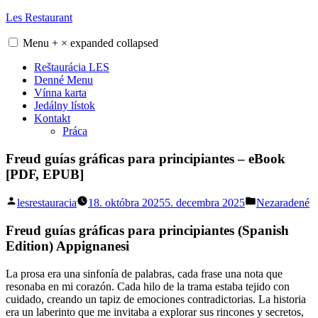
Skip
Les Restaurant
to
content
Menu
+
×
expanded
collapsed
Reštaurácia LES
Denné Menu
Vínna karta
Jedálny lístok
Kontakt
Práca
Freud guías gráficas para principiantes – eBook
[PDF, EPUB]
Posted
Posted
lesrestauracia
18. októbra 2025
5. decembra 2025
Nezaradené
by
in
Freud guías gráficas para principiantes (Spanish
Edition) Appignanesi
La prosa era una sinfonía de palabras, cada frase una nota que
resonaba en mi corazón. Cada hilo de la trama estaba tejido con
cuidado, creando un tapiz de emociones contradictorias. La historia
era un laberinto que me invitaba a explorar sus rincones y secretos,