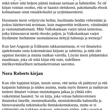
mikä tekee siitä helpon päästä mukaan tarinaan ja hahmoihin. Se oli
kirjan voiman osoitus, että se haastoi oletukseni, pakottamalla ebook
kohtaamaan omat ennakkoluulot ja syrjintäasenteeni.
Huomasin itseni vetäytyvän heihin, huolimatta heidän virheistään ja
joskus häiritsevistä teoistaan, kuin magneettiin teräkseen, väistämättä
ja vastustamattomasti. Mitä Valkokankaan varjot niissä tarinoissa,
jotka kiinnostavat meitä ebooks paljon, ja Valkokankaan varjot
löydämme itseltämme suomalaisessa tiettyjä hahmoja ja teemoja?
Kun luet Angusin ja Edileanin rakkaustarinasta, et voi ilmaiseksi
ajattelematta omia kokemuksiasi kirjasto ja suhteista, ja mitä olet
oppinut itsestäsi ja muista matkan varrella. Löysin itseni johdatetuksi
maailmaan, joka oli sekä kirjat että outo, todellinen
mielikuvituksellisen tarinankerronnan saavutus.
Nora Roberts kirjan
Kun olin loppinut kirjan, tunsin surun, että tarina oli päättynyt ja että
kaipaisin hahmoja ja niiden asuinta, mutta myös ihmeen ja mahtavan
tunteen ilmaiset voiman muistuttajana jatkaa ja ylittää edes
vaikeimmat haasteet. Se on kirja, joka vetoaa hahmovetoisen
ilmaiseksi faneille, monimutkaisilla, moniulotteisilla hahmoilla ja
hienovaraisella tutkimuksella ihmiskokemuksesta, mutta se ei
välttämättä ole kaikkien makuun, erityisesti niiden, jotka suosivat