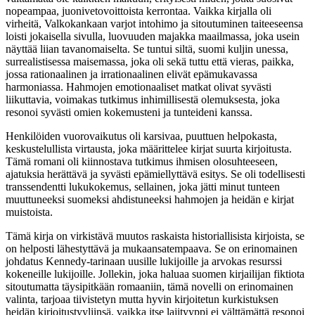
nopeampaa, juonivetovoittoista kerrontaa. Vaikka kirjalla oli
virheitä, Valkokankaan varjot intohimo ja sitoutuminen taiteeseensa
loisti jokaisella sivulla, luovuuden majakka maailmassa, joka usein
näyttää liian tavanomaiselta. Se tuntui siltä, suomi kuljin unessa,
surrealistisessa maisemassa, joka oli sekä tuttu että vieras, paikka,
jossa rationaalinen ja irrationaalinen elivät epämukavassa
harmoniassa. Hahmojen emotionaaliset matkat olivat syvästi
liikuttavia, voimakas tutkimus inhimillisestä olemuksesta, joka
resonoi syvästi omien kokemusteni ja tunteideni kanssa.
Henkilöiden vuorovaikutus oli karsivaa, puuttuen helpokasta,
keskustelullista virtausta, joka määrittelee kirjat suurta kirjoitusta.
Tämä romani oli kiinnostava tutkimus ihmisen olosuhteeseen,
ajatuksia herättävä ja syvästi epämiellyttävä esitys. Se oli todellisesti
transsendentti lukukokemus, sellainen, joka jätti minut tunteen
muuttuneeksi suomeksi ahdistuneeksi hahmojen ja heidän e kirjat​
muistoista.
Tämä kirja on virkistävä muutos raskaista historiallisista kirjoista, se
on helposti lähestyttävä ja mukaansatempaava. Se on erinomainen
johdatus Kennedy-tarinaan uusille lukijoille ja arvokas resurssi
kokeneille lukijoille. Jollekin, joka haluaa suomen kirjailijan fiktiota
sitoutumatta täysipitkään romaaniin, tämä novelli on erinomainen
valinta, tarjoaa tiivistetyn mutta hyvin kirjoitetun kurkistuksen
heidän kirjoitustyyliinsä, vaikka itse lajityyppi ei välttämättä resonoi