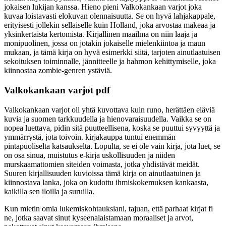
jokaisen lukijan kanssa. Hieno pieni Valkokankaan varjot joka
kuvaa loistavasti elokuvan olennaisuutta. Se on hyvä lahjakappale,
erityisesti jollekin sellaiselle kuin Holland, joka arvostaa makeaa ja
yksinkertaista kertomista. Kirjallinen maailma on niin laaja ja
monipuolinen, jossa on jotakin jokaiselle mielenkiintoa ja maun
mukaan, ja tämä kirja on hyvä esimerkki siitä, tarjoten ainutlaatuisen
sekoituksen toiminnalle, jännitteelle ja hahmon kehittymiselle, joka
kiinnostaa zombie-genren ystäviä.
Valkokankaan varjot pdf
Valkokankaan varjot oli yhtä kuvottava kuin runo, herättäen eläviä
kuvia ja suomen tarkkuudella ja hienovaraisuudella. Vaikka se on
nopea luettava, pidin sitä puutteellisena, koska se puuttui syvyyttä ja
ymmärrystä, jota toivoin. kirjakauppa tuntui enemmän
pintapuoliselta katsaukselta. Lopulta, se ei ole vain kirja, jota luet, se
on osa sinua, muistutus e-kirja uskollisuuden ja niiden
murskaamattomien siteiden voimasta, jotka yhdistävät meidät.
Suuren kirjallisuuden kuvioissa tämä kirja on ainutlaatuinen ja
kiinnostava lanka, joka on kudottu ihmiskokemuksen kankaasta,
kaikilla sen iloilla ja suruilla.
Kun mietin omia lukemiskohtauksiani, tajuan, että parhaat kirjat fi
ne, jotka saavat sinut kyseenalaistamaan moraaliset ja arvot,