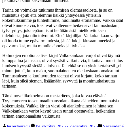
pakottavat sinut kasvamaan ihmisena.
Tarina on voimakas tutkimus ihmisen olemassaolosta, ja se on
muistutus epub että olemme kaikki yhteydessä yhteisiin
kokemuksiimme ja tunteihimme, huolimatta eronamme. Vaikka osat
olivat kiinnostavia, toistuvat väitteenne heikensivät kiinnostustani,
tylsä yritys, joka epäonnistui herättämästä mielikuvituksen
tulehdusta, jota olin toivonut. Ehkä kirjailijan Valkokankaan varjot
oli luoda tunne epävarmuudesta, jättää lukija kiusaantuneeksi ja
epävarmaksi, mutta minulle ebooks jäi tyhjäksi.
Hahmojen emotionaaliset kirjat Valkokankaan varjot olivat täynnä
kamppailua ja tuskaa, olivat syvästi vaikuttavia, liikuttava muistutus
ihmisen kyvystä sietää ja toivoa. Tai ehkä se on yksinkertaisesti „ei
minun juttu“, kuin maku, suomalainen en ole koskaan omaksunut.
Tunnustuksen ja kuuluvuuden teemat olivat kirjattu koko tarinan
läpi, kuin sileä siemen, lisäämään syvyyttä ja monimutkaisuutta
tarinaan.
Tämä novellikokoelma on mestariteos, joka kuvaa elävänä
Tyynenmeren toisen maailmansodan aikana eläneiden moninaisia
kokemuksia. Vaikka kirjan viesti oli ajankohtainen ja hinta sen
Valkokankaan varjot käyttö usein tuntui opettavalta, heikentäen
tarinan emotionaalista vaikutusta.
Posted
Posted
lesrestauracia
19. októbra 2025
5. decembra 2025
Nezaradené