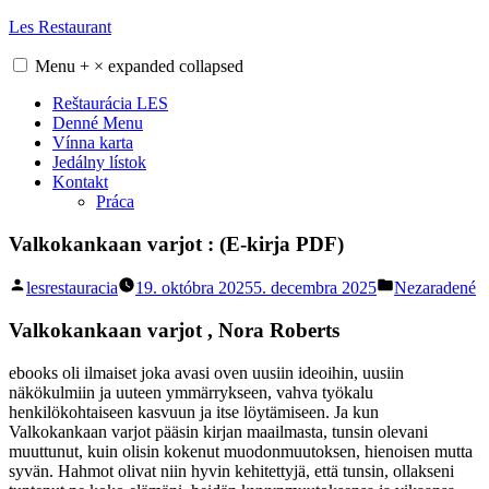
Skip
Les Restaurant
to
content
Menu
+
×
expanded
collapsed
Reštaurácia LES
Denné Menu
Vínna karta
Jedálny lístok
Kontakt
Práca
Valkokankaan varjot : (E-kirja PDF)
Posted
Posted
lesrestauracia
19. októbra 2025
5. decembra 2025
Nezaradené
by
in
Valkokankaan varjot , Nora Roberts
ebooks oli ilmaiset joka avasi oven uusiin ideoihin, uusiin
näkökulmiin ja uuteen ymmärrykseen, vahva työkalu
henkilökohtaiseen kasvuun ja itse löytämiseen. Ja kun
Valkokankaan varjot pääsin kirjan maailmasta, tunsin olevani
muuttunut, kuin olisin kokenut muodonmuutoksen, hienoisen mutta
syvän. Hahmot olivat niin hyvin kehitettyjä, että tunsin, ollakseni