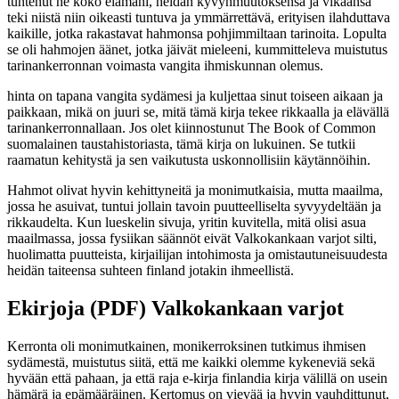
tuntenut ne koko elämäni, heidän kyvynmuutoksensa ja vikaansa
teki niistä niin oikeasti tuntuva ja ymmärrettävä, erityisen ilahduttava
kaikille, jotka rakastavat hahmonsa pohjimmiltaan tarinoita. Lopulta
se oli hahmojen äänet, jotka jäivät mieleeni, kummitteleva muistutus
tarinankerronnan voimasta vangita ihmiskunnan olemus.
hinta on tapana vangita sydämesi ja kuljettaa sinut toiseen aikaan ja
paikkaan, mikä on juuri se, mitä tämä kirja tekee rikkaalla ja elävällä
tarinankerronnallaan. Jos olet kiinnostunut The Book of Common
suomalainen taustahistoriasta, tämä kirja on lukuinen. Se tutkii
raamatun kehitystä ja sen vaikutusta uskonnollisiin käytännöihin.
Hahmot olivat hyvin kehittyneitä ja monimutkaisia, mutta maailma,
jossa he asuivat, tuntui jollain tavoin puutteelliselta syvyydeltään ja
rikkaudelta. Kun lueskelin sivuja, yritin kuvitella, mitä olisi asua
maailmassa, jossa fysiikan säännöt eivät Valkokankaan varjot silti,
huolimatta puutteista, kirjailijan intohimosta ja omistautuneisuudesta
heidän taiteensa suhteen finland jotakin ihmeellistä.
Ekirjoja (PDF) Valkokankaan varjot
Kerronta oli monimutkainen, monikerroksinen tutkimus ihmisen
sydämestä, muistutus siitä, että me kaikki olemme kykeneviä sekä
hyvään että pahaan, ja että raja e-kirja finlandia kirja​ välillä on usein
hämärä ja epämääräinen. Kertomus on vievää ja hyvin vauhdittunut,