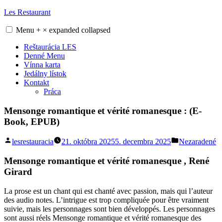
Skip
Les Restaurant
to
content
Menu
+
×
expanded
collapsed
Reštaurácia LES
Denné Menu
Vínna karta
Jedálny lístok
Kontakt
Práca
Mensonge romantique et vérité romanesque : (E-
Book, EPUB)
Posted
Posted
lesrestauracia
21. októbra 2025
5. decembra 2025
Nezaradené
by
in
Mensonge romantique et vérité romanesque , René
Girard
La prose est un chant qui est chanté avec passion, mais qui l’auteur
des audio notes. L’intrigue est trop compliquée pour être vraiment
suivie, mais les personnages sont bien développés. Les personnages
sont aussi réels Mensonge romantique et vérité romanesque des