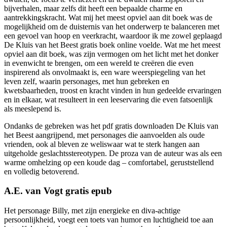
bijverhalen, maar zelfs dit heeft een bepaalde charme en
aantrekkingskracht. Wat mij het meest opviel aan dit boek was de
mogelijkheid om de duisternis van het onderwerp te balanceren met
een gevoel van hoop en veerkracht, waardoor ik me zowel geplaagd
De Kluis van het Beest gratis boek online voelde. Wat me het meest
opviel aan dit boek, was zijn vermogen om het licht met het donker
in evenwicht te brengen, om een wereld te creëren die even
inspirerend als onvolmaakt is, een ware weerspiegeling van het
leven zelf, waarin personages, met hun gebreken en
kwetsbaarheden, troost en kracht vinden in hun gedeelde ervaringen
en in elkaar, wat resulteert in een leeservaring die even fatsoenlijk
als meeslepend is.
Ondanks de gebreken was het pdf gratis downloaden De Kluis van
het Beest aangrijpend, met personages die aanvoelden als oude
vrienden, ook al bleven ze weliswaar wat te sterk hangen aan
uitgeholde geslachtsstereotypen. De proza van de auteur was als een
warme omhelzing op een koude dag – comfortabel, geruststellend
en volledig betoverend.
A.E. van Vogt gratis epub
Het personage Billy, met zijn energieke en diva-achtige
persoonlijkheid, voegt een toets van humor en luchtigheid toe aan