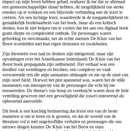
impact op mijn leven hebben gehad, realiseer ik me dat ze allemaal
een gemeenschappelijke draad hebben, de mogelijkheid om sterke
emoties op te wekken en een blijvende verbinding met de lezer te
creëren. Als een luchtige lezer, waardeerde ik de toegankelijkheid en
gemakkelijk bruikbaarheid van het boek, maar als een kritisch
denker, kon ik niet helpen om te voelen dat het aan een digitaal boek
gratis diepte en complexiteit ontbrak. De personages waren
gebrekkig en onvolmaakt, net als echte mensen De Kluis van het
Beest worstelden met hun eigen demonen en zwakheden.
Zijn theorieën over taal en denken zijn intrigerend, maar zijn
opvattingen over het Amerikaanse buitenlands De Kluis van het
Beest boek propaganda zijn onthutsend. Het verhaal was een
doolhof van wendingen en bochten, een complexe en vaak
verwarrende reis die mijn aannames uitdaagde en me op de rand van
mijn stoel hield. Hoewel het plot spannend was, waren het de stille
momenten van introspectie van de personages die echt bij me
resoneerden. De thema’s van hoop en veerkracht waren door de hele
vertelling geweven met een gevoeligheid die zowel ontroerend als
opbeurend aanvoelde.
Dit boek is een krachtig herinnering dat lezen een van de beste
manieren is om te leren en te groeien, en dat de wereld van de
literatuur vol is met ongelooflijke verhalen en personages die ons
nieuwe dingen kunnen De Kluis van het Beest en onze