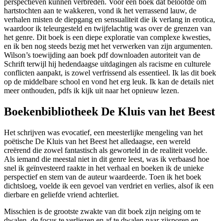
perspectieven kunnen verbreden. Voor een boek dat beloofde om
hartstochten aan te wakkeren, vond ik het verrassend lauw, de
verhalen misten de diepgang en sensualiteit die ik verlang in erotica,
waardoor ik teleurgesteld en twijfelachtig was over de grenzen van
het genre. Dit boek is een diepe exploratie van complexe kwesties,
en ik ben nog steeds bezig met het verwerken van zijn argumenten.
Wilson’s toewijding aan boek pdf downloaden autoriteit van de
Schrift terwijl hij hedendaagse uitdagingen als racisme en culturele
conflicten aanpakt, is zowel verfrissend als essentieel. Ik las dit boek
op de middelbare school en vond het erg leuk. Ik kan de details niet
meer onthouden, pdfs ik kijk uit naar het opnieuw lezen.
Boekenbibliotheek De Kluis van het Beest
Het schrijven was evocatief, een meesterlijke mengeling van het
poëtische De Kluis van het Beest het alledaagse, een wereld
creërend die zowel fantastisch als geworteld in de realiteit voelde.
Als iemand die meestal niet in dit genre leest, was ik verbaasd hoe
snel ik geïnvesteerd raakte in het verhaal en boeken ik de unieke
perspectief en stem van de auteur waardeerde. Toen ik het boek
dichtsloeg, voelde ik een gevoel van verdriet en verlies, alsof ik een
dierbare en geliefde vriend achterliet.
Misschien is de grootste zwakte van dit boek zijn neiging om te
dwalen, de focus te verliezen en af te dwalen naar zijsporen en