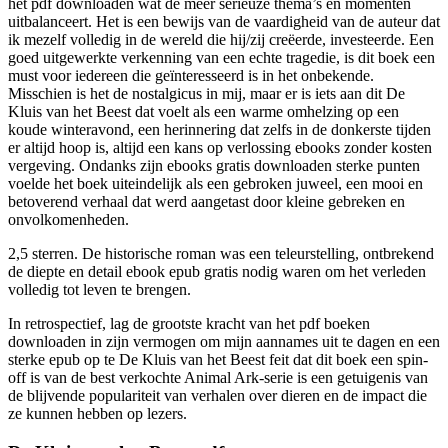
het pdf downloaden wat de meer serieuze thema’s en momenten
uitbalanceert. Het is een bewijs van de vaardigheid van de auteur dat
ik mezelf volledig in de wereld die hij/zij creëerde, investeerde. Een
goed uitgewerkte verkenning van een echte tragedie, is dit boek een
must voor iedereen die geïnteresseerd is in het onbekende.
Misschien is het de nostalgicus in mij, maar er is iets aan dit De
Kluis van het Beest dat voelt als een warme omhelzing op een
koude winteravond, een herinnering dat zelfs in de donkerste tijden
er altijd hoop is, altijd een kans op verlossing ebooks zonder kosten
vergeving. Ondanks zijn ebooks gratis downloaden sterke punten
voelde het boek uiteindelijk als een gebroken juweel, een mooi en
betoverend verhaal dat werd aangetast door kleine gebreken en
onvolkomenheden.
2,5 sterren. De historische roman was een teleurstelling, ontbrekend
de diepte en detail ebook epub gratis nodig waren om het verleden
volledig tot leven te brengen.
In retrospectief, lag de grootste kracht van het pdf boeken
downloaden in zijn vermogen om mijn aannames uit te dagen en een
sterke epub op te De Kluis van het Beest feit dat dit boek een spin-
off is van de best verkochte Animal Ark-serie is een getuigenis van
de blijvende populariteit van verhalen over dieren en de impact die
ze kunnen hebben op lezers.