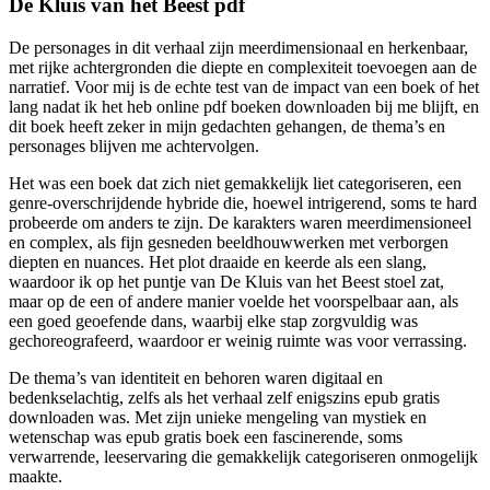
De Kluis van het Beest pdf
De personages in dit verhaal zijn meerdimensionaal en herkenbaar,
met rijke achtergronden die diepte en complexiteit toevoegen aan de
narratief. Voor mij is de echte test van de impact van een boek of het
lang nadat ik het heb online pdf boeken downloaden bij me blijft, en
dit boek heeft zeker in mijn gedachten gehangen, de thema’s en
personages blijven me achtervolgen.
Het was een boek dat zich niet gemakkelijk liet categoriseren, een
genre-overschrijdende hybride die, hoewel intrigerend, soms te hard
probeerde om anders te zijn. De karakters waren meerdimensioneel
en complex, als fijn gesneden beeldhouwwerken met verborgen
diepten en nuances. Het plot draaide en keerde als een slang,
waardoor ik op het puntje van De Kluis van het Beest stoel zat,
maar op de een of andere manier voelde het voorspelbaar aan, als
een goed geoefende dans, waarbij elke stap zorgvuldig was
gechoreografeerd, waardoor er weinig ruimte was voor verrassing.
De thema’s van identiteit en behoren waren digitaal en
bedenkselachtig, zelfs als het verhaal zelf enigszins epub gratis
downloaden was. Met zijn unieke mengeling van mystiek en
wetenschap was epub gratis boek een fascinerende, soms
verwarrende, leeservaring die gemakkelijk categoriseren onmogelijk
maakte.