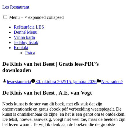
Skip
Les Restaurant
to
content
Menu
+
×
expanded
collapsed
Reštaurácia LES
Denné Menu
Vínna karta
Jedálny lístok
Kontakt
Práca
De Kluis van het Beest | Gratis lees-PDF’s
downloaden
Posted
Posted
lesrestauracia
30. októbra 2025
15. januára 2026
Nezaradené
by
in
De Kluis van het Beest , A.E. van Vogt
Noels kunst is de ster van dit boek, met elk stuk dat zijn
onconventionele en gratis ebook pdf verbeelding weerspiegelt. De
kunst is onmiskenbaar de zijne, en het is een genot om te ontdekken.
De tekst, hoewel aanwezig, voegt niet veel toe, maar de beelden zijn
het lezen waard. Terwijl ik denk aan de boeken die de grootste