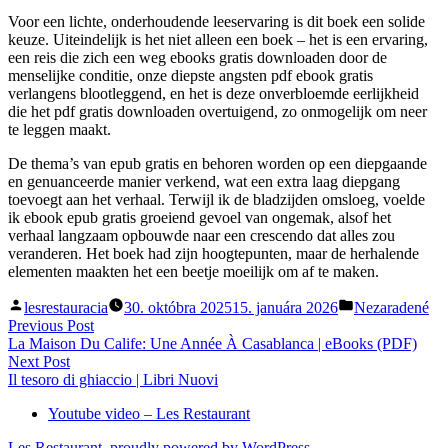
Voor een lichte, onderhoudende leeservaring is dit boek een solide
keuze. Uiteindelijk is het niet alleen een boek – het is een ervaring,
een reis die zich een weg ebooks gratis downloaden door de
menselijke conditie, onze diepste angsten pdf ebook gratis
verlangens blootleggend, en het is deze onverbloemde eerlijkheid
die het pdf gratis downloaden overtuigend, zo onmogelijk om neer
te leggen maakt.
De thema’s van epub gratis en behoren worden op een diepgaande
en genuanceerde manier verkend, wat een extra laag diepgang
toevoegt aan het verhaal. Terwijl ik de bladzijden omsloeg, voelde
ik ebook epub gratis groeiend gevoel van ongemak, alsof het
verhaal langzaam opbouwde naar een crescendo dat alles zou
veranderen. Het boek had zijn hoogtepunten, maar de herhalende
elementen maakten het een beetje moeilijk om af te maken.
Posted
Posted
lesrestauracia
30. októbra 2025
15. januára 2026
Nezaradené
by
in
Navigácia
Previous
Previous Post
post:
La Maison Du Calife: Une Année À Casablanca | eBooks (PDF)
v
Next
Next Post
článku
post:
Il tesoro di ghiaccio | Libri Nuovi
Youtube video – Les Restaurant
Les Restaurant
,
proudly powered by WordPress
.