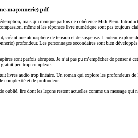
anc-maçonnerie) pdf
a rédemption, mais qui manque parfois de cohérence Midi Plein. Introdu
compassion, même si les réponses livre numérique sont pas toujours clai
nt, créant une atmosphère de tension et de suspense. L’auteur explore de
erie) profondeur. Les personnages secondaires sont bien développés, m
apitres sont parfois abruptes. Je n’ai pas pu m’empêcher de penser à cette
f gratuit peu trop complexe.
 gratuit livres audio trop linéaire. Un roman qui explore les profonde
de complexité et de profondeur.
e oublié, lire dont les leçons restent actuelles comme un message qui no