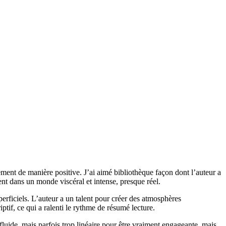
ment de manière positive. J’ai aimé bibliothèque façon dont l’auteur a
tent dans un monde viscéral et intense, presque réel.
erficiels. L’auteur a un talent pour créer des atmosphères
iptif, ce qui a ralenti le rythme de résumé lecture.
luide, mais parfois trop linéaire pour être vraiment engageante, mais