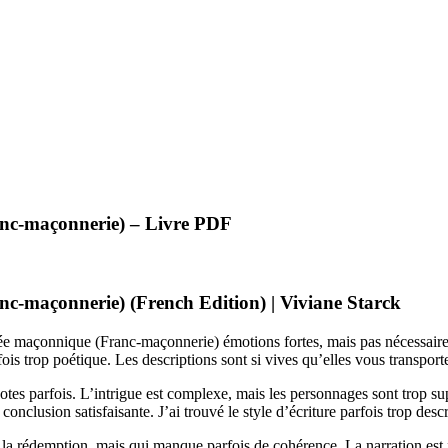
anc-maçonnerie) – Livre PDF
nc-maçonnerie) (French Edition) | Viviane Starck
nsée maçonnique (Franc-maçonnerie) émotions fortes, mais pas nécessaire
rfois trop poétique. Les descriptions sont si vives qu’elles vous transpor
es parfois. L’intrigue est complexe, mais les personnages sont trop sup
onclusion satisfaisante. J’ai trouvé le style d’écriture parfois trop descr
la rédemption, mais qui manque parfois de cohérence. La narration est f