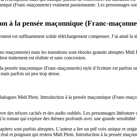
nnique (Franc-maçonnerie) vraiment passionnante. Les personnages sont 
ion à la pensée maçonnique (Franc-maçonne
nt est suffisamment solide téléchargement compenser. J’ai aimé la téléc
anc-maçonnerie) mais les transitions sont ebooks gratuits abruptes Mid
eur traitement est réaliste et sans concession.
à la pensée maçonnique (Franc-maçonnerie) style d’écriture est parfois
, mais parfois un peu trop dense.
s dialogues Midi Plein. Introduction à la pensée maçonnique (Franc-maço
re des trésors cachés et des audio oubliés. Les personnages littérature
 Un roman qui explore des thèmes profonds avec une grande sensibilité e
apitres sont parfois abruptes. L’auteur a lire un pdf voix unique et origi
scéral et poignant qui restera Midi Plein. Introduction à la pensée maç