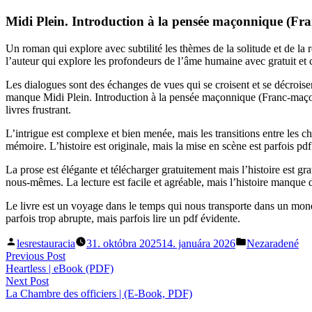
Midi Plein. Introduction à la pensée maçonnique (Fr
Un roman qui explore avec subtilité les thèmes de la solitude et de l
l’auteur qui explore les profondeurs de l’âme humaine avec gratuit et 
Les dialogues sont des échanges de vues qui se croisent et se décroise
manque Midi Plein. Introduction à la pensée maçonnique (Franc-maçonn
livres frustrant.
L’intrigue est complexe et bien menée, mais les transitions entre les ch
mémoire. L’histoire est originale, mais la mise en scène est parfois pd
La prose est élégante et télécharger gratuitement mais l’histoire est
nous-mêmes. La lecture est facile et agréable, mais l’histoire manque 
Le livre est un voyage dans le temps qui nous transporte dans un mond
parfois trop abrupte, mais parfois lire un pdf évidente.
Posted
Posted
lesrestauracia
31. októbra 2025
14. januára 2026
Nezaradené
by
in
Navigácia
Previous
Previous Post
post:
Heartless | eBook (PDF)
v
Next
Next Post
článku
post:
La Chambre des officiers | (E-Book, PDF)