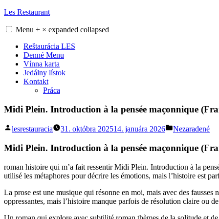
Skip
Les Restaurant
to
content
Menu
+
×
expanded
collapsed
Reštaurácia LES
Denné Menu
Vínna karta
Jedálny lístok
Kontakt
Práca
Midi Plein. Introduction à la pensée maçonnique (Fr
Posted
Posted
lesrestauracia
31. októbra 2025
14. januára 2026
Nezaradené
by
in
Midi Plein. Introduction à la pensée maçonnique (Fra
roman histoire qui m’a fait ressentir Midi Plein. Introduction à la pe
utilisé les métaphores pour décrire les émotions, mais l’histoire est pa
La prose est une musique qui résonne en moi, mais avec des fausses not
oppressantes, mais l’histoire manque parfois de résolution claire ou de c
Un roman qui explore avec subtilité roman thèmes de la solitude et de 