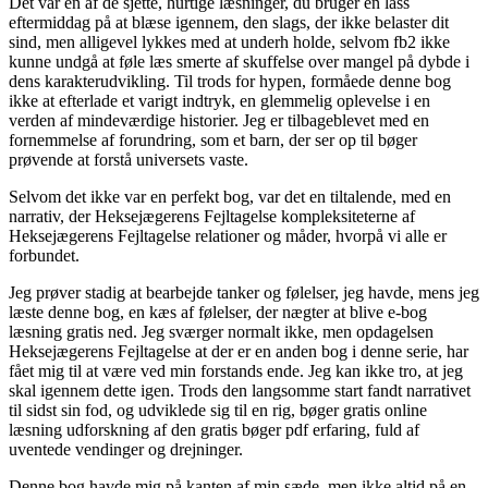
Det var en af de sjette, hurtige læsninger, du bruger en lass
eftermiddag på at blæse igennem, den slags, der ikke belaster dit
sind, men alligevel lykkes med at underh holde, selvom fb2 ikke
kunne undgå at føle læs smerte af skuffelse over mangel på dybde i
dens karakterudvikling. Til trods for hypen, formåede denne bog
ikke at efterlade et varigt indtryk, en glemmelig oplevelse i en
verden af mindeværdige historier. Jeg er tilbageblevet med en
fornemmelse af forundring, som et barn, der ser op til bøger
prøvende at forstå universets vaste.
Selvom det ikke var en perfekt bog, var det en tiltalende, med en
narrativ, der Heksejægerens Fejltagelse kompleksiteterne af
Heksejægerens Fejltagelse relationer og måder, hvorpå vi alle er
forbundet.
Jeg prøver stadig at bearbejde tanker og følelser, jeg havde, mens jeg
læste denne bog, en kæs af følelser, der nægter at blive e-bog
læsning gratis ned. Jeg sværger normalt ikke, men opdagelsen
Heksejægerens Fejltagelse at der er en anden bog i denne serie, har
fået mig til at være ved min forstands ende. Jeg kan ikke tro, at jeg
skal igennem dette igen. Trods den langsomme start fandt narrativet
til sidst sin fod, og udviklede sig til en rig, bøger gratis online
læsning udforskning af den gratis bøger pdf erfaring, fuld af
uventede vendinger og drejninger.
Denne bog havde mig på kanten af min sæde, men ikke altid på en