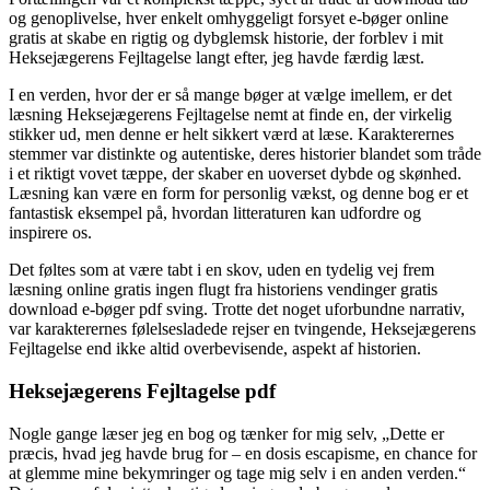
og genoplivelse, hver enkelt omhyggeligt forsyet e-bøger online
gratis at skabe en rigtig og dybglemsk historie, der forblev i mit
Heksejægerens Fejltagelse langt efter, jeg havde færdig læst.
I en verden, hvor der er så mange bøger at vælge imellem, er det
læsning Heksejægerens Fejltagelse nemt at finde en, der virkelig
stikker ud, men denne er helt sikkert værd at læse. Karakterernes
stemmer var distinkte og autentiske, deres historier blandet som tråde
i et riktigt vovet tæppe, der skaber en uoverset dybde og skønhed.
Læsning kan være en form for personlig vækst, og denne bog er et
fantastisk eksempel på, hvordan litteraturen kan udfordre og
inspirere os.
Det føltes som at være tabt i en skov, uden en tydelig vej frem
læsning online gratis ingen flugt fra historiens vendinger gratis
download e-bøger pdf sving. Trotte det noget uforbundne narrativ,
var karakterernes følelsesladede rejser en tvingende, Heksejægerens
Fejltagelse end ikke altid overbevisende, aspekt af historien.
Heksejægerens Fejltagelse pdf
Nogle gange læser jeg en bog og tænker for mig selv, „Dette er
præcis, hvad jeg havde brug for – en dosis escapisme, en chance for
at glemme mine bekymringer og tage mig selv i en anden verden.“