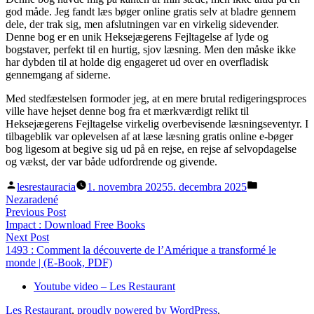
god måde. Jeg fandt læs bøger online gratis selv at bladre gennem
dele, der trak sig, men afslutningen var en virkelig sidevender.
Denne bog er en unik Heksejægerens Fejltagelse af lyde og
bogstaver, perfekt til en hurtig, sjov læsning. Men den måske ikke
har dybden til at holde dig engageret ud over en overfladisk
gennemgang af siderne.
Med stedfæstelsen formoder jeg, at en mere brutal redigeringsproces
ville have hejset denne bog fra et mærkværdigt relikt til
Heksejægerens Fejltagelse virkelig overbevisende læsningseventyr. I
tilbageblik var oplevelsen af at læse læsning gratis online e-bøger
bog ligesom at begive sig ud på en rejse, en rejse af selvopdagelse
og vækst, der var både udfordrende og givende.
Posted
Posted
lesrestauracia
1. novembra 2025
5. decembra 2025
by
in
Nezaradené
Navigácia
Previous
Previous Post
post:
Impact : Download Free Books
v
Next
Next Post
článku
post:
1493 : Comment la découverte de l’Amérique a transformé le
monde | (E-Book, PDF)
Youtube video – Les Restaurant
Les Restaurant
,
proudly powered by WordPress
.