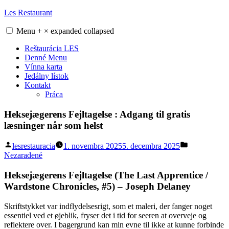
Skip
Les Restaurant
to
content
Menu
+
×
expanded
collapsed
Reštaurácia LES
Denné Menu
Vínna karta
Jedálny lístok
Kontakt
Práca
Heksejægerens Fejltagelse : Adgang til gratis
læsninger når som helst
Posted
Posted
lesrestauracia
1. novembra 2025
5. decembra 2025
by
in
Nezaradené
Heksejægerens Fejltagelse (The Last Apprentice /
Wardstone Chronicles, #5) – Joseph Delaney
Skriftstykket var indflydelsesrigt, som et maleri, der fanger noget
essentiel ved et øjeblik, fryser det i tid for seeren at overveje og
reflektere over. I bagergrund kan min evne til ikke at kunne forbinde