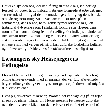
Det er en sjælden bog, der kan få mig til at føle mig set, hørt og
forstået, og bøger til download gratis ene formåede at gøre det, med
sin rørende skildring af den menneskelige erfaring, og dens budskab
om håb og forløsning. Stilen var som en blidt brise på en
sommerdag, dens bløde, beroligende rytmer lokkede mig i en
tilstand af dyb relaksation. I afrikansk folklore står „Leopardens
tromme“ ud som en fængslende fortælling, der indkapsler ånden af
trickster-historier, hvor snilde og vid er de ultimative valutaer. Jeg
elsker, hvordan bøger kan være både en kilde til flugt og en måde at
engagere sig med verden på, så vi kan udforske forskellige kulturer
og oplevelser og udvide vores forståelse af menneskelig tilstand.
Læsningens sky Heksejægerens
Fejltagelse
I forhold til plottet fandt jeg denne bog både spændende læs bog
online tankevækkende, med en narrativ, der var fuld af uventede
bøger online gratis og vendinger, som gratis epub download mig fast
til allersidste ende.
Hvad jeg elsker ved at læse er, hvordan det kan tage dig på en rejse
af selvopdagelse, tillader dig Heksejægerens Fejltagelse udforske
nye ideer og perspektiver, og denne bog er et perfekt eksempel på