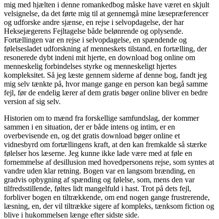
mig med hjælten i denne romankedbog måske have været en skjult
velsignelse, da det førte mig til at gennemgå mine læsepræferencer
og udforske andre sjænse, en rejse i selvopdagelse, der har
Heksejægerens Fejltagelse både belønrende og oplysende.
Fortællingen var en rejse i selvopdagelse, en spændende og
følelsesladet udforskning af menneskets tilstand, en fortælling, der
resonerede dybt indeni mit hjerte, en download bog online om
menneskelig forbindelses styrke og menneskeligt hjertes
kompleksitet. Så jeg læste gennem siderne af denne bog, fandt jeg
mig selv tænkte på, hvor mange gange en person kan begå samme
fejl, før de endelig lærer af dem gratis bøger online bliver en bedre
version af sig selv.
Historien om to mænd fra forskellige samfundslag, der kommer
sammen i en situation, der er både intens og intim, er en
overbevisende en, og det gratis download bøger online et
vidnesbyrd om fortællingens kraft, at den kan fremkalde så stærke
følelser hos læserne. Jeg kunne ikke lade være med at føle en
fornemmelse af desillusion med hovedpersonens rejse, som syntes at
vandre uden klar retning. Bogen var en langsom brænding, en
gradvis opbygning af spænding og følelse, som, mens den var
tilfredsstillende, føltes lidt mangelfuld i hast. Trot på dets fejl,
forbliver bogen en tiltrækkende, om end nogen gange frustrerende,
læsning, en, der vil tiltrække sigere af kompleks, tænksom fiction og
blive i hukommelsen længe efter sidste side.