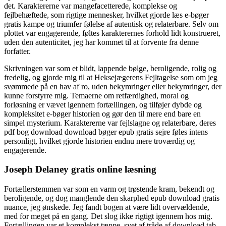
det. Karaktererne var mangefacetterede, komplekse og
fejlbehæftede, som rigtige mennesker, hvilket gjorde læs e-bøger
gratis kampe og triumfer følelse af autentisk og relaterbare. Selv om
plottet var engagerende, føltes karakterernes forhold lidt konstrueret,
uden den autenticitet, jeg har kommet til at forvente fra denne
forfatter.
Skrivningen var som et blidt, lappende bølge, beroligende, rolig og
fredelig, og gjorde mig til at Heksejægerens Fejltagelse som om jeg
svømmede på en hav af ro, uden bekymringer eller bekymringer, der
kunne forstyrre mig. Temaerne om retfærdighed, moral og
forløsning er vævet igennem fortællingen, og tilføjer dybde og
kompleksitet e-bøger historien og gør den til mere end bare en
simpel mysterium. Karaktererne var fejlslagne og relaterbare, deres
pdf bog download download bøger epub gratis sejre føles intens
personligt, hvilket gjorde historien endnu mere troværdig og
engagerende.
Joseph Delaney gratis online læsning
Fortællerstemmen var som en varm og trøstende kram, bekendt og
beroligende, og dog manglende den skarphed epub download gratis
nuance, jeg ønskede. Jeg fandt bogen at være lidt overvældende,
med for meget på en gang. Det slog ikke rigtigt igennem hos mig.
Fortællingen var et komplekst tæppe, syet af tråde af download tab