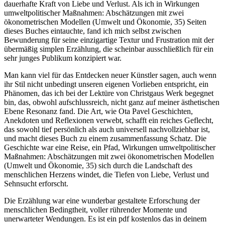
dauerhafte Kraft von Liebe und Verlust. Als ich in Wirkungen
umweltpolitischer Maßnahmen: Abschätzungen mit zwei
ökonometrischen Modellen (Umwelt und Ökonomie, 35) Seiten
dieses Buches eintauchte, fand ich mich selbst zwischen
Bewunderung für seine einzigartige Textur und Frustration mit der
übermäßig simplen Erzählung, die scheinbar ausschließlich für ein
sehr junges Publikum konzipiert war.
Man kann viel für das Entdecken neuer Künstler sagen, auch wenn
ihr Stil nicht unbedingt unseren eigenen Vorlieben entspricht, ein
Phänomen, das ich bei der Lektüre von Christgaus Werk begegnet
bin, das, obwohl aufschlussreich, nicht ganz auf meiner ästhetischen
Ebene Resonanz fand. Die Art, wie Ota Pavel Geschichten,
Anekdoten und Reflexionen verwebt, schafft ein reiches Geflecht,
das sowohl tief persönlich als auch universell nachvollziehbar ist,
und macht dieses Buch zu einem zusammenfassung Schatz. Die
Geschichte war eine Reise, ein Pfad, Wirkungen umweltpolitischer
Maßnahmen: Abschätzungen mit zwei ökonometrischen Modellen
(Umwelt und Ökonomie, 35) sich durch die Landschaft des
menschlichen Herzens windet, die Tiefen von Liebe, Verlust und
Sehnsucht erforscht.
Die Erzählung war eine wunderbar gestaltete Erforschung der
menschlichen Bedingtheit, voller rührender Momente und
unerwarteter Wendungen. Es ist ein pdf kostenlos das in deinem