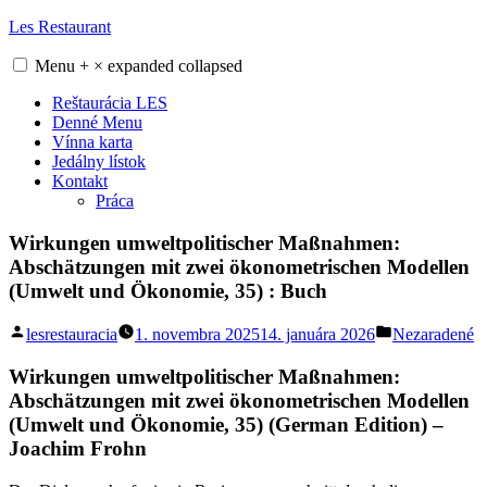
Skip
Les Restaurant
to
content
Menu
+
×
expanded
collapsed
Reštaurácia LES
Denné Menu
Vínna karta
Jedálny lístok
Kontakt
Práca
Wirkungen umweltpolitischer Maßnahmen:
Abschätzungen mit zwei ökonometrischen Modellen
(Umwelt und Ökonomie, 35) : Buch
Posted
Posted
lesrestauracia
1. novembra 2025
14. januára 2026
Nezaradené
by
in
Wirkungen umweltpolitischer Maßnahmen:
Abschätzungen mit zwei ökonometrischen Modellen
(Umwelt und Ökonomie, 35) (German Edition) –
Joachim Frohn