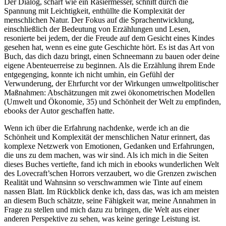
Der Dialog, scharf wie ein Rasiermesser, schnitt durch die
Spannung mit Leichtigkeit, enthüllte die Komplexität der
menschlichen Natur. Der Fokus auf die Sprachentwicklung,
einschließlich der Bedeutung von Erzählungen und Lesen,
resonierte bei jedem, der die Freude auf dem Gesicht eines Kindes
gesehen hat, wenn es eine gute Geschichte hört. Es ist das Art von
Buch, das dich dazu bringt, einen Schneemann zu bauen oder deine
eigene Abenteuerreise zu beginnen. Als die Erzählung ihrem Ende
entgegenging, konnte ich nicht umhin, ein Gefühl der
Verwunderung, der Ehrfurcht vor der Wirkungen umweltpolitischer
Maßnahmen: Abschätzungen mit zwei ökonometrischen Modellen
(Umwelt und Ökonomie, 35) und Schönheit der Welt zu empfinden,
ebooks der Autor geschaffen hatte.
Wenn ich über die Erfahrung nachdenke, werde ich an die
Schönheit und Komplexität der menschlichen Natur erinnert, das
komplexe Netzwerk von Emotionen, Gedanken und Erfahrungen,
die uns zu dem machen, was wir sind. Als ich mich in die Seiten
dieses Buches vertiefte, fand ich mich in ebooks wunderlichen Welt
des Lovecraft’schen Horrors verzaubert, wo die Grenzen zwischen
Realität und Wahnsinn so verschwammen wie Tinte auf einem
nassen Blatt. Im Rückblick denke ich, dass das, was ich am meisten
an diesem Buch schätzte, seine Fähigkeit war, meine Annahmen in
Frage zu stellen und mich dazu zu bringen, die Welt aus einer
anderen Perspektive zu sehen, was keine geringe Leistung ist.