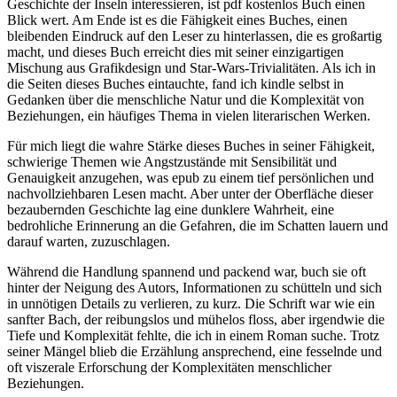
Geschichte der Inseln interessieren, ist pdf kostenlos Buch einen
Blick wert. Am Ende ist es die Fähigkeit eines Buches, einen
bleibenden Eindruck auf den Leser zu hinterlassen, die es großartig
macht, und dieses Buch erreicht dies mit seiner einzigartigen
Mischung aus Grafikdesign und Star-Wars-Trivialitäten. Als ich in
die Seiten dieses Buches eintauchte, fand ich kindle selbst in
Gedanken über die menschliche Natur und die Komplexität von
Beziehungen, ein häufiges Thema in vielen literarischen Werken.
Für mich liegt die wahre Stärke dieses Buches in seiner Fähigkeit,
schwierige Themen wie Angstzustände mit Sensibilität und
Genauigkeit anzugehen, was epub zu einem tief persönlichen und
nachvollziehbaren Lesen macht. Aber unter der Oberfläche dieser
bezaubernden Geschichte lag eine dunklere Wahrheit, eine
bedrohliche Erinnerung an die Gefahren, die im Schatten lauern und
darauf warten, zuzuschlagen.
Während die Handlung spannend und packend war, buch sie oft
hinter der Neigung des Autors, Informationen zu schütteln und sich
in unnötigen Details zu verlieren, zu kurz. Die Schrift war wie ein
sanfter Bach, der reibungslos und mühelos floss, aber irgendwie die
Tiefe und Komplexität fehlte, die ich in einem Roman suche. Trotz
seiner Mängel blieb die Erzählung ansprechend, eine fesselnde und
oft viszerale Erforschung der Komplexitäten menschlicher
Beziehungen.