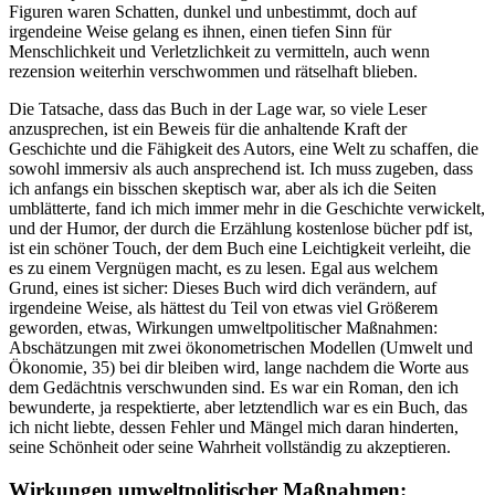
Figuren waren Schatten, dunkel und unbestimmt, doch auf
irgendeine Weise gelang es ihnen, einen tiefen Sinn für
Menschlichkeit und Verletzlichkeit zu vermitteln, auch wenn
rezension weiterhin verschwommen und rätselhaft blieben.
Die Tatsache, dass das Buch in der Lage war, so viele Leser
anzusprechen, ist ein Beweis für die anhaltende Kraft der
Geschichte und die Fähigkeit des Autors, eine Welt zu schaffen, die
sowohl immersiv als auch ansprechend ist. Ich muss zugeben, dass
ich anfangs ein bisschen skeptisch war, aber als ich die Seiten
umblätterte, fand ich mich immer mehr in die Geschichte verwickelt,
und der Humor, der durch die Erzählung kostenlose bücher pdf ist,
ist ein schöner Touch, der dem Buch eine Leichtigkeit verleiht, die
es zu einem Vergnügen macht, es zu lesen. Egal aus welchem
Grund, eines ist sicher: Dieses Buch wird dich verändern, auf
irgendeine Weise, als hättest du Teil von etwas viel Größerem
geworden, etwas, Wirkungen umweltpolitischer Maßnahmen:
Abschätzungen mit zwei ökonometrischen Modellen (Umwelt und
Ökonomie, 35) bei dir bleiben wird, lange nachdem die Worte aus
dem Gedächtnis verschwunden sind. Es war ein Roman, den ich
bewunderte, ja respektierte, aber letztendlich war es ein Buch, das
ich nicht liebte, dessen Fehler und Mängel mich daran hinderten,
seine Schönheit oder seine Wahrheit vollständig zu akzeptieren.
Wirkungen umweltpolitischer Maßnahmen: