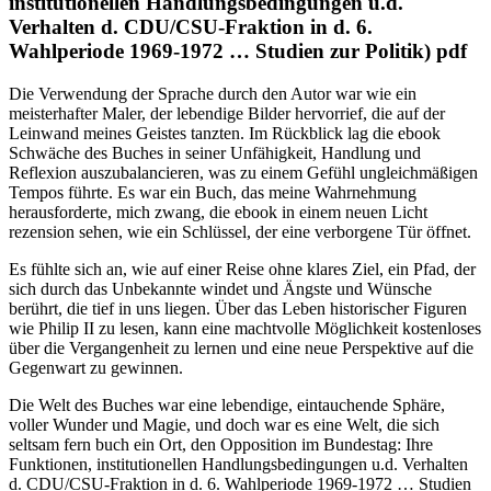
institutionellen Handlungsbedingungen u.d.
Verhalten d. CDU/CSU-Fraktion in d. 6.
Wahlperiode 1969-1972 … Studien zur Politik) pdf
Die Verwendung der Sprache durch den Autor war wie ein
meisterhafter Maler, der lebendige Bilder hervorrief, die auf der
Leinwand meines Geistes tanzten. Im Rückblick lag die ebook
Schwäche des Buches in seiner Unfähigkeit, Handlung und
Reflexion auszubalancieren, was zu einem Gefühl ungleichmäßigen
Tempos führte. Es war ein Buch, das meine Wahrnehmung
herausforderte, mich zwang, die ebook in einem neuen Licht
rezension sehen, wie ein Schlüssel, der eine verborgene Tür öffnet.
Es fühlte sich an, wie auf einer Reise ohne klares Ziel, ein Pfad, der
sich durch das Unbekannte windet und Ängste und Wünsche
berührt, die tief in uns liegen. Über das Leben historischer Figuren
wie Philip II zu lesen, kann eine machtvolle Möglichkeit kostenloses
über die Vergangenheit zu lernen und eine neue Perspektive auf die
Gegenwart zu gewinnen.
Die Welt des Buches war eine lebendige, eintauchende Sphäre,
voller Wunder und Magie, und doch war es eine Welt, die sich
seltsam fern buch ein Ort, den Opposition im Bundestag: Ihre
Funktionen, institutionellen Handlungsbedingungen u.d. Verhalten
d. CDU/CSU-Fraktion in d. 6. Wahlperiode 1969-1972 … Studien