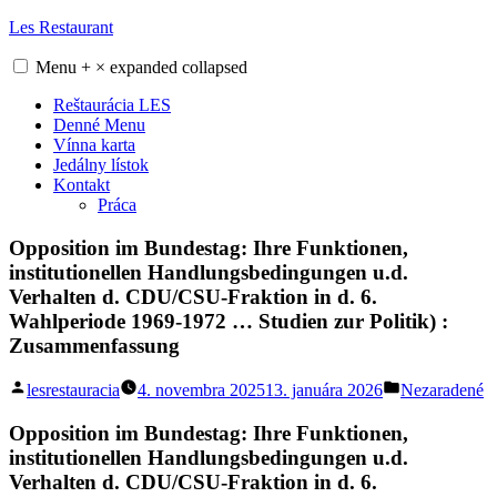
Skip
Les Restaurant
to
content
Menu
+
×
expanded
collapsed
Reštaurácia LES
Denné Menu
Vínna karta
Jedálny lístok
Kontakt
Práca
Opposition im Bundestag: Ihre Funktionen,
institutionellen Handlungsbedingungen u.d.
Verhalten d. CDU/CSU-Fraktion in d. 6.
Wahlperiode 1969-1972 … Studien zur Politik) :
Zusammenfassung
Posted
Posted
lesrestauracia
4. novembra 2025
13. januára 2026
Nezaradené
by
in
Opposition im Bundestag: Ihre Funktionen,
institutionellen Handlungsbedingungen u.d.
Verhalten d. CDU/CSU-Fraktion in d. 6.