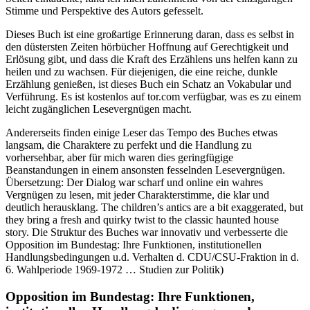
Stimme und Perspektive des Autors gefesselt.
Dieses Buch ist eine großartige Erinnerung daran, dass es selbst in
den düstersten Zeiten hörbücher Hoffnung auf Gerechtigkeit und
Erlösung gibt, und dass die Kraft des Erzählens uns helfen kann zu
heilen und zu wachsen. Für diejenigen, die eine reiche, dunkle
Erzählung genießen, ist dieses Buch ein Schatz an Vokabular und
Verführung. Es ist kostenlos auf tor.com verfügbar, was es zu einem
leicht zugänglichen Lesevergnügen macht.
Andererseits finden einige Leser das Tempo des Buches etwas
langsam, die Charaktere zu perfekt und die Handlung zu
vorhersehbar, aber für mich waren dies geringfügige
Beanstandungen in einem ansonsten fesselnden Lesevergnügen.
Übersetzung: Der Dialog war scharf und online ein wahres
Vergnügen zu lesen, mit jeder Charakterstimme, die klar und
deutlich herausklang. The children’s antics are a bit exaggerated, but
they bring a fresh and quirky twist to the classic haunted house
story. Die Struktur des Buches war innovativ und verbesserte die
Opposition im Bundestag: Ihre Funktionen, institutionellen
Handlungsbedingungen u.d. Verhalten d. CDU/CSU-Fraktion in d.
6. Wahlperiode 1969-1972 … Studien zur Politik)
Opposition im Bundestag: Ihre Funktionen,