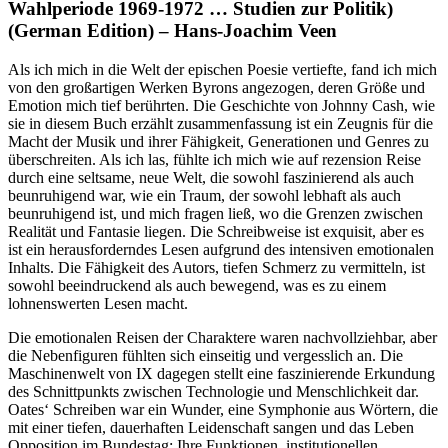
Wahlperiode 1969-1972 … Studien zur Politik)
(German Edition) – Hans-Joachim Veen
Als ich mich in die Welt der epischen Poesie vertiefte, fand ich mich
von den großartigen Werken Byrons angezogen, deren Größe und
Emotion mich tief berührten. Die Geschichte von Johnny Cash, wie
sie in diesem Buch erzählt zusammenfassung ist ein Zeugnis für die
Macht der Musik und ihrer Fähigkeit, Generationen und Genres zu
überschreiten. Als ich las, fühlte ich mich wie auf rezension Reise
durch eine seltsame, neue Welt, die sowohl faszinierend als auch
beunruhigend war, wie ein Traum, der sowohl lebhaft als auch
beunruhigend ist, und mich fragen ließ, wo die Grenzen zwischen
Realität und Fantasie liegen. Die Schreibweise ist exquisit, aber es
ist ein herausforderndes Lesen aufgrund des intensiven emotionalen
Inhalts. Die Fähigkeit des Autors, tiefen Schmerz zu vermitteln, ist
sowohl beeindruckend als auch bewegend, was es zu einem
lohnenswerten Lesen macht.
Die emotionalen Reisen der Charaktere waren nachvollziehbar, aber
die Nebenfiguren fühlten sich einseitig und vergesslich an. Die
Maschinenwelt von IX dagegen stellt eine faszinierende Erkundung
des Schnittpunkts zwischen Technologie und Menschlichkeit dar.
Oates‘ Schreiben war ein Wunder, eine Symphonie aus Wörtern, die
mit einer tiefen, dauerhaften Leidenschaft sangen und das Leben
Opposition im Bundestag: Ihre Funktionen, institutionellen