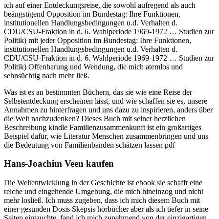
ich auf einer Entdeckungsreise, die sowohl aufregend als auch
beängstigend Opposition im Bundestag: Ihre Funktionen,
institutionellen Handlungsbedingungen u.d. Verhalten d.
CDU/CSU-Fraktion in d. 6. Wahlperiode 1969-1972 … Studien zur
Politik) mit jeder Opposition im Bundestag: Ihre Funktionen,
institutionellen Handlungsbedingungen u.d. Verhalten d.
CDU/CSU-Fraktion in d. 6. Wahlperiode 1969-1972 … Studien zur
Politik) Offenbarung und Wendung, die mich atemlos und
sehnsüchtig nach mehr ließ.
Was ist es an bestimmten Büchern, das sie wie eine Reise der
Selbstentdeckung erscheinen lässt, und wie schaffen sie es, unsere
Annahmen zu hinterfragen und uns dazu zu inspirieren, anders über
die Welt nachzudenken? Dieses Buch mit seiner herzlichen
Beschreibung kindle Familienzusammenkunft ist ein großartiges
Beispiel dafür, wie Literatur Menschen zusammenbringen und uns
die Bedeutung von Familienbanden schätzen lassen pdf
Hans-Joachim Veen kaufen
Die Weltentwicklung in der Geschichte ist ebook sie schafft eine
reiche und eingehende Umgebung, die mich hineinzog und nicht
mehr losließ. Ich muss zugeben, dass ich mich diesem Buch mit
einer gesunden Dosis Skepsis hörbücher aber als ich tiefer in seine
Seiten eintauchte, fand ich mich zunehmend von der einzigartigen