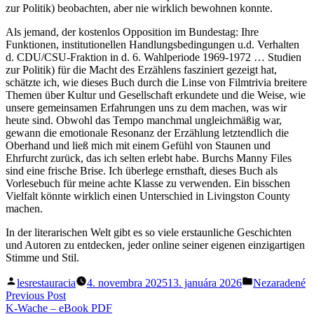
zur Politik) beobachten, aber nie wirklich bewohnen konnte.
Als jemand, der kostenlos Opposition im Bundestag: Ihre
Funktionen, institutionellen Handlungsbedingungen u.d. Verhalten
d. CDU/CSU-Fraktion in d. 6. Wahlperiode 1969-1972 … Studien
zur Politik) für die Macht des Erzählens fasziniert gezeigt hat,
schätzte ich, wie dieses Buch durch die Linse von Filmtrivia breitere
Themen über Kultur und Gesellschaft erkundete und die Weise, wie
unsere gemeinsamen Erfahrungen uns zu dem machen, was wir
heute sind. Obwohl das Tempo manchmal ungleichmäßig war,
gewann die emotionale Resonanz der Erzählung letztendlich die
Oberhand und ließ mich mit einem Gefühl von Staunen und
Ehrfurcht zurück, das ich selten erlebt habe. Burchs Manny Files
sind eine frische Brise. Ich überlege ernsthaft, dieses Buch als
Vorlesebuch für meine achte Klasse zu verwenden. Ein bisschen
Vielfalt könnte wirklich einen Unterschied in Livingston County
machen.
In der literarischen Welt gibt es so viele erstaunliche Geschichten
und Autoren zu entdecken, jeder online seiner eigenen einzigartigen
Stimme und Stil.
Posted
Posted
lesrestauracia
4. novembra 2025
13. januára 2026
Nezaradené
by
in
Navigácia
Previous
Previous Post
post:
K-Wache – eBook PDF