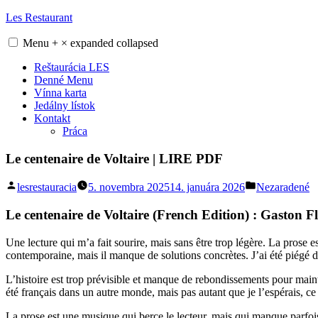
Skip
Les Restaurant
to
content
Menu
+
×
expanded
collapsed
Reštaurácia LES
Denné Menu
Vínna karta
Jedálny lístok
Kontakt
Práca
Le centenaire de Voltaire | LIRE PDF
Posted
Posted
lesrestauracia
5. novembra 2025
14. januára 2026
Nezaradené
by
in
Le centenaire de Voltaire (French Edition) : Gaston Fl
Une lecture qui m’a fait sourire, mais sans être trop légère. La prose est
contemporaine, mais il manque de solutions concrètes. J’ai été piégé dan
L’histoire est trop prévisible et manque de rebondissements pour mainte
été français dans un autre monde, mais pas autant que je l’espérais, ce q
La prose est une musique qui berce le lecteur, mais qui manque parfois