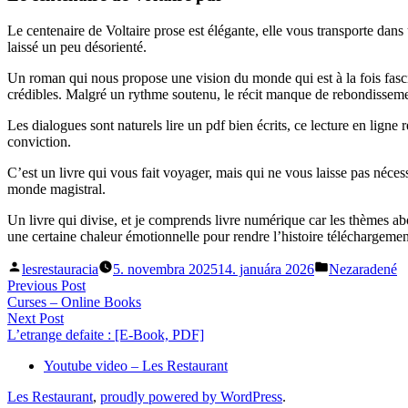
Le centenaire de Voltaire prose est élégante, elle vous transporte dan
laissé un peu désorienté.
Un roman qui nous propose une vision du monde qui est à la fois fascin
crédibles. Malgré un rythme soutenu, le récit manque de rebondisseme
Les dialogues sont naturels lire un pdf bien écrits, ce lecture en ligne
conviction.
C’est un livre qui vous fait voyager, mais qui ne vous laisse pas nécess
monde magistral.
Un livre qui divise, et je comprends livre numérique car les thèmes abor
une certaine chaleur émotionnelle pour rendre l’histoire téléchargeme
Posted
Posted
lesrestauracia
5. novembra 2025
14. januára 2026
Nezaradené
by
in
Navigácia
Previous
Previous Post
post:
Curses – Online Books
v
Next
Next Post
článku
post:
L’etrange defaite : [E-Book, PDF]
Youtube video – Les Restaurant
Les Restaurant
,
proudly powered by WordPress
.