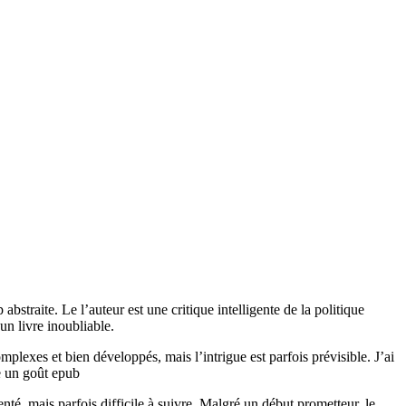
 abstraite. Le l’auteur est une critique intelligente de la politique
un livre inoubliable.
mplexes et bien développés, mais l’intrigue est parfois prévisible. J’ai
se un goût epub
té, mais parfois difficile à suivre. Malgré un début prometteur, le