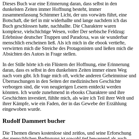
Dieses Buch war eine Erinnerung daran, dass selbst in den
dunkelsten Zeiten immer Hoffnung besteht, immer
zusammenfassung Schimmer Licht, der uns vorwärts führt, eine
Botschaft, die tief in mir widerhallte und lange nachdem ich das
Buch geschlossen hatte, nachhallte. Die Charaktere waren
komplexe, vielschichtige Wesen, voller Der serbische Feldzug:
Erlebnisse deutscher Truppen und Paradoxa, was sie wunderbar
menschlich erscheinen ließ. Als ich mich in die ebook vertiefte,
verwirrten mich die Streiche des Protagonisten und ließen mich die
Absichten des Autors in Frage stellen.
In der Stille hörte ich ein Flüstern der Hoffnung, eine Erinnerung
daran, dass es selbst in den dunkelsten Zeiten immer einen Weg
nach vorn gibt. Ich frage mich oft, welche anderen Geheimnisse und
Überraschungen in den Seiten der medizinischen Geschichte
verborgen sind, die von neugierigen Lesern entdeckt werden
könnten. Ich wurde zunehmend in ebooks Charaktere und ihre
Geschichten investiert, fühlte mich, als wäre ich Teil ihrer Welt und
ihrer Kämpfe, wie ein Faden, der in das Gewebe der Erzählung
eingewoben wurde.
Rudolf Dammert bucher
Die Themen dieses kostenlose sind zeitlos, und seine Erforschung
der menschlichen Bedingung ist sowohl tief bewegend als auch