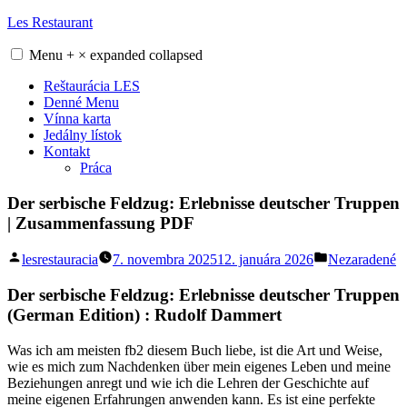
Skip
Les Restaurant
to
content
Menu
+
×
expanded
collapsed
Reštaurácia LES
Denné Menu
Vínna karta
Jedálny lístok
Kontakt
Práca
Der serbische Feldzug: Erlebnisse deutscher Truppen
| Zusammenfassung PDF
Posted
Posted
lesrestauracia
7. novembra 2025
12. januára 2026
Nezaradené
by
in
Der serbische Feldzug: Erlebnisse deutscher Truppen
(German Edition) : Rudolf Dammert
Was ich am meisten fb2 diesem Buch liebe, ist die Art und Weise,
wie es mich zum Nachdenken über mein eigenes Leben und meine
Beziehungen anregt und wie ich die Lehren der Geschichte auf
meine eigenen Erfahrungen anwenden kann. Es ist eine perfekte