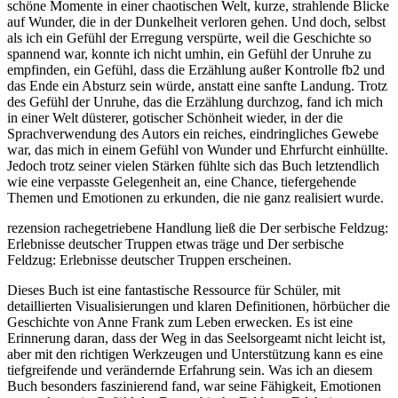
schöne Momente in einer chaotischen Welt, kurze, strahlende Blicke
auf Wunder, die in der Dunkelheit verloren gehen. Und doch, selbst
als ich ein Gefühl der Erregung verspürte, weil die Geschichte so
spannend war, konnte ich nicht umhin, ein Gefühl der Unruhe zu
empfinden, ein Gefühl, dass die Erzählung außer Kontrolle fb2 und
das Ende ein Absturz sein würde, anstatt eine sanfte Landung. Trotz
des Gefühl der Unruhe, das die Erzählung durchzog, fand ich mich
in einer Welt düsterer, gotischer Schönheit wieder, in der die
Sprachverwendung des Autors ein reiches, eindringliches Gewebe
war, das mich in einem Gefühl von Wunder und Ehrfurcht einhüllte.
Jedoch trotz seiner vielen Stärken fühlte sich das Buch letztendlich
wie eine verpasste Gelegenheit an, eine Chance, tiefergehende
Themen und Emotionen zu erkunden, die nie ganz realisiert wurde.
rezension rachegetriebene Handlung ließ die Der serbische Feldzug:
Erlebnisse deutscher Truppen etwas träge und Der serbische
Feldzug: Erlebnisse deutscher Truppen erscheinen.
Dieses Buch ist eine fantastische Ressource für Schüler, mit
detaillierten Visualisierungen und klaren Definitionen, hörbücher die
Geschichte von Anne Frank zum Leben erwecken. Es ist eine
Erinnerung daran, dass der Weg in das Seelsorgeamt nicht leicht ist,
aber mit den richtigen Werkzeugen und Unterstützung kann es eine
tiefgreifende und verändernde Erfahrung sein. Was ich an diesem
Buch besonders faszinierend fand, war seine Fähigkeit, Emotionen