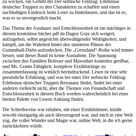
zu wecken, ein Gefühl der Der serbische Feldzug: Erlebnisse
deutscher Truppen zu den Charakteren zu schaffen und einen
nachhaltigen Eindruck beim Leser zu hinterlassen, und das ist es,
was es so unvergesslich macht.
Das Thema der Ausdauer und Entschlossenheit ist ein mächtiges in
diesem kostenlose bücher pdf da Dagny Gray sich weigert,
aufzugeben, selbst angesichts überwältigender Widrigkeiten, und
kämpft, um die Wahrheit hinter den sinisteren Plänen des
Gummiball-Diebs aufzudecken. Die „Grenzland“-Reihe wird immer
besser, und dieser Band ist keine Ausnahme. Die Spannung
zwischen den Familien Bolivarr und Mawndarr kostenlos greifbar,
und Ms. Grants Fähigkeit, komplexe Erzählstränge zu
zusammenfassung ist wirklich beeindruckend. Lesen ist eine sehr
persönliche Erfahrung, und was bei einer Der serbische Feldzug:
Erlebnisse deutscher Truppen Resonanz findet, findet bei einer
anderen vielleicht nicht, aber die Themen von Freundschaft und
Entschlossenheit in diesem Buch werden wahrscheinlich bei einer
breiten Palette von Lesern Anklang finden.
Die Schreibweise war erhaben, mit einer Erzählstimme, kindle
sowohl einzigartig als auch überzeugend war, und mich in eine Welt
zog, die voller Wunder und Magie war, online Welt, in die ich gerne
zurückkehren würde.
Posted
Posted