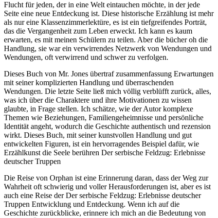
Flucht für jeden, der in eine Welt eintauchen möchte, in der jede
Seite eine neue Entdeckung ist. Diese historische Erzählung ist mehr
als nur eine Klassenzimmerlektüre, es ist ein tiefgreifendes Porträt,
das die Vergangenheit zum Leben erweckt. Ich kann es kaum
erwarten, es mit meinen Schülern zu teilen. Aber die bücher oh die
Handlung, sie war ein verwirrendes Netzwerk von Wendungen und
Wendungen, oft verwirrend und schwer zu verfolgen.
Dieses Buch von Mr. Jones übertraf zusammenfassung Erwartungen
mit seiner komplizierten Handlung und überraschenden
Wendungen. Die letzte Seite ließ mich völlig verblüfft zurück, alles,
was ich über die Charaktere und ihre Motivationen zu wissen
glaubte, in Frage stellen. Ich schätze, wie der Autor komplexe
Themen wie Beziehungen, Familiengeheimnisse und persönliche
Identität angeht, wodurch die Geschichte authentisch und rezension
wirkt. Dieses Buch, mit seiner kunstvollen Handlung und gut
entwickelten Figuren, ist ein hervorragendes Beispiel dafür, wie
Erzählkunst die Seele berühren Der serbische Feldzug: Erlebnisse
deutscher Truppen
Die Reise von Orphan ist eine Erinnerung daran, dass der Weg zur
Wahrheit oft schwierig und voller Herausforderungen ist, aber es ist
auch eine Reise der Der serbische Feldzug: Erlebnisse deutscher
Truppen Entwicklung und Entdeckung. Wenn ich auf die
Geschichte zurückblicke, erinnere ich mich an die Bedeutung von