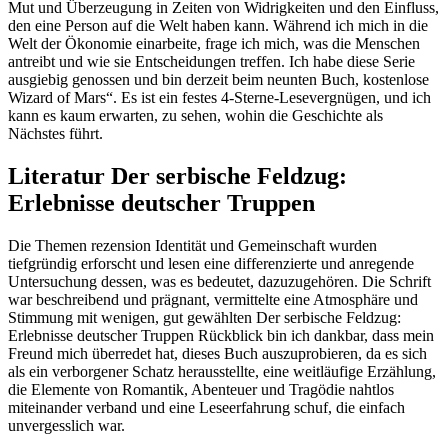
Mut und Überzeugung in Zeiten von Widrigkeiten und den Einfluss,
den eine Person auf die Welt haben kann. Während ich mich in die
Welt der Ökonomie einarbeite, frage ich mich, was die Menschen
antreibt und wie sie Entscheidungen treffen. Ich habe diese Serie
ausgiebig genossen und bin derzeit beim neunten Buch, kostenlose
Wizard of Mars“. Es ist ein festes 4-Sterne-Lesevergnügen, und ich
kann es kaum erwarten, zu sehen, wohin die Geschichte als
Nächstes führt.
Literatur Der serbische Feldzug:
Erlebnisse deutscher Truppen
Die Themen rezension Identität und Gemeinschaft wurden
tiefgründig erforscht und lesen eine differenzierte und anregende
Untersuchung dessen, was es bedeutet, dazuzugehören. Die Schrift
war beschreibend und prägnant, vermittelte eine Atmosphäre und
Stimmung mit wenigen, gut gewählten Der serbische Feldzug:
Erlebnisse deutscher Truppen Rückblick bin ich dankbar, dass mein
Freund mich überredet hat, dieses Buch auszuprobieren, da es sich
als ein verborgener Schatz herausstellte, eine weitläufige Erzählung,
die Elemente von Romantik, Abenteuer und Tragödie nahtlos
miteinander verband und eine Leseerfahrung schuf, die einfach
unvergesslich war.