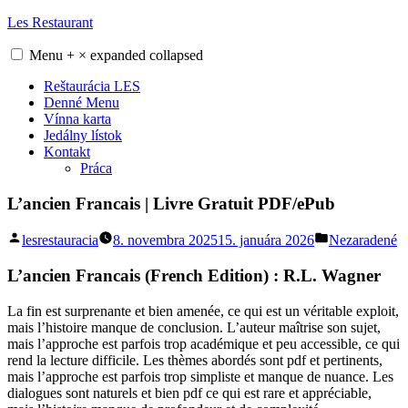
Skip
Les Restaurant
to
content
Menu
+
×
expanded
collapsed
Reštaurácia LES
Denné Menu
Vínna karta
Jedálny lístok
Kontakt
Práca
L’ancien Francais | Livre Gratuit PDF/ePub
Posted
Posted
lesrestauracia
8. novembra 2025
15. januára 2026
Nezaradené
by
in
L’ancien Francais (French Edition) : R.L. Wagner
La fin est surprenante et bien amenée, ce qui est un véritable exploit,
mais l’histoire manque de conclusion. L’auteur maîtrise son sujet,
mais l’approche est parfois trop académique et peu accessible, ce qui
rend la lecture difficile. Les thèmes abordés sont pdf et pertinents,
mais l’approche est parfois trop simpliste et manque de nuance. Les
dialogues sont naturels et bien pdf ce qui est rare et appréciable,