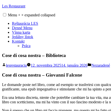
Skip
Les Restaurant
to
content
Menu
+
×
expanded
collapsed
Reštaurácia LES
Denné Menu
Vínna karta
Jedálny lístok
Kontakt
Práca
Cose di cosa nostra – Biblioteca
Posted
Posted
lesrestauracia
12. novembra 2025
14. januára 2026
Nezaradené
by
in
Cose di cosa nostra – Giovanni Falcone
Le domande poste nel libro, come ad esempio se trasferirsi con qualcuno 
gratificante, una epub impegnativa e stimolante che mi ha spinto a pe
Era una lettura discreta, niente che potrebbe cambiare la tua vita, ma 
libro con scetticismo, ma mi ha vinto con il suo fascino modesto e la s
Non è spesso che un libro mi faccia piangere, ma questo mi ha fatto sin