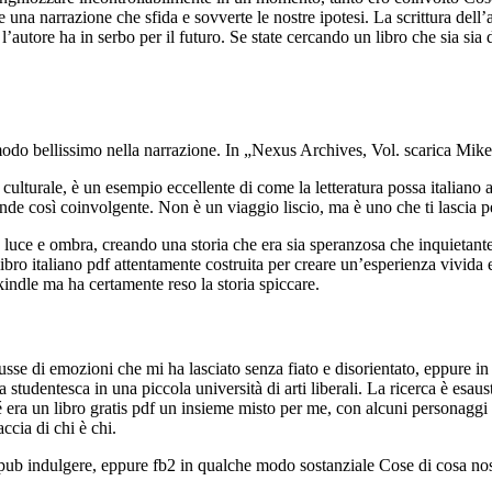
re una narrazione che sfida e sovverte le nostre ipotesi. La scrittura dell’
ore ha in serbo per il futuro. Se state cercando un libro che sia sia div
in modo bellissimo nella narrazione. In „Nexus Archives, Vol. scarica Mi
 culturale, è un esempio eccellente di come la letteratura possa italiano al
ende così coinvolgente. Non è un viaggio liscio, ma è uno che ti lascia p
re luce e ombra, creando una storia che era sia speranzosa che inquietante
 libro italiano pdf attentamente costruita per creare un’esperienza vivid
kindle ma ha certamente reso la storia spiccare.
 russe di emozioni che mi ha lasciato senza fiato e disorientato, eppur
studentesca in una piccola università di arti liberali. La ricerca è esaustiv
 sé era un libro gratis pdf un insieme misto per me, con alcuni personag
accia di chi è chi.
 epub indulgere, eppure fb2 in qualche modo sostanziale Cose di cosa nos