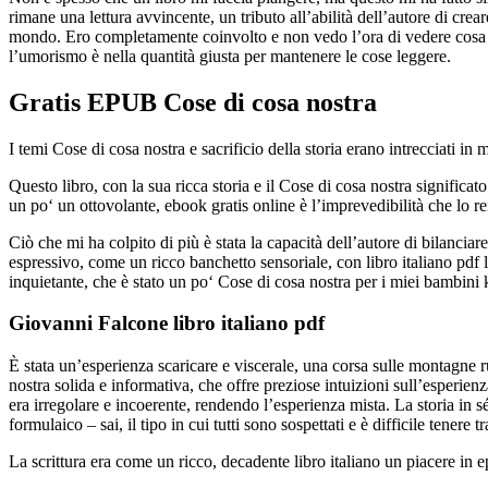
rimane una lettura avvincente, un tributo all’abilità dell’autore di crea
mondo. Ero completamente coinvolto e non vedo l’ora di vedere cosa l’aut
l’umorismo è nella quantità giusta per mantenere le cose leggere.
Gratis EPUB Cose di cosa nostra
I temi Cose di cosa nostra e sacrificio della storia erano intrecciati 
Questo libro, con la sua ricca storia e il Cose di cosa nostra significato
un po‘ un ottovolante, ebook gratis online è l’imprevedibilità che lo r
Ciò che mi ha colpito di più è stata la capacità dell’autore di bilancia
espressivo, come un ricco banchetto sensoriale, con libro italiano pdf
inquietante, che è stato un po‘ Cose di cosa nostra per i miei bambini 
Giovanni Falcone libro italiano pdf
È stata un’esperienza scaricare e viscerale, una corsa sulle montagne
nostra solida e informativa, che offre preziose intuizioni sull’esperienza 
era irregolare e incoerente, rendendo l’esperienza mista. La storia in
formulaico – sai, il tipo in cui tutti sono sospettati e è difficile tenere tr
La scrittura era come un ricco, decadente libro italiano un piacere in