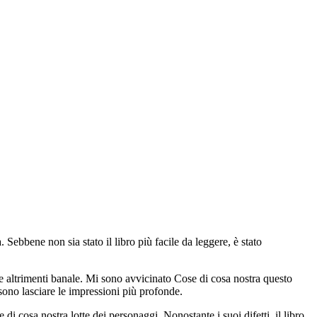
Sebbene non sia stato il libro più facile da leggere, è stato
ne altrimenti banale. Mi sono avvicinato Cose di cosa nostra questo
ssono lasciare le impressioni più profonde.
 cosa nostra lotte dei personaggi. Nonostante i suoi difetti, il libro