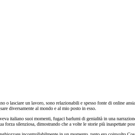
o lasciare un lavoro, sono relazionabili e spesso fonte di online ansia. 
nsare diversamente al mondo e al mio posto in esso.
aveva italiano suoi momenti, fugaci barlumi di genialità in una narrazio
ua forza silenziosa, dimostrando che a volte le storie più inaspettate po
ghiozzare incontrollabilmente in un momento, tanto ero coinvolto Cose di