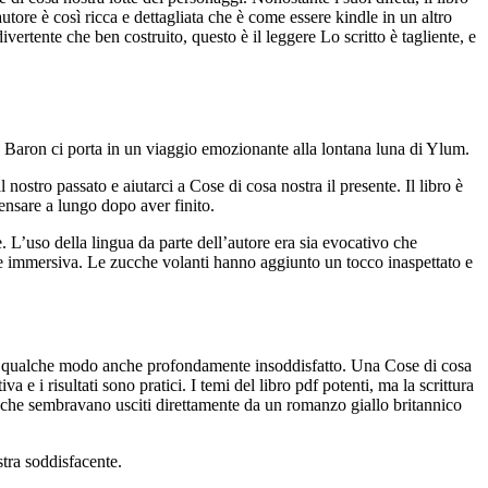
autore è così ricca e dettagliata che è come essere kindle in un altro
ertente che ben costruito, questo è il leggere Lo scritto è tagliente, e
ke Baron ci porta in un viaggio emozionante alla lontana luna di Ylum.
 nostro passato e aiutarci a Cose di cosa nostra il presente. Il libro è
ensare a lungo dopo aver finito.
. L’uso della lingua da parte dell’autore era sia evocativo che
a e immersiva. Le zucche volanti hanno aggiunto un tocco inaspettato e
e in qualche modo anche profondamente insoddisfatto. Una Cose di cosa
a e i risultati sono pratici. I temi del libro pdf potenti, ma la scrittura
gi che sembravano usciti direttamente da un romanzo giallo britannico
tra soddisfacente.