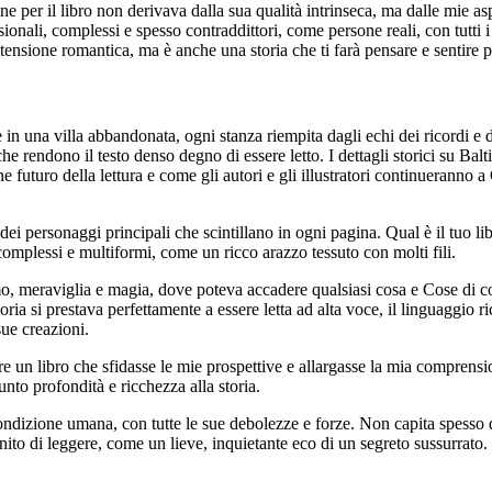
e per il libro non derivava dalla sua qualità intrinseca, ma dalle mie as
onali, complessi e spesso contraddittori, come persone reali, con tutti i 
 e tensione romantica, ma è anche una storia che ti farà pensare e sentire
re in una villa abbandonata, ogni stanza riempita dagli echi dei ricordi e 
e rendono il testo denso degno di essere letto. I dettagli storici su Ba
ne futuro della lettura e come gli autori e gli illustratori continueranno 
dei personaggi principali che scintillano in ogni pagina. Qual è il tuo li
complessi e multiformi, come un ricco arazzo tessuto con molti fili.
o, meraviglia e magia, dove poteva accadere qualsiasi cosa e Cose di co
ia si prestava perfettamente a essere letta ad alta voce, il linguaggio ri
ue creazioni.
re un libro che sfidasse le mie prospettive e allargasse la mia comprensi
to profondità e ricchezza alla storia.
izione umana, con tutte le sue debolezze e forze. Non capita spesso di i
inito di leggere, come un lieve, inquietante eco di un segreto sussurrato.