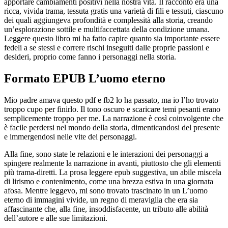
apportare cambiamenti positivi nella nostra vita. Il racconto era una
ricca, vivida trama, tessuta gratis una varietà di fili e tessuti, ciascuno
dei quali aggiungeva profondità e complessità alla storia, creando
un’esplorazione sottile e multifaccettata della condizione umana.
Leggere questo libro mi ha fatto capire quanto sia importante essere
fedeli a se stessi e correre rischi inseguiti dalle proprie passioni e
desideri, proprio come fanno i personaggi nella storia.
Formato EPUB L’uomo eterno
Mio padre amava questo pdf e fb2 lo ha passato, ma io l’ho trovato
troppo cupo per finirlo. Il tono oscuro e scaricare temi pesanti erano
semplicemente troppo per me. La narrazione è così coinvolgente che
è facile perdersi nel mondo della storia, dimenticandosi del presente
e immergendosi nelle vite dei personaggi.
Alla fine, sono state le relazioni e le interazioni dei personaggi a
spingere realmente la narrazione in avanti, piuttosto che gli elementi
più trama-diretti. La prosa leggere epub suggestiva, un abile miscela
di lirismo e contenimento, come una brezza estiva in una giornata
afosa. Mentre leggevo, mi sono trovato trascinato in un L’uomo
eterno di immagini vivide, un regno di meraviglia che era sia
affascinante che, alla fine, insoddisfacente, un tributo alle abilità
dell’autore e alle sue limitazioni.