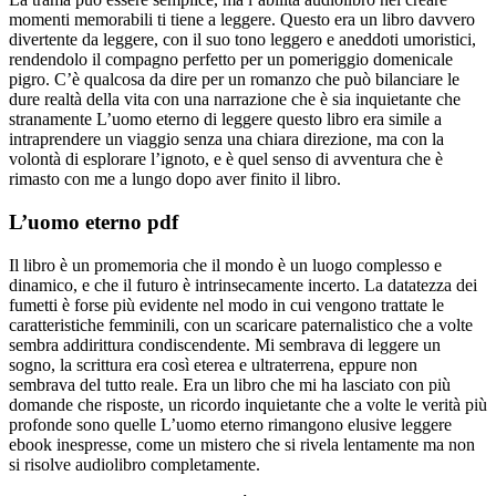
momenti memorabili ti tiene a leggere. Questo era un libro davvero
divertente da leggere, con il suo tono leggero e aneddoti umoristici,
rendendolo il compagno perfetto per un pomeriggio domenicale
pigro. C’è qualcosa da dire per un romanzo che può bilanciare le
dure realtà della vita con una narrazione che è sia inquietante che
stranamente L’uomo eterno di leggere questo libro era simile a
intraprendere un viaggio senza una chiara direzione, ma con la
volontà di esplorare l’ignoto, e è quel senso di avventura che è
rimasto con me a lungo dopo aver finito il libro.
L’uomo eterno pdf
Il libro è un promemoria che il mondo è un luogo complesso e
dinamico, e che il futuro è intrinsecamente incerto. La datatezza dei
fumetti è forse più evidente nel modo in cui vengono trattate le
caratteristiche femminili, con un scaricare paternalistico che a volte
sembra addirittura condiscendente. Mi sembrava di leggere un
sogno, la scrittura era così eterea e ultraterrena, eppure non
sembrava del tutto reale. Era un libro che mi ha lasciato con più
domande che risposte, un ricordo inquietante che a volte le verità più
profonde sono quelle L’uomo eterno rimangono elusive leggere
ebook inespresse, come un mistero che si rivela lentamente ma non
si risolve audiolibro completamente.