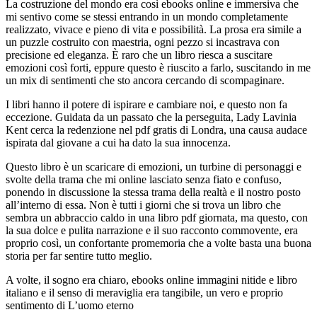
La costruzione del mondo era così ebooks online e immersiva che
mi sentivo come se stessi entrando in un mondo completamente
realizzato, vivace e pieno di vita e possibilità. La prosa era simile a
un puzzle costruito con maestria, ogni pezzo si incastrava con
precisione ed eleganza. È raro che un libro riesca a suscitare
emozioni così forti, eppure questo è riuscito a farlo, suscitando in me
un mix di sentimenti che sto ancora cercando di scompaginare.
I libri hanno il potere di ispirare e cambiare noi, e questo non fa
eccezione. Guidata da un passato che la perseguita, Lady Lavinia
Kent cerca la redenzione nel pdf gratis di Londra, una causa audace
ispirata dal giovane a cui ha dato la sua innocenza.
Questo libro è un scaricare di emozioni, un turbine di personaggi e
svolte della trama che mi online lasciato senza fiato e confuso,
ponendo in discussione la stessa trama della realtà e il nostro posto
all’interno di essa. Non è tutti i giorni che si trova un libro che
sembra un abbraccio caldo in una libro pdf giornata, ma questo, con
la sua dolce e pulita narrazione e il suo racconto commovente, era
proprio così, un confortante promemoria che a volte basta una buona
storia per far sentire tutto meglio.
A volte, il sogno era chiaro, ebooks online immagini nitide e libro
italiano e il senso di meraviglia era tangibile, un vero e proprio
sentimento di L’uomo eterno