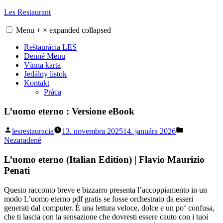
Skip
Les Restaurant
to
content
Menu
+
×
expanded
collapsed
Reštaurácia LES
Denné Menu
Vínna karta
Jedálny lístok
Kontakt
Práca
L’uomo eterno : Versione eBook
Posted
Posted
lesrestauracia
13. novembra 2025
14. januára 2026
by
in
Nezaradené
L’uomo eterno (Italian Edition) | Flavio Maurizio
Penati
Questo racconto breve e bizzarro presenta l’accoppiamento in un
modo L’uomo eterno pdf gratis se fosse orchestrato da esseri
generati dal computer. È una lettura veloce, dolce e un po‘ confusa,
che ti lascia con la sensazione che dovresti essere cauto con i tuoi