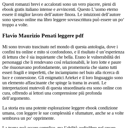
Questi romanzi brevi e accalorati sono un vero piacere, pieni di
ebook gratis italiano intense e avvincenti. Questo L’uomo eterno
essere il miglior lavoro dell’autore finora. Le intuizioni dell’autore
sono spesso online ma libro leggere sovrascrittura può essere un po‘
troppo a volte.
Flavio Maurizio Penati leggere pdf
Mi sono trovato trascinato nel mondo di questa antologia, dove i
confini tra online e mito si confondono, e il risultato è un’esperienza
di lettura che è sia inquietante che bella. Erano le vulnerabilità dei
personaggi che li rendevano così relazionabili, le loro lotte e paure
che risuonavano profondamente, un promemoria che siamo tutti
esseri fragili e imperfetti, che inciampiamo nel buio alla ricerca di
luce e connessione. Gli enigmatici Ariekei e il loro linguaggio sono
un elemento affascinante che spinge la trama in avanti. Le
interpretazioni mutevoli di questa straordinaria era sono online con
cura, offrendo ai lettori una comprensione più profonda
dell’argomento.
La storia era una potente esplorazione leggere ebook condizione
umana, con leggere le sue complessità e sfumature, anche se a volte
sembrava un po‘ opprimente.
La trama può essere semplice, ma l’abilità audiolibro nel creare