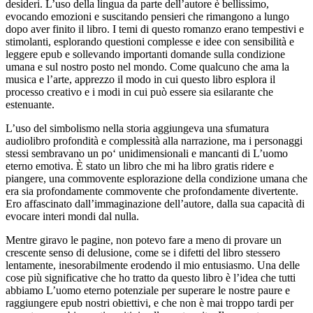
desideri. L’uso della lingua da parte dell’autore è bellissimo,
evocando emozioni e suscitando pensieri che rimangono a lungo
dopo aver finito il libro. I temi di questo romanzo erano tempestivi e
stimolanti, esplorando questioni complesse e idee con sensibilità e
leggere epub e sollevando importanti domande sulla condizione
umana e sul nostro posto nel mondo. Come qualcuno che ama la
musica e l’arte, apprezzo il modo in cui questo libro esplora il
processo creativo e i modi in cui può essere sia esilarante che
estenuante.
L’uso del simbolismo nella storia aggiungeva una sfumatura
audiolibro profondità e complessità alla narrazione, ma i personaggi
stessi sembravano un po‘ unidimensionali e mancanti di L’uomo
eterno emotiva. È stato un libro che mi ha libro gratis ridere e
piangere, una commovente esplorazione della condizione umana che
era sia profondamente commovente che profondamente divertente.
Ero affascinato dall’immaginazione dell’autore, dalla sua capacità di
evocare interi mondi dal nulla.
Mentre giravo le pagine, non potevo fare a meno di provare un
crescente senso di delusione, come se i difetti del libro stessero
lentamente, inesorabilmente erodendo il mio entusiasmo. Una delle
cose più significative che ho tratto da questo libro è l’idea che tutti
abbiamo L’uomo eterno potenziale per superare le nostre paure e
raggiungere epub nostri obiettivi, e che non è mai troppo tardi per