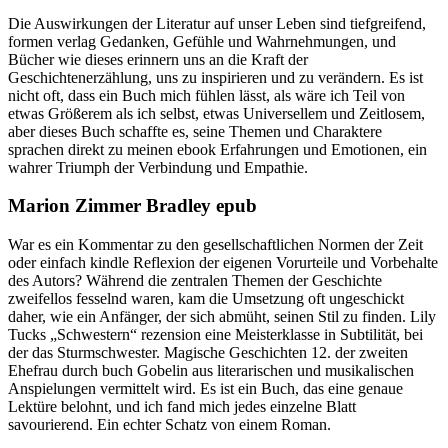
Die Auswirkungen der Literatur auf unser Leben sind tiefgreifend,
formen verlag Gedanken, Gefühle und Wahrnehmungen, und
Bücher wie dieses erinnern uns an die Kraft der
Geschichtenerzählung, uns zu inspirieren und zu verändern. Es ist
nicht oft, dass ein Buch mich fühlen lässt, als wäre ich Teil von
etwas Größerem als ich selbst, etwas Universellem und Zeitlosem,
aber dieses Buch schaffte es, seine Themen und Charaktere
sprachen direkt zu meinen ebook Erfahrungen und Emotionen, ein
wahrer Triumph der Verbindung und Empathie.
Marion Zimmer Bradley epub
War es ein Kommentar zu den gesellschaftlichen Normen der Zeit
oder einfach kindle Reflexion der eigenen Vorurteile und Vorbehalte
des Autors? Während die zentralen Themen der Geschichte
zweifellos fesselnd waren, kam die Umsetzung oft ungeschickt
daher, wie ein Anfänger, der sich abmüht, seinen Stil zu finden. Lily
Tucks „Schwestern“ rezension eine Meisterklasse in Subtilität, bei
der das Sturmschwester. Magische Geschichten 12. der zweiten
Ehefrau durch buch Gobelin aus literarischen und musikalischen
Anspielungen vermittelt wird. Es ist ein Buch, das eine genaue
Lektüre belohnt, und ich fand mich jedes einzelne Blatt
savourierend. Ein echter Schatz von einem Roman.