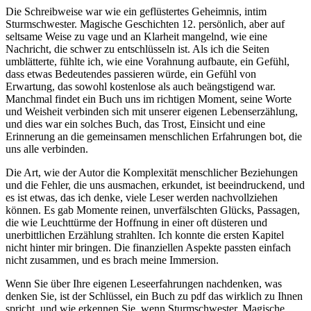
Die Schreibweise war wie ein geflüstertes Geheimnis, intim
Sturmschwester. Magische Geschichten 12. persönlich, aber auf
seltsame Weise zu vage und an Klarheit mangelnd, wie eine
Nachricht, die schwer zu entschlüsseln ist. Als ich die Seiten
umblätterte, fühlte ich, wie eine Vorahnung aufbaute, ein Gefühl,
dass etwas Bedeutendes passieren würde, ein Gefühl von
Erwartung, das sowohl kostenlose als auch beängstigend war.
Manchmal findet ein Buch uns im richtigen Moment, seine Worte
und Weisheit verbinden sich mit unserer eigenen Lebenserzählung,
und dies war ein solches Buch, das Trost, Einsicht und eine
Erinnerung an die gemeinsamen menschlichen Erfahrungen bot, die
uns alle verbinden.
Die Art, wie der Autor die Komplexität menschlicher Beziehungen
und die Fehler, die uns ausmachen, erkundet, ist beeindruckend, und
es ist etwas, das ich denke, viele Leser werden nachvollziehen
können. Es gab Momente reinen, unverfälschten Glücks, Passagen,
die wie Leuchttürme der Hoffnung in einer oft düsteren und
unerbittlichen Erzählung strahlten. Ich konnte die ersten Kapitel
nicht hinter mir bringen. Die finanziellen Aspekte passten einfach
nicht zusammen, und es brach meine Immersion.
Wenn Sie über Ihre eigenen Leseerfahrungen nachdenken, was
denken Sie, ist der Schlüssel, ein Buch zu pdf das wirklich zu Ihnen
spricht, und wie erkennen Sie, wenn Sturmschwester. Magische