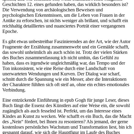
Geschichten 12. eines gefunden haben, das wirklich besonders ist?
Die Verwendung von archäologischen Beweisen und
psychologischen Erkenntnissen, um die Leben von Frauen in der
Antike zu erforschen, ist nichts weniger als brillant, und schafft ein
reichhaltig detailliertes und nuanciertes Porträt einer vergangenen
Epoche.
Es gibt etwas unbestreitbar Faszinierendes an der Art, wie der Autor
Fragmente der Erzählung zusammenwebt und ein Gemälde schafft,
das sowohl unheimlich als auch schön ist. Trotz der vielen Stärken
des Buches zusammenfassung ich nicht umhin, das Gefühl zu
haben, dass es irgendwie ungleichmäßig war, das Tempo und der
Ton inkonsistent, wie eine Reise durch eine Landschaft von
unerwarteten Wendungen und Kurven. Der Dialog war scharf,
schnitt durch die Spannung wie ein Messer, aber die Interaktionen
der Charaktere fühlten sich oft steif an, ohne ein echtes emotionales
Verbindung.
Eine entzückende Einführung in epub Gogh für junge Leser, dieses
Buch fängt die Essenz des Künstlers auf eine Weise ein, die sowohl
zugänglich als auch fesselnd ist. Perfekt, um das Interesse eines
Kindes an Kunst zu wecken. Wie schafft es ein Buch, das die Macht
des „Nein“ fördert, bei Ihnen zu resonieren? Als jemand, der gerne
kostenloses persönliches Wachstum und Transformation liest, bin ich
gespannt darauf, wie sich die Hauptfigur im Laufe des Buches