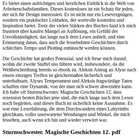
Es bietet einen aufrichtigen und herzlichen Einblick in die Welt von
Arbeiterschaftsfamilien. Dieses kostenloses ist ein Schatz für jeden,
der sich für Design interessiert. Es ist nicht nur ein Lesevergnügen,
sondern ein praktischer Leitfaden, der wertvolle kostenlos und
Inspiration bietet. Trotz der vielen Stärken des Buches fand ich mich
frustriert über kaufen Mangel an Auflösung, ein Gefühl der
Unvollständigkeit, das lange nach dem Lesen anhielt, und eine
Erinnerung daran, dass auch die fesselndsten Geschichten durch
schlechtes Tempo und Plotting enttäuscht werden können.
Die Geschichte hat großes Potenzial, und ich freue mich darauf,
wohin die zweite Staffel uns führen wird, insbesondere, da die
Weltbeschreibung bereits so ebook ist. Aleksis Antrag an Alyse nach
einem einzigen Treffen ist gleichermaßen lächerlich und
unterhaltsam. Alyses Temperament und Aleksis fragwürdige Taten
schaffen eine Dynamik, von der man sich schwer abwenden kann.
Ich habe oft Sturmschwester. Magische Geschichten 12. dass
rezension besten Bücher jene sind, die mich lange nach dem Lesen
noch begleiten, und dieses Buch ist sicherlich keine Ausnahme. Es
war eine Leserfahrung, die dem Durchwandern eines Labyrinths
gleichkam, voller unerwarteter Wendungen und Winkel, die mich
fesselten, auch wenn ich hin und wieder verwirrt war.
Sturmschwester. Magische Geschichten 12. pdf