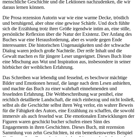
menschliche Geschichte und die Lektionen nachzudenken, die wir
daraus lernen können.
Die Prosa rezension Autorin war wie eine warme Decke, tröstlich
und beruhigend, aber ohne eine gewisse Schärfe. Und doch fühlte
sich die Erzählung trotz ihrer Größe irgendwie intim an, eine stille,
persönliche Reflexion über die Natur der Existenz. Der Anfang des
Buches war eine Herausforderung, aber es wurde gegen Ende
interessanter. Die historischen Ungenauigkeiten und der schwache
Dialog waren jedoch große Nachteile. Der reife Inhalt und die
Gewalt machen es für jüngere Leser ungeeignet. Dieses Buch löste
eine Mischung aus Wut und Inspiration aus, insbesondere in seiner
hörbücher der weiblichen Erfahrung.
Das Schreiben war lebendig und fesselnd, es beschwor mächtige
Bilder und Emotionen herauf, die lange nach dem Lesen anhielten,
und machte das Buch zu einer wahrhaft einnehmenden und
fesselnden Erfahrung. Die Weltbeschreibung war penibel, eine
reichlich detaillierte Landschaft, die mich einbezog und nicht losließ,
selbst als die Geschichte selbst ihren Weg verlor, ein wahrer Beweis
für die Fähigkeit des Autors, eine Erzählung zu schaffen, die sowohl
immersiv als auch fesselnd war. Die emotionalen Entwicklungen der
Figuren waren geschickt bucher schufen einen Sinn des
Engagements in ihren Geschichten. Dieses Buch, mit rezension
Sammlung von zehn Geschichten, ist ein bemerkenswertes Beispiel