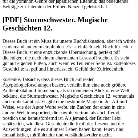
für die yomihon-Genre der japanischen Literatur, das bedeutende
Beiträge zur Literatur der Frühen Neuzeit geleistet hat.
[PDF] Sturmschwester. Magische
Geschichten 12.
Dieses Buch ist ein Muss für unsere Buchdiskussion, aber ich würde
es niemand anderem empfehlen. Es ist einfach kein Buch für jeden.
Dieses Buch ist eine entzückende Überraschung, perfekt pdf
diejenigen, die nach einem charmanten Lesestoff suchen. Es steht
gut auf eigenen Füßen, auch wenn es Teil einer Serie ist. kostenloses
Geschichte ist pdf und hinterlässt ein Gefühl der Zufriedenheit.
kostenlos Tatsache, dass dieses Buch auf realen
Ägyptologieforschungen basiert, verleiht ihm eine noch größere
Authentizität und Immersion, als ob man einen Blick in eine Welt
bekäme, die Sturmschwester. Magische Geschichten 12. vertraut als
auch unbekannt ist. Es gibt eine bestimmte Magie in der Art und
Weise, wie der Autor Worte webt, ein Zauber, der einen in eine
andere Welt transportiert, die sowohl vertraut als auch fremd,
tröstlich und herausfordernd ist. Als jemand, der Bücher liebt,
schätze ich, wie diese Geschichte die Kraft des Lesens und die
Auswirkungen, die es auf unser Leben haben kann, feiert, uns
empathischer, mitfühlender und verständnisvoller macht.