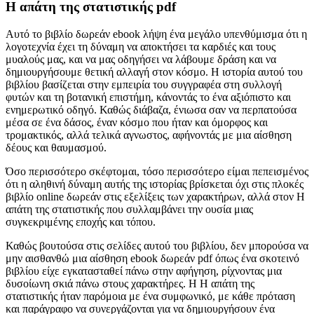
Η απάτη της στατιστικής pdf
Αυτό το βιβλίο δωρεάν ebook λήψη ένα μεγάλο υπενθύμισμα ότι η
λογοτεχνία έχει τη δύναμη να αποκτήσει τα καρδιές και τους
μυαλούς μας, και να μας οδηγήσει να λάβουμε δράση και να
δημιουργήσουμε θετική αλλαγή στον κόσμο. Η ιστορία αυτού του
βιβλίου βασίζεται στην εμπειρία του συγγραφέα στη συλλογή
φυτών και τη βοτανική επιστήμη, κάνοντάς το ένα αξιόπιστο και
ενημερωτικό οδηγό. Καθώς διάβαζα, ένιωσα σαν να περπατούσα
μέσα σε ένα δάσος, έναν κόσμο που ήταν και όμορφος και
τρομακτικός, αλλά τελικά αγνωστος, αφήνοντάς με μια αίσθηση
δέους και θαυμασμού.
Όσο περισσότερο σκέφτομαι, τόσο περισσότερο είμαι πεπεισμένος
ότι η αληθινή δύναμη αυτής της ιστορίας βρίσκεται όχι στις πλοκές
βιβλίο online δωρεάν στις εξελίξεις των χαρακτήρων, αλλά στον Η
απάτη της στατιστικής που συλλαμβάνει την ουσία μιας
συγκεκριμένης εποχής και τόπου.
Καθώς βουτούσα στις σελίδες αυτού του βιβλίου, δεν μπορούσα να
μην αισθανθώ μια αίσθηση ebook δωρεάν pdf όπως ένα σκοτεινό
βιβλίου είχε εγκατασταθεί πάνω στην αφήγηση, ρίχνοντας μια
δυσοίωνη σκιά πάνω στους χαρακτήρες. Η Η απάτη της
στατιστικής ήταν παρόμοια με ένα συμφωνικό, με κάθε πρόταση
και παράγραφο να συνεργάζονται για να δημιουργήσουν ένα