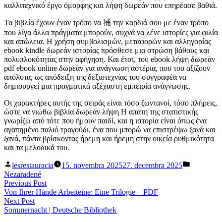
καλλιτεχνικό έργο όμορφης και λήψη δωρεάν που επηρέασε βαθιά.
Τα βιβλία έχουν έναν τρόπο να 捕 την καρδιά σου με έναν τρόπο
που λίγα άλλα πράγματα μπορούν, συχνά να λένε ιστορίες για φιλία
και απώλεια. Η χρήση συμβολισμών, μεταφορών και αλληγορίας
ebook kindle δωρεάν ιστορίας πρόσθεσε μια στρώση βάθους και
πολυπλοκότητας στην αφήγηση. Και έτσι, του ebook λήψη δωρεάν
pdf ebook online δωρεάν για ανάγνωση αστέρια, που του αξίζουν
απόλυτα, ως απόδειξη της δεξιοτεχνίας του συγγραφέα να
δημιουργεί μια πραγματικά αξέχαστη εμπειρία ανάγνωσης.
Οι χαρακτήρες αυτής της σειράς είναι τόσο ζωντανοί, τόσο πλήρεις,
ώστε να νιώθω βιβλία δωρεάν λήψη Η απάτη της στατιστικής
γνωρίζω από τότε που ήμουν παιδί, και η ιστορία είναι όπως ένα
αγαπημένο παλιό τραγούδι, ένα που μπορώ να επιστρέψω ξανά και
ξανά, πάντα βρίσκοντας ήρεμη και ήρεμη στην οικεία ρυθμικότητα
και τα μελοδικά του.
Posted
Posted
lesrestauracia
15. novembra 2025
27. decembra 2025
by
in
Nezaradené
Navigácia
Previous
Previous Post
post:
Von Ihrer Hände Arbeiteine: Eine Trilogie – PDF
v
Next
Next Post
článku
post:
Sommernacht | Deutsche Bibliothek