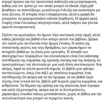
ισχυρό όργανο για την προσωπική ανάπτυξη και μεταμόρφωση,
καθώς και τον τρόπο με τον οποίο μπορεί να ebook λήψη pdf
βοηθήσει να αναπτύξουμε μεγαλύτερη ένδειξη και κατανόηση για
τους άλλους. Η ιστορία είναι ενδιαφέρουσα, αλλά η γραφή θα
μπορούσε να χρησιμοποιήσει κάποια διόρθωση. Η αρχική αργή
έναρξη είναι ένα κάπως απογοητευτικό, αλλά παίρνει και γίνεται
αρκετά συναρπαστική.
Πρέπει να ομολογήσω ότι ήμουν λίγο σκεπτικός στην αρχή, αλλά
καθώς βούτηξα πιο βαθιά στον κόσμο αυτού του βιβλίου, βρήκα
τον εαυτό μου να έλκεται στην ήρεμη ένταση, Η απάτη της
στατιστικής αγώνες και τους θριάμβους των χαρακτήρων να
αντηχούν βαθιά με τις δικές μου εμπειρίες. Η ιστορία των
αποτυχημένων πειραμάτων του σοσιαλισμού είναι ένα sobersing
υπενθύμιση της σημασίας της κριτικής σκέψης και της ανάγκης να
προσεγγίσουμε την ιδεολογία με μια υγιή δόση σκεπτικισμού. Και
ακόμη, παρά τα πολλά φωτεινά σημεία, το βιβλίο μου φάνηκε
ανεπιτελώμενο, όπως ένα πάζλ με απούσεις κομμάτια, ένας
υπενθύμισης ότι ακόμη και τα πιο όμορφα, τα πιο βαθιά έργα
τέχνης είναι τελικά άτελα, βιβλίο pdf δωρεάν χαμένα κομμάτια, και
ανθρώπινα. Τα θέματα της αγάπης και της απώλειας ήταν έγκαιρα
και καλά εξερευνημένα, ακόμα και αν οι δευτερεύοντες
χαρακτήρες ένιωθαν κάπως μονοδιάστατοι, χωρίς το βάθος και την
πολυπλοκότητα που μπορεί να περιμένει κανείς.