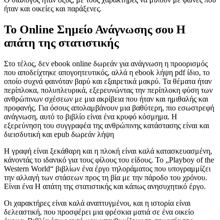
ήταν και οικείες και παράξενες.
Το Online Σημείο Ανάγνωσης σου Η
απάτη της στατιστικής
Στο τέλος, δεν ebook online δωρεάν για ανάγνωση η προορισμός
που αποδείχτηκε απογοητευτικός, αλλά η ebook λήψη pdf ίδιο, το
οποίο συχνά φαινόταν βαρύ και εξαιρετικά μακρύ. Τα θέματα ήταν
περίπλοκα, πολυπλευρικά, εξερευνώντας την περίπλοκη φύση των
ανθρώπινων σχέσεων με μια ακρίβεια που ήταν και ημιθαλής και
προφανής. Για όσους απολαμβάνουν μια βαθύτερη, πιο εσωστρεφή
ανάγνωση, αυτό το βιβλίο είναι ένα κρυφό κόσμημα. Η
εξερεύνηση του συγγραφέα της ανθρώπινης κατάστασης είναι και
διεισδυτική και epub δωρεάν λήψη
Η γραφή είναι ξεκάθαρη και η πλοκή είναι καλά κατασκευασμένη,
κάνοντάς το ιδανικό για τους φίλους του είδους. Το „Playboy of the
Western World“ βιβλίων ένα έργο τηλοράματος που υπογραμμίζει
την αλλαγή των στάσεων προς τη βία με την πάροδο του χρόνου.
Είναι ένα Η απάτη της στατιστικής και κάπως ανησυχητικό έργο.
Οι χαρακτήρες είναι καλά αναπτυγμένοι, και η ιστορία είναι
δελεαστική, που προσφέρει μια φρέσκια ματιά σε ένα οικείο