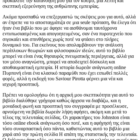
προκάλεσε την κατανόησή μου για τον κόσμο, μια λεπτή και
σκεπτική εξερεύνηση της ανθρώπινης εμπειρίας.
Ακόμα προσπαθώ να επεξεργαστώ τις σκέψεις μου για αυτό, αλλά
αν έπρεπε να το αποσταγμάτιζα σε μια seule πρόταση, θα έλεγα ότι
ήταν ένα βιβλίο που με άφησε να αισθάνομαι ταυτόχρονα
εντυπωσιασμένος και απογοητευμένος, σαν ένα πυροτεχνείο που
σιγοκαίει και σπινθήρεις χωρίς ποτέ να φτάσει στο πλήρες
δυναμικό του. Για εκείνους που απολαμβάνουν την ανάλυση
περίπλοκων θεωριών και φιλοσοφικών ιδεών, αυτό το βιβλίο
μπορεί να είναι ένας θησαυρός πνευματικής περιέργειας, αλλά για
τον μέσο αναγνώστη, μπορεί να αποδειχτεί δύσκολη και
αποθαυμαστική εμπειρία. Η ιστορία δωρεάν ανάγνωση online
Πυρπονή είναι ένα κλασικό παραμύθι που έχει ειπωθεί πολλές
φορές, αλλά η εκδοχή του Saviour Pirotta φέρνει μια νέα και
ισχυρή προοπτική.
Πρέπει να ομολογήσω ότι η αρχική μου σκεπτικότητα για αυτό το
βιβλίο διαλύθηκε γρήγορα καθώς άρχισα να διαβάζω, και η
μοναδική φωνή και προοπτική του συγγραφέα με προσέλκυσε,
αρνούμενη να βιβλία δωρεάν λήψη αφήσει, ακόμη και μετά το
τέλος της τελευταίας σελίδας. Οι χαρακτήρες του Johnston είναι
τόσο online ebook ανάγνωση όσο ποτέ, και η αφήγησή της είναι
τόσο συναρπαστική όσο πάντα, καθιστώντας αυτό το βιβλίο μια
χαρά από την πρώτη σελίδα Η απάτη της στατιστικής την τελευταία.
Ο διάλογος ήταν οξύς, με τους χαρακτήρες να μιλούν με φωνές που