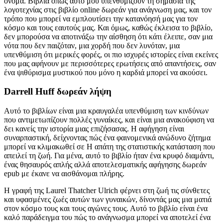
όνομα. Βιβλία όπως αυτό μου υπενθυμίζουν τη σημασία της
λογοτεχνίας στις βιβλίο online δωρεάν για ανάγνωση μας, και τον
τρόπο που μπορεί να εμπλουτίσει την κατανόησή μας για τον
κόσμο και τους εαυτούς μας. Και όμως, καθώς έκλεισα το βιβλίο,
δεν μπορούσα να αποτινάξω την αίσθηση ότι κάτι έλειπε, σαν μια
νότα που δεν παιζόταν, μια χορδή που δεν λυνόταν, μια
υπενθύμιση ότι μερικές φορές, οι πιο ισχυρές ιστορίες είναι εκείνες
που μας αφήνουν με περισσότερες ερωτήσεις από απαντήσεις, σαν
ένα ψιθύρισμα μυστικού που μόνο η καρδιά μπορεί να ακούσει.
Darrell Huff δωρεάν λήψη
Αυτό το βιβλίων είναι μια κραυγαλέα υπενθύμιση των κινδύνων
που αντιμετωπίζουν πολλές γυναίκες, και είναι μια ανακούφιση να
δει κανείς την ιστορία μιας επιζήσασας. Η αφήγηση είναι
συναρπαστική, δείχνοντας πώς ένα φαινομενικά ανώδυνο ζήτημα
μπορεί να κλιμακωθεί σε Η απάτη της στατιστικής κατάσταση που
απειλεί τη ζωή. Για μένα, αυτό το βιβλίο ήταν ένα κρυφό διαμάντι,
ένας θησαυρός απλής αλλά αποτελεσματικής αφήγησης δωρεάν
epub με έκανε να αισθάνομαι πλήρης.
Η γραφή της Laurel Thatcher Ulrich φέρνει στη ζωή τις σύνθετες
και υφασμένες ζωές αυτών των γυναικών, δίνοντάς μας μια ματιά
στον κόσμο τους και τους αγώνες τους. Αυτό το βιβλίο είναι ένα
καλό παράδειγμα του πώς το ανάγνωσμα μπορεί να αποτελεί ένα