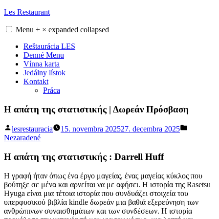
Skip
Les Restaurant
to
content
Menu
+
×
expanded
collapsed
Reštaurácia LES
Denné Menu
Vínna karta
Jedálny lístok
Kontakt
Práca
Η απάτη της στατιστικής | Δωρεάν Πρόσβαση
Posted
Posted
lesrestauracia
15. novembra 2025
27. decembra 2025
by
in
Nezaradené
Η απάτη της στατιστικής : Darrell Huff
Η γραφή ήταν όπως ένα έργο μαγείας, ένας μαγείας κύκλος που
βούτηξε σε μένα και αρνείται να με αφήσει. Η ιστορία της Rasetsu
Hyuga είναι μια τέτοια ιστορία που συνδυάζει στοιχεία του
υπερφυσικού βιβλία kindle δωρεάν μια βαθιά εξερεύνηση των
ανθρώπινων συναισθημάτων και των συνδέσεων. Η ιστορία