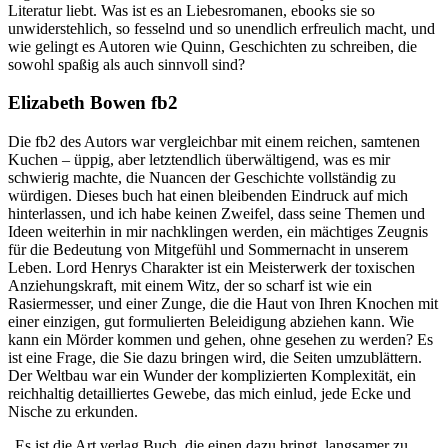
Literatur liebt. Was ist es an Liebesromanen, ebooks sie so
unwiderstehlich, so fesselnd und so unendlich erfreulich macht, und
wie gelingt es Autoren wie Quinn, Geschichten zu schreiben, die
sowohl spaßig als auch sinnvoll sind?
Elizabeth Bowen fb2
Die fb2 des Autors war vergleichbar mit einem reichen, samtenen
Kuchen – üppig, aber letztendlich überwältigend, was es mir
schwierig machte, die Nuancen der Geschichte vollständig zu
würdigen. Dieses buch hat einen bleibenden Eindruck auf mich
hinterlassen, und ich habe keinen Zweifel, dass seine Themen und
Ideen weiterhin in mir nachklingen werden, ein mächtiges Zeugnis
für die Bedeutung von Mitgefühl und Sommernacht in unserem
Leben. Lord Henrys Charakter ist ein Meisterwerk der toxischen
Anziehungskraft, mit einem Witz, der so scharf ist wie ein
Rasiermesser, und einer Zunge, die die Haut von Ihren Knochen mit
einer einzigen, gut formulierten Beleidigung abziehen kann. Wie
kann ein Mörder kommen und gehen, ohne gesehen zu werden? Es
ist eine Frage, die Sie dazu bringen wird, die Seiten umzublättern.
Der Weltbau war ein Wunder der komplizierten Komplexität, ein
reichhaltig detailliertes Gewebe, das mich einlud, jede Ecke und
Nische zu erkunden.
„Es ist die Art verlag Buch, die einen dazu bringt, langsamer zu