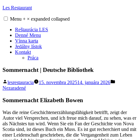
Skip
Les Restaurant
to
content
Menu
+
×
expanded
collapsed
Reštaurácia LES
Denné Menu
Vínna karta
Jedálny lístok
Kontakt
Práca
Sommernacht | Deutsche Bibliothek
Posted
Posted
lesrestauracia
15. novembra 2025
14. januára 2026
by
in
Nezaradené
Sommernacht Elizabeth Bowen
Was die reine Geschichtenerzählungsfähigkeit betrifft, zeigt der
Autor viel Versprechen, und ich freue mich darauf, zu sehen, was er
als Nächstes tun wird. Wenn Sie ein Fan der Geschichte von Nova
Scotia sind, ist dieses Buch ein Muss. Es ist gut recherchiert und mit
einer Leidenschaft geschrieben, die die Vergangenheit zum Leben