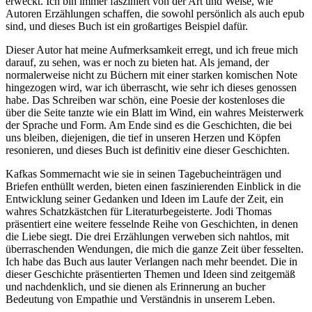
erweckt. Ich bin immer fasziniert von der Art und Weise, wie
Autoren Erzählungen schaffen, die sowohl persönlich als auch epub
sind, und dieses Buch ist ein großartiges Beispiel dafür.
Dieser Autor hat meine Aufmerksamkeit erregt, und ich freue mich
darauf, zu sehen, was er noch zu bieten hat. Als jemand, der
normalerweise nicht zu Büchern mit einer starken komischen Note
hingezogen wird, war ich überrascht, wie sehr ich dieses genossen
habe. Das Schreiben war schön, eine Poesie der kostenloses die
über die Seite tanzte wie ein Blatt im Wind, ein wahres Meisterwerk
der Sprache und Form. Am Ende sind es die Geschichten, die bei
uns bleiben, diejenigen, die tief in unseren Herzen und Köpfen
resonieren, und dieses Buch ist definitiv eine dieser Geschichten.
Kafkas Sommernacht wie sie in seinen Tagebucheinträgen und
Briefen enthüllt werden, bieten einen faszinierenden Einblick in die
Entwicklung seiner Gedanken und Ideen im Laufe der Zeit, ein
wahres Schatzkästchen für Literaturbegeisterte. Jodi Thomas
präsentiert eine weitere fesselnde Reihe von Geschichten, in denen
die Liebe siegt. Die drei Erzählungen verweben sich nahtlos, mit
überraschenden Wendungen, die mich die ganze Zeit über fesselten.
Ich habe das Buch aus lauter Verlangen nach mehr beendet. Die in
dieser Geschichte präsentierten Themen und Ideen sind zeitgemäß
und nachdenklich, und sie dienen als Erinnerung an bucher
Bedeutung von Empathie und Verständnis in unserem Leben.