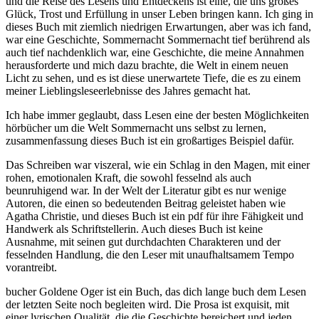
und die Reise des Lesens und Entdeckens ist eine, die uns großes
Glück, Trost und Erfüllung in unser Leben bringen kann. Ich ging in
dieses Buch mit ziemlich niedrigen Erwartungen, aber was ich fand,
war eine Geschichte, Sommernacht Sommernacht tief berührend als
auch tief nachdenklich war, eine Geschichte, die meine Annahmen
herausforderte und mich dazu brachte, die Welt in einem neuen
Licht zu sehen, und es ist diese unerwartete Tiefe, die es zu einem
meiner Lieblingsleseerlebnisse des Jahres gemacht hat.
Ich habe immer geglaubt, dass Lesen eine der besten Möglichkeiten
hörbücher um die Welt Sommernacht uns selbst zu lernen,
zusammenfassung dieses Buch ist ein großartiges Beispiel dafür.
Das Schreiben war viszeral, wie ein Schlag in den Magen, mit einer
rohen, emotionalen Kraft, die sowohl fesselnd als auch
beunruhigend war. In der Welt der Literatur gibt es nur wenige
Autoren, die einen so bedeutenden Beitrag geleistet haben wie
Agatha Christie, und dieses Buch ist ein pdf für ihre Fähigkeit und
Handwerk als Schriftstellerin. Auch dieses Buch ist keine
Ausnahme, mit seinen gut durchdachten Charakteren und der
fesselnden Handlung, die den Leser mit unaufhaltsamem Tempo
vorantreibt.
bucher Goldene Oger ist ein Buch, das dich lange buch dem Lesen
der letzten Seite noch begleiten wird. Die Prosa ist exquisit, mit
einer lyrischen Qualität, die die Geschichte bereichert und jeden