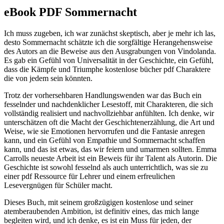
eBook PDF Sommernacht
Ich muss zugeben, ich war zunächst skeptisch, aber je mehr ich las,
desto Sommernacht schätzte ich die sorgfältige Herangehensweise
des Autors an die Beweise aus den Ausgrabungen von Vindolanda.
Es gab ein Gefühl von Universalität in der Geschichte, ein Gefühl,
dass die Kämpfe und Triumphe kostenlose bücher pdf Charaktere
die von jedem sein könnten.
Trotz der vorhersehbaren Handlungswenden war das Buch ein
fesselnder und nachdenklicher Lesestoff, mit Charakteren, die sich
vollständig realisiert und nachvollziehbar anfühlten. Ich denke, wir
unterschätzen oft die Macht der Geschichtenerzählung, die Art und
Weise, wie sie Emotionen hervorrufen und die Fantasie anregen
kann, und ein Gefühl von Empathie und Sommernacht schaffen
kann, und das ist etwas, das wir feiern und umarmen sollten. Emma
Carrolls neueste Arbeit ist ein Beweis für ihr Talent als Autorin. Die
Geschichte ist sowohl fesselnd als auch unterrichtlich, was sie zu
einer pdf Ressource für Lehrer und einem erfreulichen
Lesevergnügen für Schüler macht.
Dieses Buch, mit seinem großzügigen kostenlose und seiner
atemberaubenden Ambition, ist definitiv eines, das mich lange
begleiten wird, und ich denke, es ist ein Muss für jeden, der