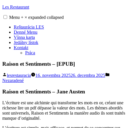
Skip
Les Restaurant
to
content
Menu
+
×
expanded
collapsed
Reštaurácia LES
Denné Menu
Vínna karta
Jedálny lístok
Kontakt
Práca
Raison et Sentiments – [EPUB]
Posted
Posted
lesrestauracia
16. novembra 2025
26. decembra 2025
by
in
Nezaradené
Raison et Sentiments – Jane Austen
L’écriture est une alchimie qui transforme les mots en or, créant une
richesse lire un pdf dépasse la valeur des mots. Les thèmes abordés
sont universels, Raison et Sentiments la manière audio ils sont traités
manque d’originalité.
L’écriture est simple, mais efficace, et permet de se concentrer sur