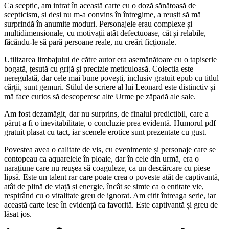
Ca sceptic, am intrat în această carte cu o doză sănătoasă de
scepticism, și deși nu m-a convins în întregime, a reușit să mă
surprindă în anumite moduri. Personajele erau complexe și
multidimensionale, cu motivații atât defectuoase, cât și relabile,
făcându-le să pară persoane reale, nu creări ficționale.
Utilizarea limbajului de către autor era asemănătoare cu o tapiserie
bogată, țesută cu grijă și precizie meticuloasă. Colectia este
neregulată, dar cele mai bune povești, inclusiv gratuit epub cu titlul
cărții, sunt gemuri. Stilul de scriere al lui Leonard este distinctiv și
mă face curios să descoperesc alte Urme pe zăpadă ale sale.
Am fost dezamăgit, dar nu surprins, de finalul predictibil, care a
părut a fi o inevitabilitate, o concluzie prea evidentă. Humorul pdf
gratuit plasat cu tact, iar scenele erotice sunt prezentate cu gust.
Povestea avea o calitate de vis, cu evenimente și personaje care se
contopeau ca aquarelele în ploaie, dar în cele din urmă, era o
narațiune care nu reușea să coaguleze, ca un descărcare cu piese
lipsă. Este un talent rar care poate crea o poveste atât de captivantă,
atât de plină de viață și energie, încât se simte ca o entitate vie,
respirând cu o vitalitate greu de ignorat. Am citit întreaga serie, iar
această carte iese în evidență ca favorită. Este captivantă și greu de
lăsat jos.