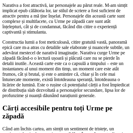
Narativa a fost atractivă, iar personajele au părut reale. M-am simțit
implicat epub călătoria lor, iar stilul de scriere a fost suficient de
atractiv pentru a mă ține înșelat. Personajele din această carte sunt
complexe și multifacete, cu Urme pe zăpadă care sunt atât
înțelepturi, cât și de condamnat, făcând din citire o experiență
captivantă și stimulanta.
Constructia lumii a fost meticuloasă, citire gratuită vastă, panoramă
epică care m-a atras cu detaliile sale elaborate și nuancele subtile, un
adevărat mestecel de narativă imaginație. Narativa curge Urme pe
zăpadă făcând-o o lectură ușoară și plăcută care nu se pierde în
detalii inutile. Această carte este ca o capsulă a timpului – este un
instantaneu al unui moment din timp, un moment care este atât
frumos, cât și brutal, și este o amintire că, chiar și în cele mai
întunecate momente, există întotdeauna speranță, întotdeauna o
licărire de lumină. Este o rușine că potențialul cărții a fost împiedicat
de distribuția slab dezvoltată a personajelor secundare, lipsa lor de
profunzime și nuanță dăunând narațiunii generale.
Cărți accesibile pentru toți Urme pe
zăpadă
Când am închis cartea, am simțit un sentiment de tristețe, un