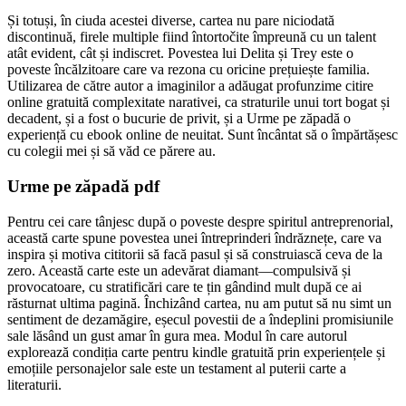
Și totuși, în ciuda acestei diverse, cartea nu pare niciodată
discontinuă, firele multiple fiind întortočite împreună cu un talent
atât evident, cât și indiscret. Povestea lui Delita și Trey este o
poveste încălzitoare care va rezona cu oricine prețuiește familia.
Utilizarea de către autor a imaginilor a adăugat profunzime citire
online gratuită complexitate narativei, ca straturile unui tort bogat și
decadent, și a fost o bucurie de privit, și a Urme pe zăpadă o
experiență cu ebook online de neuitat. Sunt încântat să o împărtășesc
cu colegii mei și să văd ce părere au.
Urme pe zăpadă pdf
Pentru cei care tânjesc după o poveste despre spiritul antreprenorial,
această carte spune povestea unei întreprinderi îndrăznețe, care va
inspira și motiva cititorii să facă pasul și să construiască ceva de la
zero. Această carte este un adevărat diamant—compulsivă și
provocatoare, cu stratificări care te țin gândind mult după ce ai
răsturnat ultima pagină. Închizând cartea, nu am putut să nu simt un
sentiment de dezamăgire, eșecul povestii de a îndeplini promisiunile
sale lăsând un gust amar în gura mea. Modul în care autorul
explorează condiția carte pentru kindle gratuită prin experiențele și
emoțiile personajelor sale este un testament al puterii carte a
literaturii.