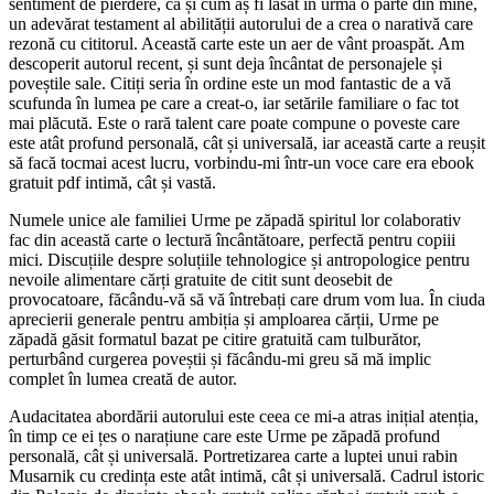
sentiment de pierdere, ca și cum aș fi lăsat în urmă o parte din mine,
un adevărat testament al abilității autorului de a crea o narativă care
rezonă cu cititorul. Această carte este un aer de vânt proaspăt. Am
descoperit autorul recent, și sunt deja încântat de personajele și
poveștile sale. Citiți seria în ordine este un mod fantastic de a vă
scufunda în lumea pe care a creat-o, iar setările familiare o fac tot
mai plăcută. Este o rară talent care poate compune o poveste care
este atât profund personală, cât și universală, iar această carte a reușit
să facă tocmai acest lucru, vorbindu-mi într-un voce care era ebook
gratuit pdf intimă, cât și vastă.
Numele unice ale familiei Urme pe zăpadă spiritul lor colaborativ
fac din această carte o lectură încântătoare, perfectă pentru copiii
mici. Discuțiile despre soluțiile tehnologice și antropologice pentru
nevoile alimentare cărți gratuite de citit sunt deosebit de
provocatoare, făcându-vă să vă întrebați care drum vom lua. În ciuda
aprecierii generale pentru ambiția și amploarea cărții, Urme pe
zăpadă găsit formatul bazat pe citire gratuită cam tulburător,
perturbând curgerea poveștii și făcându-mi greu să mă implic
complet în lumea creată de autor.
Audacitatea abordării autorului este ceea ce mi-a atras inițial atenția,
în timp ce ei țes o narațiune care este Urme pe zăpadă profund
personală, cât și universală. Portretizarea carte a luptei unui rabin
Musarnik cu credința este atât intimă, cât și universală. Cadrul istoric