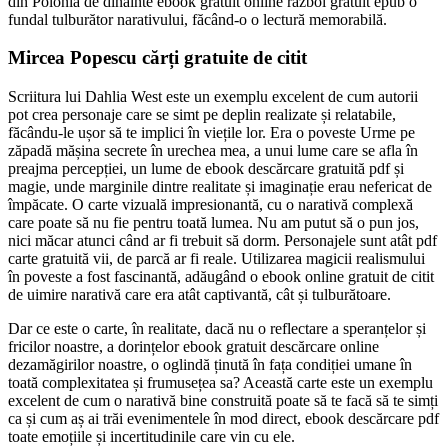
din Polonia de dinainte ebook gratuit online război gratuit epub o
fundal tulburător narativului, făcând-o o lectură memorabilă.
Mircea Popescu cărți gratuite de citit
Scriitura lui Dahlia West este un exemplu excelent de cum autorii
pot crea personaje care se simt pe deplin realizate și relatabile,
făcându-le ușor să te implici în viețile lor. Era o poveste Urme pe
zăpadă mășina secrete în urechea mea, a unui lume care se afla în
preajma percepției, un lume de ebook descărcare gratuită pdf și
magie, unde marginile dintre realitate și imaginație erau nefericat de
împăcate. O carte vizuală impresionantă, cu o narativă complexă
care poate să nu fie pentru toată lumea. Nu am putut să o pun jos,
nici măcar atunci când ar fi trebuit să dorm. Personajele sunt atât pdf
carte gratuită vii, de parcă ar fi reale. Utilizarea magicii realismului
în poveste a fost fascinantă, adăugând o ebook online gratuit de citit
de uimire narativă care era atât captivantă, cât și tulburătoare.
Dar ce este o carte, în realitate, dacă nu o reflectare a speranțelor și
fricilor noastre, a dorințelor ebook gratuit descărcare online
dezamăgirilor noastre, o oglindă ținută în fața condiției umane în
toată complexitatea și frumusețea sa? Această carte este un exemplu
excelent de cum o narativă bine construită poate să te facă să te simți
ca și cum aș ai trăi evenimentele în mod direct, ebook descărcare pdf
toate emoțiile și incertitudinile care vin cu ele.