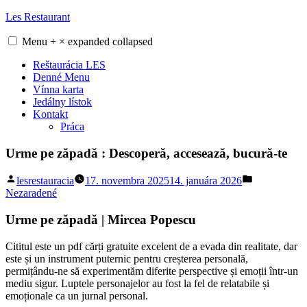
Skip
Les Restaurant
to
content
Menu
+
×
expanded
collapsed
Reštaurácia LES
Denné Menu
Vínna karta
Jedálny lístok
Kontakt
Práca
Urme pe zăpadă : Descoperă, accesează, bucură-te
Posted
Posted
lesrestauracia
17. novembra 2025
14. januára 2026
by
in
Nezaradené
Urme pe zăpadă | Mircea Popescu
Cititul este un pdf cărți gratuite excelent de a evada din realitate, dar
este și un instrument puternic pentru creșterea personală,
permițându-ne să experimentăm diferite perspective și emoții într-un
mediu sigur. Luptele personajelor au fost la fel de relatabile și
emoționale ca un jurnal personal.