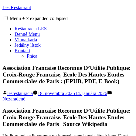
Skip
Les Restaurant
to
content
Menu
+
×
expanded
collapsed
Reštaurácia LES
Denné Menu
Vínna karta
Jedálny lístok
Kontakt
Práca
Association Francaise Reconnue D’Utilite Publique:
Croix-Rouge Francaise, Ecole Des Hautes Etudes
Commerciales de Paris : (EPUB, PDF, E-Book)
Posted
Posted
lesrestauracia
18. novembra 2025
14. januára 2026
by
in
Nezaradené
Association Francaise Reconnue D’Utilite Publique:
Croix-Rouge Francaise, Ecole Des Hautes Etudes
Commerciales de Paris | Source Wikipedia
Un livre qui se lit comme un journal, sans jamais être à jour. C’est