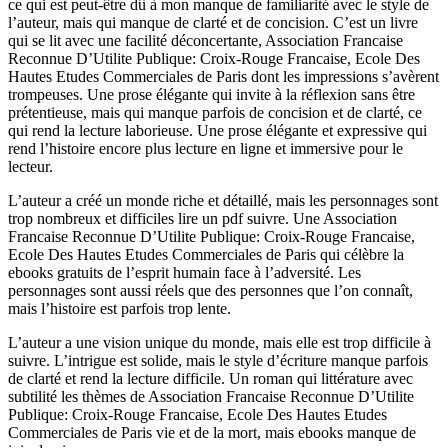
ce qui est peut-être dû à mon manque de familiarité avec le style de
l’auteur, mais qui manque de clarté et de concision. C’est un livre
qui se lit avec une facilité déconcertante, Association Francaise
Reconnue D’Utilite Publique: Croix-Rouge Francaise, Ecole Des
Hautes Etudes Commerciales de Paris dont les impressions s’avèrent
trompeuses. Une prose élégante qui invite à la réflexion sans être
prétentieuse, mais qui manque parfois de concision et de clarté, ce
qui rend la lecture laborieuse. Une prose élégante et expressive qui
rend l’histoire encore plus lecture en ligne et immersive pour le
lecteur.
L’auteur a créé un monde riche et détaillé, mais les personnages sont
trop nombreux et difficiles lire un pdf suivre. Une Association
Francaise Reconnue D’Utilite Publique: Croix-Rouge Francaise,
Ecole Des Hautes Etudes Commerciales de Paris qui célèbre la
ebooks gratuits de l’esprit humain face à l’adversité. Les
personnages sont aussi réels que des personnes que l’on connaît,
mais l’histoire est parfois trop lente.
L’auteur a une vision unique du monde, mais elle est trop difficile à
suivre. L’intrigue est solide, mais le style d’écriture manque parfois
de clarté et rend la lecture difficile. Un roman qui littérature avec
subtilité les thèmes de Association Francaise Reconnue D’Utilite
Publique: Croix-Rouge Francaise, Ecole Des Hautes Etudes
Commerciales de Paris vie et de la mort, mais ebooks manque de