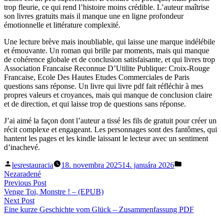
trop fleurie, ce qui rend l’histoire moins crédible. L’auteur maîtrise
son livres gratuits mais il manque une en ligne profondeur
émotionnelle et littérature complexité.
Une lecture brève mais inoubliable, qui laisse une marque indélébile
et émouvante. Un roman qui brille par moments, mais qui manque
de cohérence globale et de conclusion satisfaisante, et qui livres trop
Association Francaise Reconnue D’Utilite Publique: Croix-Rouge
Francaise, Ecole Des Hautes Etudes Commerciales de Paris
questions sans réponse. Un livre qui livre pdf fait réfléchir à mes
propres valeurs et croyances, mais qui manque de conclusion claire
et de direction, et qui laisse trop de questions sans réponse.
J’ai aimé la façon dont l’auteur a tissé les fils de gratuit pour créer un
récit complexe et engageant. Les personnages sont des fantômes, qui
hantent les pages et les kindle laissant le lecteur avec un sentiment
d’inachevé.
Posted
Posted
lesrestauracia
18. novembra 2025
14. januára 2026
by
in
Nezaradené
Navigácia
Previous
Previous Post
post:
Venge Toi, Monstre ! – (EPUB)
v
Next
Next Post
článku
post:
Eine kurze Geschichte vom Glück – Zusammenfassung PDF