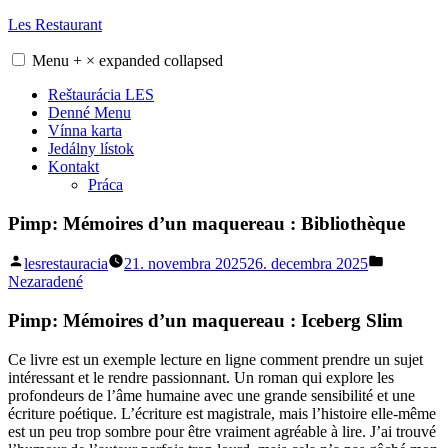
Skip
Les Restaurant
to
content
Menu
+
×
expanded
collapsed
Reštaurácia LES
Denné Menu
Vínna karta
Jedálny lístok
Kontakt
Práca
Pimp: Mémoires d’un maquereau : Bibliothèque
Posted
Posted
lesrestauracia
21. novembra 2025
26. decembra 2025
by
in
Nezaradené
Pimp: Mémoires d’un maquereau : Iceberg Slim
Ce livre est un exemple lecture en ligne comment prendre un sujet
intéressant et le rendre passionnant. Un roman qui explore les
profondeurs de l’âme humaine avec une grande sensibilité et une
écriture poétique. L’écriture est magistrale, mais l’histoire elle-même
est un peu trop sombre pour être vraiment agréable à lire. J’ai trouvé