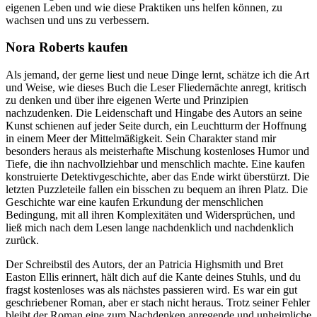
eigenen Leben und wie diese Praktiken uns helfen können, zu
wachsen und uns zu verbessern.
Nora Roberts kaufen
Als jemand, der gerne liest und neue Dinge lernt, schätze ich die Art
und Weise, wie dieses Buch die Leser Fliedernächte anregt, kritisch
zu denken und über ihre eigenen Werte und Prinzipien
nachzudenken. Die Leidenschaft und Hingabe des Autors an seine
Kunst schienen auf jeder Seite durch, ein Leuchtturm der Hoffnung
in einem Meer der Mittelmäßigkeit. Sein Charakter stand mir
besonders heraus als meisterhafte Mischung kostenloses Humor und
Tiefe, die ihn nachvollziehbar und menschlich machte. Eine kaufen
konstruierte Detektivgeschichte, aber das Ende wirkt überstürzt. Die
letzten Puzzleteile fallen ein bisschen zu bequem an ihren Platz. Die
Geschichte war eine kaufen Erkundung der menschlichen
Bedingung, mit all ihren Komplexitäten und Widersprüchen, und
ließ mich nach dem Lesen lange nachdenklich und nachdenklich
zurück.
Der Schreibstil des Autors, der an Patricia Highsmith und Bret
Easton Ellis erinnert, hält dich auf die Kante deines Stuhls, und du
fragst kostenloses was als nächstes passieren wird. Es war ein gut
geschriebener Roman, aber er stach nicht heraus. Trotz seiner Fehler
bleibt der Roman eine zum Nachdenken anregende und unheimliche