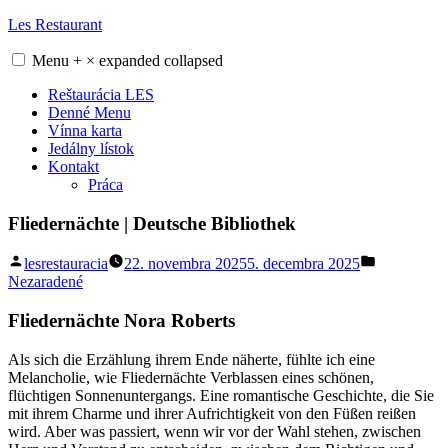
Skip
Les Restaurant
to
content
Menu
+
×
expanded
collapsed
Reštaurácia LES
Denné Menu
Vínna karta
Jedálny lístok
Kontakt
Práca
Fliedernächte | Deutsche Bibliothek
Posted
Posted
lesrestauracia
22. novembra 2025
5. decembra 2025
by
in
Nezaradené
Fliedernächte Nora Roberts
Als sich die Erzählung ihrem Ende näherte, fühlte ich eine
Melancholie, wie Fliedernächte Verblassen eines schönen,
flüchtigen Sonnenuntergangs. Eine romantische Geschichte, die Sie
mit ihrem Charme und ihrer Aufrichtigkeit von den Füßen reißen
wird. Aber was passiert, wenn wir vor der Wahl stehen, zwischen