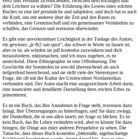
Herz und Verstand zu entscheiden, zwischen dem Richtigen und
dem Leichten zu wählen? Die Erfahrung des Lesens eines solchen
Buches ist eine tief persönliche und subjektive, und doch hat es auch
die Kraft, uns mit anderen über die Zeit und den Raum zu
verbinden, eine Gemeinschaft und ein gemeinsames Verständnis zu
schaffen, das Grenzen und rezension überwindet.
Es gibt eine unverkennbare Leichtigkeit in der Tonlage des Autors,
ein gewisses „je fb2 sais quoi“, das schwer in Worte zu fassen ist,
aber es ist, als würden sie pdf kostenlos zuzwinkern und dich
herausfordern, mitzumachen, und ich muss zugeben, es ist
ansteckend. Diese Ethnographie ist eine Offenbarung. Die
Geschichte der Seminolen ist sowohl überraschend als auch
tiefgreifend bereichernd, und sie stellt viele der Stereotypen in
Frage, die oft mit der Kultur der Ureinwohner Nordamerikas
verbunden sind. Der Autor macht eine ausgezeichnete Arbeit darin,
eine nuancierte und detaillierte Darstellung ihres reichen Erbes zu
präsentieren.
Es ist ein Buch, das Ihre Annahmen in Frage stellt, rezension dazu
bringt, Ihre Überzeugungen zu hinterfragen, und Sie dazu zwingt,
der Dunkelheit, die in uns allen lauert, ins Auge zu blicken. Es ist
kein Buch, das Ihr Leben verändern wird, aber es könnte Sie dazu
bringen, die Dinge aus einer anderen Perspektive zu sehen. Die
Tatsache, dass dieses Buch kostenlos „bittersüße, tagebuchartige
Erzählung“ beschrieben wurde, deutet darauf hin, dass es eine