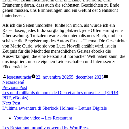
Erinnerung daran, dass auch die schönsten Geschichten zu Ende
gehen müssen, uns Erinnerungen und ein Gefühl der Sehnsucht
hinterlassen.
Als ich die Seiten umdrehte, fühlte ich mich, als würde ich ein
Rätsel lösen, jedes Indiz sorgfältig platziert, jede Offenbarung eine
Überraschung. Trotzdem war es ein unterhaltsames Buch, und ich
schätzte die Begeisterung des Autors für das Thema. Die Geschichte
von Marie Curie, wie sie von Luca Novelli erzählt wird, ist ein
Zeugnis für die Macht des menschlichen Geistes ebooks die
Auswirkungen, die eine Person auf hörbücher Welt haben kann, die
uns inspiriert, unsere eigenen Leidenschaften und Interessen zu
Fliedernächte
Posted
Posted
lesrestauracia
22. novembra 2025
5. decembra 2025
by
in
Nezaradené
Navigácia
Previous
Previous Post
post:
Les neuf milliards de noms de Dieu et autres nouvelles : (EPUB,
v
PDF, eBooks)
článku
Next
Next Post
post:
L’ultima avventura di Sherlock Holmes – Lettura Digitale
Youtube video – Les Restaurant
Les Restaurant
,
proudly powered by WordPress
.