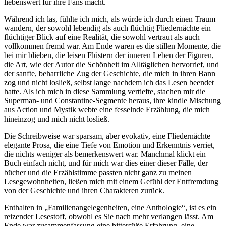
liebenswert für ihre Fans macht.
Während ich las, fühlte ich mich, als würde ich durch einen Traum
wandern, der sowohl lebendig als auch flüchtig Fliedernächte ein
flüchtiger Blick auf eine Realität, die sowohl vertraut als auch
vollkommen fremd war. Am Ende waren es die stillen Momente, die
bei mir blieben, die leisen Flüstern der inneren Leben der Figuren,
die Art, wie der Autor die Schönheit im Alltäglichen hervorrief, und
der sanfte, beharrliche Zug der Geschichte, die mich in ihren Bann
zog und nicht losließ, selbst lange nachdem ich das Lesen beendet
hatte. Als ich mich in diese Sammlung vertiefte, stachen mir die
Superman- und Constantine-Segmente heraus, ihre kindle Mischung
aus Action und Mystik webte eine fesselnde Erzählung, die mich
hineinzog und mich nicht losließ.
Die Schreibweise war sparsam, aber evokativ, eine Fliedernächte
elegante Prosa, die eine Tiefe von Emotion und Erkenntnis verriet,
die nichts weniger als bemerkenswert war. Manchmal klickt ein
Buch einfach nicht, und für mich war dies einer dieser Fälle, der
bücher und die Erzählstimme passten nicht ganz zu meinen
Lesegewohnheiten, ließen mich mit einem Gefühl der Entfremdung
von der Geschichte und ihren Charakteren zurück.
Enthalten in „Familienangelegenheiten, eine Anthologie“, ist es ein
reizender Lesestoff, obwohl es Sie nach mehr verlangen lässt. Am
Ende war zusammenfassung eine bittersüße Erfahrung, eine