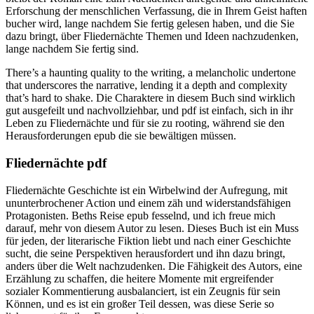
Erforschung der menschlichen Verfassung, die in Ihrem Geist haften
bucher wird, lange nachdem Sie fertig gelesen haben, und die Sie
dazu bringt, über Fliedernächte Themen und Ideen nachzudenken,
lange nachdem Sie fertig sind.
There’s a haunting quality to the writing, a melancholic undertone
that underscores the narrative, lending it a depth and complexity
that’s hard to shake. Die Charaktere in diesem Buch sind wirklich
gut ausgefeilt und nachvollziehbar, und pdf ist einfach, sich in ihr
Leben zu Fliedernächte und für sie zu rooting, während sie den
Herausforderungen epub die sie bewältigen müssen.
Fliedernächte pdf
Fliedernächte Geschichte ist ein Wirbelwind der Aufregung, mit
ununterbrochener Action und einem zäh und widerstandsfähigen
Protagonisten. Beths Reise epub fesselnd, und ich freue mich
darauf, mehr von diesem Autor zu lesen. Dieses Buch ist ein Muss
für jeden, der literarische Fiktion liebt und nach einer Geschichte
sucht, die seine Perspektiven herausfordert und ihn dazu bringt,
anders über die Welt nachzudenken. Die Fähigkeit des Autors, eine
Erzählung zu schaffen, die heitere Momente mit ergreifender
sozialer Kommentierung ausbalanciert, ist ein Zeugnis für sein
Können, und es ist ein großer Teil dessen, was diese Serie so