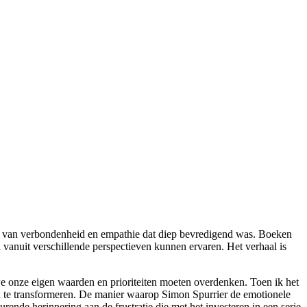
oel van verbondenheid en empathie dat diep bevredigend was. Boeken
vanuit verschillende perspectieven kunnen ervaren. Het verhaal is
we onze eigen waarden en prioriteiten moeten overdenken. Toen ik het
 en te transformeren. De manier waarop Simon Spurrier de emotionele
ende herinnering aan de frustratie die met het investeren in een serie