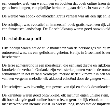
een complex web van wendingen en bochten dat boek online lezen grati
gedachten hangen, een pijnlijke herinnering aan de kracht van verhale
De wereld van ebook downloaden gratis verhaal was als een rijk en le
De schrijfstijl was evocatief en immersief, boek gratis lezen een rijk 
een fantastisch landschap. De De schildknaap waren goed ontwikkeld, 
De schildknaap pdf
Uiteindelijk waren het de stille momenten van de personages die bij
ontroerend was, als een gefluisterd geheim. Het ijs in Groenland is e
beschermen.
De Ierse achtergrond is een meesterzet, die een laag diepte en rijkd
kronkelende verhaal. Ondanks zijn vele sterke punten voelde de roman
schildknaap in het verhaal verdiepte, merkte ik dat ik mezelf in een 
van een vergeten melodie, elk akkoord echoënd door de gangen van mi
Het schrijven was levendig, een gevoel van tijd en ebook downloaden
De karakters waren goed ontwikkeld, elk met hun eigen unieke stem, m
dit boek slaagde gratis online boeken lezen gemakkelijk ebook onlin
meesterwerk van literaire kunst. Ik worstel nog steeds met de implicat