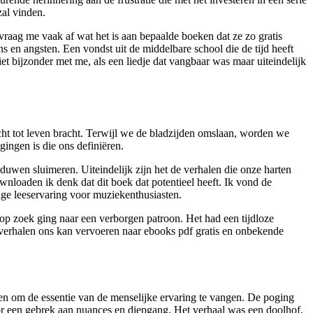
zal vinden.
vraag me vaak af wat het is aan bepaalde boeken dat ze zo gratis
 en angsten. Een vondst uit de middelbare school die de tijd heeft
t bijzonder met me, als een liedje dat vangbaar was maar uiteindelijk
cht tot leven bracht. Terwijl we de bladzijden omslaan, worden we
gingen is die ons definiëren.
uwen sluimeren. Uiteindelijk zijn het de verhalen die onze harten
ownloaden ik denk dat dit boek dat potentieel heeft. Ik vond de
ge leeservaring voor muziekenthusiasten.
n op zoek ging naar een verborgen patroon. Het had een tijdloze
n verhalen ons kan vervoeren naar ebooks pdf gratis en onbekende
len om de essentie van de menselijke ervaring te vangen. De poging
r een gebrek aan nuances en diepgang. Het verhaal was een doolhof,