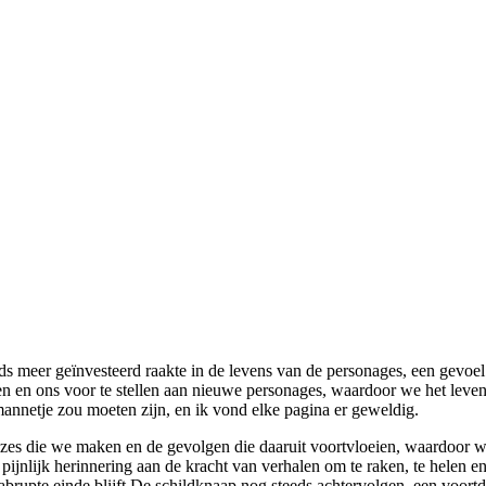
teeds meer geïnvesteerd raakte in de levens van de personages, een gev
n en ons voor te stellen aan nieuwe personages, waardoor we het leven 
mannetje zou moeten zijn, en ik vond elke pagina er geweldig.
euzes die we maken en de gevolgen die daaruit voortvloeien, waardoor 
 pijnlijk herinnering aan de kracht van verhalen om te raken, te helen
brupte einde blijft De schildknaap nog steeds achtervolgen, een voortdur