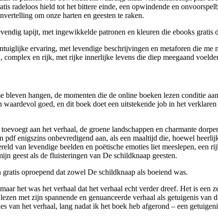
s radeloos hield tot het bittere einde, een opwindende en onvoorspelb
nvertelling om onze harten en geesten te raken.
vendig tapijt, met ingewikkelde patronen en kleuren die ebooks gratis 
zintuiglijke ervaring, met levendige beschrijvingen en metaforen die me n
complex en rijk, met rijke innerlijke levens die diep meegaand voelde
 me bleven hangen, de momenten die de online boeken lezen conditie a
en waardevol goed, en dit boek doet een uitstekende job in het verklar
om toevoegt aan het verhaal, de groene landschappen en charmante dorpe
 pdf enigszins onbevredigend aan, als een maaltijd die, hoewel heerlijk
wereld van levendige beelden en poëtische emoties liet meeslepen, een r
jn geest als de fluisteringen van De schildknaap geesten.
 gratis oproepend dat zowel De schildknaap als boeiend was.
aar het was het verhaal dat het verhaal echt verder dreef. Het is een 
e lezen met zijn spannende en genuanceerde verhaal als getuigenis va
ies van het verhaal, lang nadat ik het boek heb afgerond – een getuigeni