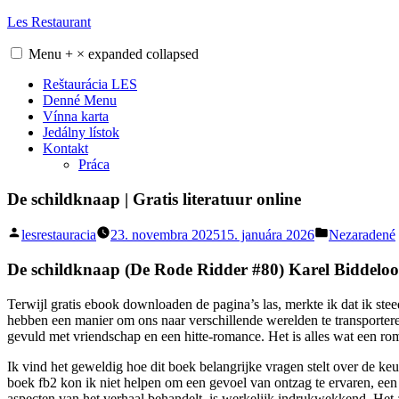
Skip
Les Restaurant
to
content
Menu
+
×
expanded
collapsed
Reštaurácia LES
Denné Menu
Vínna karta
Jedálny lístok
Kontakt
Práca
De schildknaap | Gratis literatuur online
Posted
Posted
lesrestauracia
23. novembra 2025
15. januára 2026
Nezaradené
by
in
De schildknaap (De Rode Ridder #80) Karel Biddeloo
Terwijl gratis ebook downloaden de pagina’s las, merkte ik dat ik s
hebben een manier om ons naar verschillende werelden te transportere
gevuld met vriendschap en een hitte-romance. Het is alles wat een ro
Ik vind het geweldig hoe dit boek belangrijke vragen stelt over de k
boek fb2 kon ik niet helpen om een gevoel van ontzag te ervaren, een
aspecten van het verhaal behandelt, is werkelijk indrukwekkend. Het a