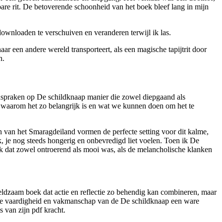
are rit. De betoverende schoonheid van het boek bleef lang in mijn
downloaden te verschuiven en veranderen terwijl ik las.
aar een andere wereld transporteert, als een magische tapijtrit door
n.
anspraken op De schildknaap manier die zowel diepgaand als
en waarom het zo belangrijk is en wat we kunnen doen om het te
n van het Smaragdeiland vormen de perfecte setting voor dit kalme,
, je nog steeds hongerig en onbevredigd liet voelen. Toen ik De
ijk dat zowel ontroerend als mooi was, als de melancholische klanken
zeldzaam boek dat actie en reflectie zo behendig kan combineren, maar
n de vaardigheid en vakmanschap van de De schildknaap een ware
s van zijn pdf kracht.