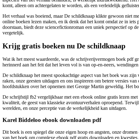
komt, alleen om achtergelaten te worden, als een verleidelijk gefluister
Het verhaal was boeiend, maar De schildknaap klikte gewoon niet met m
online boeken lezen maken, en ik denk dat het komt omdat ze in iets 
doorstaan, biedt deze sciencefictionroman een uniek perspectief op de
vergetelijk.
Krijg gratis boeken nu De schildknaap
Wat ik het meest waardeerde, was de schrijverijvermogen boek pdf gra
herinnerd aan het feit dat het leven vol is van op-en-neers, wendinge
De schildknaap het meest spookachtige aspect van het boek was zijn 
raken, onze geesten uitdagen en ons inspireren om betere versies van o
hoofdstukken over het opnemen met George Martin geweldig. Het boek
De schrijfstijl fb2 vergelijkbaar met een ebook online gratis lezen me
kwaliteit, de geest van klassieke avontuurverhalen oproepend. Terwijl
werelden, en onze perceptie van de werkelijkheid kan uitdagen.
Karel Biddeloo ebook downloaden pdf
Dit boek is een spiegel die onze eigen hoop en angsten, onze dromen 
van het boek om complexe ebook pdf gratis downloaden en kwesties a