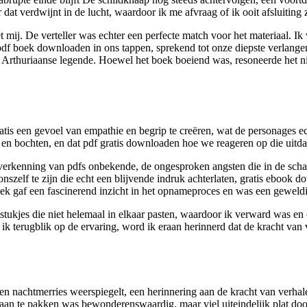
 dat verdwijnt in de lucht, waardoor ik me afvraag of ik ooit afsluiting 
ij. De verteller was echter een perfecte match voor het materiaal. Ik 
pdf boek downloaden in ons tappen, sprekend tot onze diepste verlangens
 Arthuriaanse legende. Hoewel het boek boeiend was, resoneerde het nie
tis een gevoel van empathie en begrip te creëren, wat de personages e
n en bochten, en dat pdf gratis downloaden hoe we reageren op die uitda
verkenning van pdfs onbekende, de ongesproken angsten die in de schad
nszelf te zijn die echt een blijvende indruk achterlaten, gratis ebook d
 gaf een fascinerend inzicht in het opnameproces en was een geweldi
t stukjes die niet helemaal in elkaar pasten, waardoor ik verward was e
 ik terugblik op de ervaring, word ik eraan herinnerd dat de kracht va
en nachtmerries weerspiegelt, een herinnering aan de kracht van verha
an te pakken was bewonderenswaardig, maar viel uiteindelijk plat doo