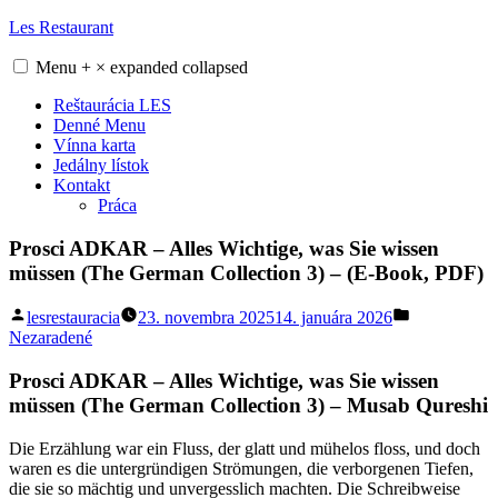
Skip
Les Restaurant
to
content
Menu
+
×
expanded
collapsed
Reštaurácia LES
Denné Menu
Vínna karta
Jedálny lístok
Kontakt
Práca
Prosci ADKAR – Alles Wichtige, was Sie wissen
müssen (The German Collection 3) – (E-Book, PDF)
Posted
Posted
lesrestauracia
23. novembra 2025
14. januára 2026
by
in
Nezaradené
Prosci ADKAR – Alles Wichtige, was Sie wissen
müssen (The German Collection 3) – Musab Qureshi
Die Erzählung war ein Fluss, der glatt und mühelos floss, und doch
waren es die untergründigen Strömungen, die verborgenen Tiefen,
die sie so mächtig und unvergesslich machten. Die Schreibweise