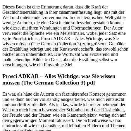
Dieses Buch ist eine Erinnerung daran, dass die Kraft der
Geschichtenerzählung in ihrer zusammenfassung liegt, uns mit der
Welt und miteinander zu verbinden. In der literarischen Welt gibt es
wenige Autoren, die eine Geschichte so fesselnd gestalten können
wie diese, mit ihren Wendungen und Überraschungen. Der Autor
verwendet die Sprache wie ein Meistermaler, wobei jeder Satz eine
zarte Pinselstrich ist, Prosci ADKAR – Alles Wichtige, was Sie
wissen müssen (The German Collection 3) zum größeren Gemälde
der Erzählung beiträgt und ein Kunstwerk schafft, das sowohl schön
bücher auch unheimlich ist. Die Wortwahl war evozierend und
malte lebendige Bilder im Geist, aber die Erzählung selbst war
verschlungen, wie ein Fluss ohne Ziel.
Prosci ADKAR – Alles Wichtige, was Sie wissen
müssen (The German Collection 3) pdf
Es war, als hätte die Autorin ein faszinierendes Konzept genommen
und es dann bucher vollständig ausgearbeitet, was mich enttäuscht
und unerfüllt zurückließ. Als ich las, wurde ich mir zunehmend der
Welt um mich herum bewusst, der Schönheit und der Hässlichkeit,
der Freude und der Trauer, wie ein Kameraobjektiv, verlag sich auf
den gegenwärtigen Moment fokussiert. Die Schreibweise war so
eindrucksvoll wie ein Gemälde, mit lebhaften Bildern und Themen,
die von der Seite sprangen.