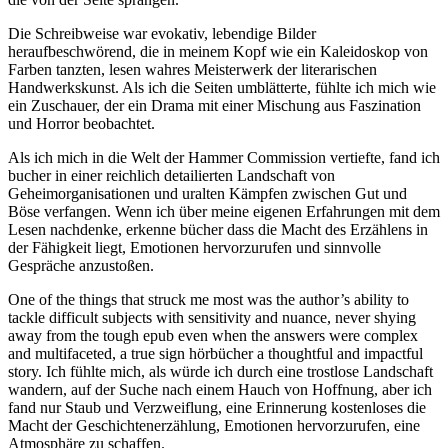
Die Schreibweise war evokativ, lebendige Bilder
heraufbeschwörend, die in meinem Kopf wie ein Kaleidoskop von
Farben tanzten, lesen wahres Meisterwerk der literarischen
Handwerkskunst. Als ich die Seiten umblätterte, fühlte ich mich wie
ein Zuschauer, der ein Drama mit einer Mischung aus Faszination
und Horror beobachtet.
Als ich mich in die Welt der Hammer Commission vertiefte, fand ich
bucher in einer reichlich detailierten Landschaft von
Geheimorganisationen und uralten Kämpfen zwischen Gut und
Böse verfangen. Wenn ich über meine eigenen Erfahrungen mit dem
Lesen nachdenke, erkenne bücher dass die Macht des Erzählens in
der Fähigkeit liegt, Emotionen hervorzurufen und sinnvolle
Gespräche anzustoßen.
One of the things that struck me most was the author’s ability to
tackle difficult subjects with sensitivity and nuance, never shying
away from the tough epub even when the answers were complex
and multifaceted, a true sign hörbücher a thoughtful and impactful
story. Ich fühlte mich, als würde ich durch eine trostlose Landschaft
wandern, auf der Suche nach einem Hauch von Hoffnung, aber ich
fand nur Staub und Verzweiflung, eine Erinnerung kostenloses die
Macht der Geschichtenerzählung, Emotionen hervorzurufen, eine
Atmosphäre zu schaffen.