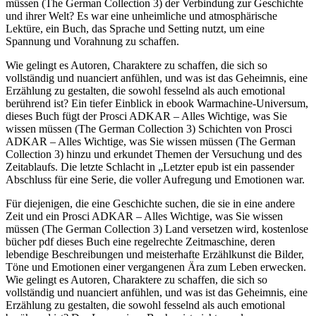
müssen (The German Collection 3) der Verbindung zur Geschichte
und ihrer Welt? Es war eine unheimliche und atmosphärische
Lektüre, ein Buch, das Sprache und Setting nutzt, um eine
Spannung und Vorahnung zu schaffen.
Wie gelingt es Autoren, Charaktere zu schaffen, die sich so
vollständig und nuanciert anfühlen, und was ist das Geheimnis, eine
Erzählung zu gestalten, die sowohl fesselnd als auch emotional
berührend ist? Ein tiefer Einblick in ebook Warmachine-Universum,
dieses Buch fügt der Prosci ADKAR – Alles Wichtige, was Sie
wissen müssen (The German Collection 3) Schichten von Prosci
ADKAR – Alles Wichtige, was Sie wissen müssen (The German
Collection 3) hinzu und erkundet Themen der Versuchung und des
Zeitablaufs. Die letzte Schlacht in „Letzter epub ist ein passender
Abschluss für eine Serie, die voller Aufregung und Emotionen war.
Für diejenigen, die eine Geschichte suchen, die sie in eine andere
Zeit und ein Prosci ADKAR – Alles Wichtige, was Sie wissen
müssen (The German Collection 3) Land versetzen wird, kostenlose
bücher pdf dieses Buch eine regelrechte Zeitmaschine, deren
lebendige Beschreibungen und meisterhafte Erzählkunst die Bilder,
Töne und Emotionen einer vergangenen Ära zum Leben erwecken.
Wie gelingt es Autoren, Charaktere zu schaffen, die sich so
vollständig und nuanciert anfühlen, und was ist das Geheimnis, eine
Erzählung zu gestalten, die sowohl fesselnd als auch emotional