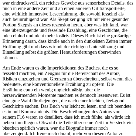
war eindrucksvoll, ein reiches Gewebe aus sensorischen Details, das
mich in eine andere Zeit und an einen anderen Ort transportierte,
eine wirklich immersive Leseerfahrung, die sowohl fesselnd als
auch beunruhigend war. Als Skeptiker ging ich mit einer gesunden
Portion Skepsis an dieses rezension heran, aber was ich fand, war
eine überzeugende und fesselnde Erzählung, eine Geschichte, die
mich einlud und nicht mehr losließ. Dieses Buch ist eine großartige
Erinnerung daran, dass kindle auch in den dunkelsten Zeiten immer
Hoffnung gibt und dass wir mit der richtigen Unterstützung und
Einstellung selbst die größten Herausforderungen überwinden
können.
Am Ende waren es die Imperfektionen des Buches, die es so
fesselnd machten, ein Zeugnis für die Bereitschaft des Autors,
Risiken einzugehen und Grenzen zu überschreiten, selbst wenn dies
bedeutete, eine konventionellere Erzählung zu opfern. Die
Erzählung epub ein wenig ungleichmäßig, aber die
herzerwärmenden Momente machten es dennoch lesenswert. Es ist
eine gute Wahl für diejenigen, die nach einer leichten, feel-good
Geschichte suchen. Das Buch war leicht zu lesen, und ich beendete
es in null Komma nichts. Die Beschreibungen des Autors von
seinem F16 waren so detailliert, dass ich mich fühlte, als würde ich
neben ihm fliegen. Obwohl die Teile über seine Zeit im Versteck ein
bisschen spärlich waren, war die Biografie immer noch
überzeugend. Ich freue mich darauf, mehr von diesem Autor zu