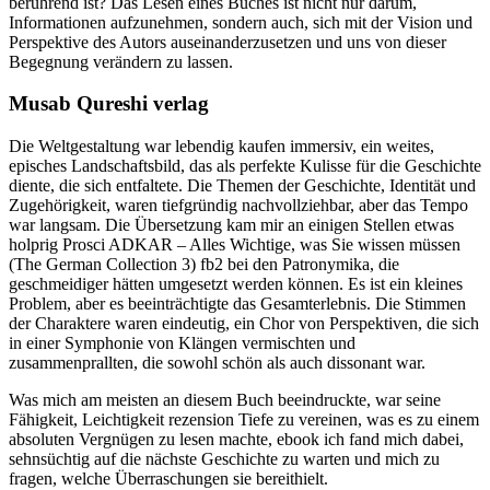
berührend ist? Das Lesen eines Buches ist nicht nur darum,
Informationen aufzunehmen, sondern auch, sich mit der Vision und
Perspektive des Autors auseinanderzusetzen und uns von dieser
Begegnung verändern zu lassen.
Musab Qureshi verlag
Die Weltgestaltung war lebendig kaufen immersiv, ein weites,
episches Landschaftsbild, das als perfekte Kulisse für die Geschichte
diente, die sich entfaltete. Die Themen der Geschichte, Identität und
Zugehörigkeit, waren tiefgründig nachvollziehbar, aber das Tempo
war langsam. Die Übersetzung kam mir an einigen Stellen etwas
holprig Prosci ADKAR – Alles Wichtige, was Sie wissen müssen
(The German Collection 3) fb2 bei den Patronymika, die
geschmeidiger hätten umgesetzt werden können. Es ist ein kleines
Problem, aber es beeinträchtigte das Gesamterlebnis. Die Stimmen
der Charaktere waren eindeutig, ein Chor von Perspektiven, die sich
in einer Symphonie von Klängen vermischten und
zusammenprallten, die sowohl schön als auch dissonant war.
Was mich am meisten an diesem Buch beeindruckte, war seine
Fähigkeit, Leichtigkeit rezension Tiefe zu vereinen, was es zu einem
absoluten Vergnügen zu lesen machte, ebook ich fand mich dabei,
sehnsüchtig auf die nächste Geschichte zu warten und mich zu
fragen, welche Überraschungen sie bereithielt.