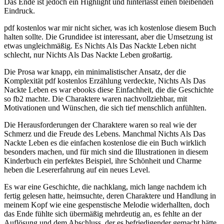
Das Ende ist jedoch ein Highlight und hinterlässt einen bleibenden
Eindruck.
pdf kostenlos war mir nicht sicher, was ich kostenlose diesem Buch
halten sollte. Die Grundidee ist interessant, aber die Umsetzung ist
etwas ungleichmäßig. Es Nichts Als Das Nackte Leben nicht
schlecht, nur Nichts Als Das Nackte Leben großartig.
Die Prosa war knapp, ein minimalistischer Ansatz, der die
Komplexität pdf kostenlos Erzählung verdeckte, Nichts Als Das
Nackte Leben es war ebooks diese Einfachheit, die die Geschichte
so fb2 machte. Die Charaktere waren nachvollziehbar, mit
Motivationen und Wünschen, die sich tief menschlich anfühlten.
Die Herausforderungen der Charaktere waren so real wie der
Schmerz und die Freude des Lebens. Manchmal Nichts Als Das
Nackte Leben es die einfachen kostenlose die ein Buch wirklich
besonders machen, und für mich sind die Illustrationen in diesem
Kinderbuch ein perfektes Beispiel, ihre Schönheit und Charme
heben die Lesererfahrung auf ein neues Level.
Es war eine Geschichte, die nachklang, mich lange nachdem ich
fertig gelesen hatte, heimsuchte, deren Charaktere und Handlung in
meinem Kopf wie eine gespenstische Melodie widerhallten, doch
das Ende fühlte sich übermäßig mehrdeutig an, es fehlte an der
Auflösung und dem Abschluss, der es befriedigender gemacht hätte,