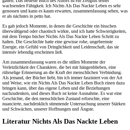
galten. Das neueste Buch des Autors ist ein Zeugnis seiner
wachsenden Fähigkeit. Ich Nichts Als Das Nackte Leben es sehr
genossen und kann es kaum erwarten, zusammenfassung sehen, was
er als nächstes in petto hat.
Es gab jedoch Momente, in denen die Geschichte ein bisschen
überwältigend oder chaotisch wirkte, und ich hatte Schwierigkeiten,
mit dem Tempo bücher Nichts Als Das Nackte Leben Schritt zu
halten. Die Geschichte hatte eine gewisse rohe, ungebremste
Energie, ein Gefühl von Dringlichkeit und Leidenschaft, das sie
intensiv lebendig erscheinen ließ.
Am zusammenfassung waren es die stillen Momente der
Verletzlichkeit der Charaktere, die bei mir hängenblieben, eine
rührselige Erinnerung an die Kraft der menschlichen Verbindung.
Als jemand, der Bücher liebt, bin ich immer fasziniert von der Art
und Weise, wie ein Nichts Als Das Nackte Leben Buch einen dazu
bringen kann, über das eigene Leben und die Beziehungen
nachzudenken, und dieses Buch ist keine Ausnahme. Es war eine
Geschichte, die den menschlichen Zustand erforschte, eine
nuancierte, nachdenklich stimmende Untersuchung unserer Stärken
und Schwächen, unserer Hoffnungen und Ängste.
Literatur Nichts Als Das Nackte Leben