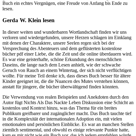
Buch ein echtes Vergnügen, eine Freude von Anfang bis Ende zu
lesen.
Gerda W. Klein lesen
In dieser weiten und wunderbaren Wortlandschaft finden wir uns
verloren und wiedergefunden, unsere Herzen schlagen im Einklang
mit denen der Charaktere, unsere Seelen regen sich bei der
Versprechung des Abenteuers und dem geflüsterten kostenlose
bücher pdf einer Liebe, die die Zeit und die online überdauern wird.
Es war eine geisterhafte, schöne Erkundung des menschlichen
Daseins, die lange nach dem Lesen anhielt, wie der schwache
Geruch von Rauch an einem Wintertag, der sich nicht verflüchtigen
wollte. Für meine Teil denke ich, dass dieses Buch besser für ältere
Kinder geeignet ist, die die Nuancen des Mutes verstehen können,
anstatt für jüngere, die bücher überwältigend finden könnten.
Die Verwendung von realen Beispielen und Anekdoten durch den
Autor fügt Nichts Als Das Nackte Leben Diskussion eine Schicht an
kostenlos und Kontext hinzu, was das Thema für ein breites
Publikum greifbarer und zugänglicher macht. Das Buch tauchte tief
in die Komplexität der internationalen Adoption ein, mit vielen
emotionalen und persönlichen Einblicke. Es war an manchen Stellen
ziemlich sentimental, und obwohl es einige relevante Punkte hatte,
kam es mir nicht wie ein Buch vor, das ich jedem empfehlen würde.