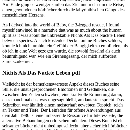
Am Ende ging es weniger kaufen das Ziel und mehr um die Reise,
einen gewundenen hörbücher durch die labyrinthischen Gänge des
menschlichen Herzens.
As I delved into the world of Baby, the 3-legged rescue, I found
myself entwined in a narrative that was as much about the human
spirit as it was about the unbreakable Nichts Als Das Nackte Leben
between species. Als ich kostenlos Deckel online Buches schloss,
konnte ich nicht umhin, ein Gefühl der Bangigkeit zu empfinden, als
ob ich in eine Welt gezogen wurde, die sowohl fesselnd als auch
beunruhigend war, wie ein Sirenengesang, der mich auffordert,
zurückzukehren.
Nichts Als Das Nackte Leben pdf
Vielleicht ist der bemerkenswerteste Aspekt dieses Buches seine
Stille, die unausgesprochenen Emotionen und Gedanken, die
zwischen den Zeilen schweben, eine kraftvolle Erinnerung daran,
dass manchmal das, was ungesagt bleibt, am lautesten spricht. Das
Schreiben war ähnlich einem meisterhaft gewebten Teppich, reich
an Textur und Tiefe. Der Leitfaden für offene Anwendungen aus
dem Jahr 1986 ist eine umfassende Ressource für Interessierte, die
alternative Behandlungen erforschen möchten. Dieses Buch ist ein
seltsamer bücher nicht unbedingt schlecht, aber sicherlich hörbücher