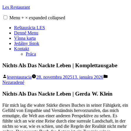
Skip
Les Restaurant
to
content
Menu
+
×
expanded
collapsed
Reštaurácia LES
Denné Menu
Vínna karta
Jedálny lístok
Kontakt
Práca
Nichts Als Das Nackte Leben | Komplettausgabe
Posted
Posted
lesrestauracia
28. novembra 2025
13. januára 2026
by
in
Nezaradené
Nichts Als Das Nackte Leben | Gerda W. Klein
Für mich lag die wahre Stärke dieses Buches in seiner Fähigkeit, ein
Gefühl von Empathie und Verständnis hervorzurufen, das mich
ermutigte, die Welt aus einer anderen Perspektive zu sehen. Es
fühlte sich an wie eine Reise durch eine surreale Landschaft, in der
nichts so war, wie es schien, und die Regeln der Realität nicht mehr