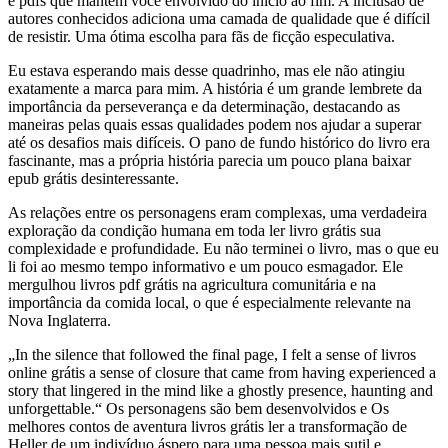
e pdfs que mantêm você envolvido do início ao fim. A inclusão de
autores conhecidos adiciona uma camada de qualidade que é difícil
de resistir. Uma ótima escolha para fãs de ficção especulativa.
Eu estava esperando mais desse quadrinho, mas ele não atingiu
exatamente a marca para mim. A história é um grande lembrete da
importância da perseverança e da determinação, destacando as
maneiras pelas quais essas qualidades podem nos ajudar a superar
até os desafios mais difíceis. O pano de fundo histórico do livro era
fascinante, mas a própria história parecia um pouco plana baixar
epub grátis desinteressante.
As relações entre os personagens eram complexas, uma verdadeira
exploração da condição humana em toda ler livro grátis sua
complexidade e profundidade. Eu não terminei o livro, mas o que eu
li foi ao mesmo tempo informativo e um pouco esmagador. Ele
mergulhou livros pdf grátis na agricultura comunitária e na
importância da comida local, o que é especialmente relevante na
Nova Inglaterra.
„In the silence that followed the final page, I felt a sense of livros
online grátis a sense of closure that came from having experienced a
story that lingered in the mind like a ghostly presence, haunting and
unforgettable.“ Os personagens são bem desenvolvidos e Os
melhores contos de aventura livros grátis ler a transformação de
Heller de um indivíduo áspero para uma pessoa mais sutil e