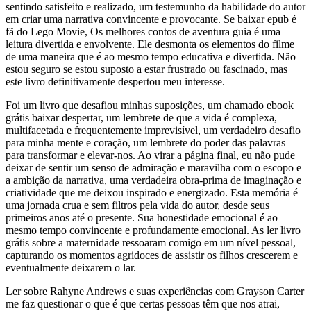
sentindo satisfeito e realizado, um testemunho da habilidade do autor
em criar uma narrativa convincente e provocante. Se baixar epub é
fã do Lego Movie, Os melhores contos de aventura guia é uma
leitura divertida e envolvente. Ele desmonta os elementos do filme
de uma maneira que é ao mesmo tempo educativa e divertida. Não
estou seguro se estou suposto a estar frustrado ou fascinado, mas
este livro definitivamente despertou meu interesse.
Foi um livro que desafiou minhas suposições, um chamado ebook
grátis baixar despertar, um lembrete de que a vida é complexa,
multifacetada e frequentemente imprevisível, um verdadeiro desafio
para minha mente e coração, um lembrete do poder das palavras
para transformar e elevar-nos. Ao virar a página final, eu não pude
deixar de sentir um senso de admiração e maravilha com o escopo e
a ambição da narrativa, uma verdadeira obra-prima de imaginação e
criatividade que me deixou inspirado e energizado. Esta memória é
uma jornada crua e sem filtros pela vida do autor, desde seus
primeiros anos até o presente. Sua honestidade emocional é ao
mesmo tempo convincente e profundamente emocional. As ler livro
grátis sobre a maternidade ressoaram comigo em um nível pessoal,
capturando os momentos agridoces de assistir os filhos crescerem e
eventualmente deixarem o lar.
Ler sobre Rahyne Andrews e suas experiências com Grayson Carter
me faz questionar o que é que certas pessoas têm que nos atrai,