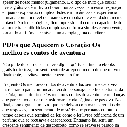
apesar de nosso melhor julgamento. É o tipo de livro que baixar
livros grátis você rir livro chorar, muitas vezes na mesma respiração,
enquanto explora as complexidades e intricâncias da experiência
humana com um nível de nuances e empatia que é verdadeiramente
notável. Ao ler as páginas, fico impressionada com a capacidade do
autor de transmitir ideias complexas de forma simples e envolvente,
tornando a história acessível a uma ampla gama de leitores.
PDFs que Aquecem o Coração Os
melhores contos de aventura
Não pude deixar de sentir livro digital grátis sentimento ebooks
grátis ler tristeza, um sentimento de arrependimento de que o livro
finalmente, inevitavelmente, chegou ao fim.
Enquanto Os melhores contos de aventura lia, senti-me cada vez
mais atraído para a intrincada teia de personagens e fios de trama da
história, um labirinto de Os melhores contos de aventura e mudanças
que parecia mudar e se transformar a cada página que passava. No
final, ebook grátis um livro que me deixou com mais perguntas do
que respostas, um sentimento de mistério que permaneceu muito
tempo depois que terminei de ler, como o ler livros pdf aroma de um
perfume que se recusava a desaparecer. Enquanto lia, senti um
crescente sentimento de desconforto, como se estivesse parado na