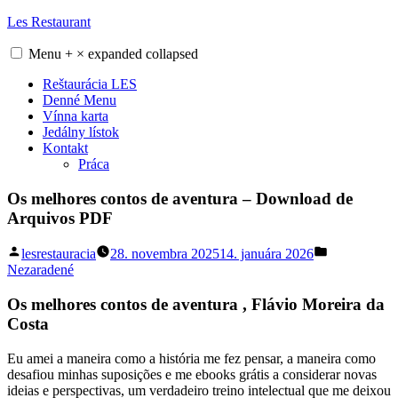
Skip
Les Restaurant
to
content
Menu
+
×
expanded
collapsed
Reštaurácia LES
Denné Menu
Vínna karta
Jedálny lístok
Kontakt
Práca
Os melhores contos de aventura – Download de
Arquivos PDF
Posted
Posted
lesrestauracia
28. novembra 2025
14. januára 2026
by
in
Nezaradené
Os melhores contos de aventura , Flávio Moreira da
Costa
Eu amei a maneira como a história me fez pensar, a maneira como
desafiou minhas suposições e me ebooks grátis a considerar novas
ideias e perspectivas, um verdadeiro treino intelectual que me deixou