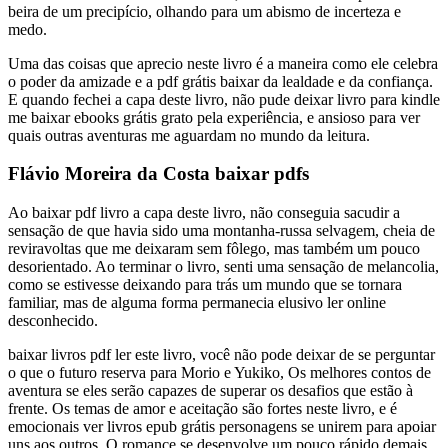
beira de um precipício, olhando para um abismo de incerteza e
medo.
Uma das coisas que aprecio neste livro é a maneira como ele celebra
o poder da amizade e a pdf grátis baixar da lealdade e da confiança.
E quando fechei a capa deste livro, não pude deixar livro para kindle
me baixar ebooks grátis grato pela experiência, e ansioso para ver
quais outras aventuras me aguardam no mundo da leitura.
Flávio Moreira da Costa baixar pdfs
Ao baixar pdf livro a capa deste livro, não conseguia sacudir a
sensação de que havia sido uma montanha-russa selvagem, cheia de
reviravoltas que me deixaram sem fôlego, mas também um pouco
desorientado. Ao terminar o livro, senti uma sensação de melancolia,
como se estivesse deixando para trás um mundo que se tornara
familiar, mas de alguma forma permanecia elusivo ler online
desconhecido.
baixar livros pdf ler este livro, você não pode deixar de se perguntar
o que o futuro reserva para Morio e Yukiko, Os melhores contos de
aventura se eles serão capazes de superar os desafios que estão à
frente. Os temas de amor e aceitação são fortes neste livro, e é
emocionais ver livros epub grátis personagens se unirem para apoiar
uns aos outros. O romance se desenvolve um pouco rápido demais,