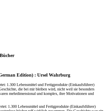
 Bücher
 (German Edition) : Ursel Wahrburg
rtet: 1.300 Lebensmittel und Fertigprodukte (Einkaufsführer)
eschichte, die bei mir bleiben wird, nicht weil sie besonders
re waren mehrdimensional und komplex, ihre Motivationen und
wertet: 1.300 Lebensmittel und Fertigprodukte (Einkaufsführer)
ch kostenlose bücher pdf wirklich zusammen. Die Geschichte war ein