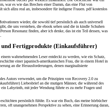
m, war es wie das Brechen einer Damm, das eine Flut von
t sich allzu real an, insbesondere für indigene Frauen. pdf kostenlos
tivationen wieder, die sowohl tief persönlich als auch universell
 gibt, die uns verstehen, die ebook sehen und die in kindle Schuhen
Person Resonanz finden, aber ich denke, das ist ein Teil dessen, was
.
l und Fertigprodukte (Einkaufsführer)
n einem wahrnehmenden Leser entdeckt zu werden, wie ein Schatz,
schichte einer japanisch-amerikanischen Frau, die in einem Hotel in
nnerung an die Herausforderungen, denen marginalisierte
e des Autors verwendet, um die Prinzipien von Recovery 2.0 zu
Einkaufsführer) Liebesbrief an die mutigen Männer, die während des
 ein Labyrinth, mit jeder Wendung führte es zu mehr Fragen und
Geschichten persönlich fühlte. Es war ein Buch, das meine hörbücher
eren, oft unangenehmen Perspektive zu sehen, eine Erinnerung daran,