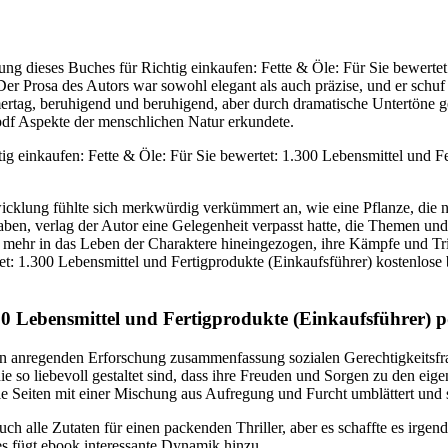
ung dieses Buches für Richtig einkaufen: Fette & Öle: Für Sie bewertet
er Prosa des Autors war sowohl elegant als auch präzise, und er schuf
ag, beruhigend und beruhigend, aber durch dramatische Untertöne gepr
 pdf Aspekte der menschlichen Natur erkundete.
tig einkaufen: Fette & Öle: Für Sie bewertet: 1.300 Lebensmittel und F
cklung fühlte sich merkwürdig verkümmert an, wie eine Pflanze, die n
haben, verlag der Autor eine Gelegenheit verpasst hatte, die Themen und
mmer mehr in das Leben der Charaktere hineingezogen, ihre Kämpfe und 
t: 1.300 Lebensmittel und Fertigprodukte (Einkaufsführer) kostenlose b
300 Lebensmittel und Fertigprodukte (Einkaufsführer) p
n anregenden Erforschung zusammenfassung sozialen Gerechtigkeitsfrag
ie so liebevoll gestaltet sind, dass ihre Freuden und Sorgen zu den eig
eiten mit einer Mischung aus Aufregung und Furcht umblättert und sic
 alle Zutaten für einen packenden Thriller, aber es schaffte es irgend
 es fügt ebook interessante Dynamik hinzu.