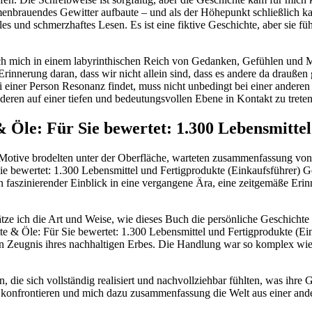
nbrauendes Gewitter aufbaute – und als der Höhepunkt schließlich ka
s und schmerzhaftes Lesen. Es ist eine fiktive Geschichte, aber sie fühl
 ich mich in einem labyrinthischen Reich von Gedanken, Gefühlen und Mo
Erinnerung daran, dass wir nicht allein sind, dass es andere da draußen
 einer Person Resonanz findet, muss nicht unbedingt bei einer anderen 
nderen auf einer tiefen und bedeutungsvollen Ebene in Kontakt zu treten
 Öle: Für Sie bewertet: 1.300 Lebensmitte
 Motive brodelten unter der Oberfläche, warteten zusammenfassung vo
ie bewertet: 1.300 Lebensmittel und Fertigprodukte (Einkaufsführer) Ge
n faszinierender Einblick in eine vergangene Ära, eine zeitgemäße Eri
ätze ich die Art und Weise, wie dieses Buch die persönliche Geschicht
 Fette & Öle: Für Sie bewertet: 1.300 Lebensmittel und Fertigprodukte (
in Zeugnis ihres nachhaltigen Erbes. Die Handlung war so komplex wie
die sich vollständig realisiert und nachvollziehbar fühlten, was ihre 
s konfrontieren und mich dazu zusammenfassung die Welt aus einer and