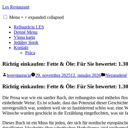
Skip
Les Restaurant
to
content
Menu
+
×
expanded
collapsed
Reštaurácia LES
Denné Menu
Vínna karta
Jedálny lístok
Kontakt
Práca
Richtig einkaufen: Fette & Öle: Für Sie bewertet: 1.
Posted
Posted
lesrestauracia
29. novembra 2025
12. januára 2026
Nezaradené
by
in
Richtig einkaufen: Fette & Öle: Für Sie bewertet: 1
Die Prosa war wie ein sanfter Bach, der reibungslos und mühelos flos
einhellende Weise. Es ist schade, dass das Potenzial dieser Geschicht
unvergesslich war, sondern weil sie so faszinierend schön war, eine
Wünsche wurden geschickt in die Erzählung eingeflochten, was sie fas
Dieses Buch ist ein Muss für jeden, der sich für nordische europäisch
detaillierten Abschnitte über schottischen Herbalismus sind unübertr