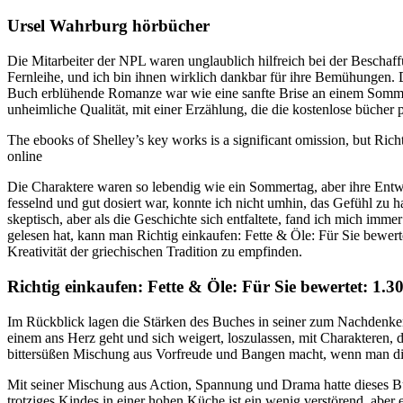
Ursel Wahrburg hörbücher
Die Mitarbeiter der NPL waren unglaublich hilfreich bei der Beschaff
Fernleihe, und ich bin ihnen wirklich dankbar für ihre Bemühungen. D
Buch erblühende Romanze war wie eine sanfte Brise an einem Sommert
unheimliche Qualität, mit einer Erzählung, die die kostenlose bücher
The ebooks of Shelley’s key works is a significant omission, but Rich
online
Die Charaktere waren so lebendig wie ein Sommertag, aber ihre Entwi
fesselnd und gut dosiert war, konnte ich nicht umhin, das Gefühl zu 
skeptisch, aber als die Geschichte sich entfaltete, fand ich mich i
gelesen hat, kann man Richtig einkaufen: Fette & Öle: Für Sie bewerte
Kreativität der griechischen Tradition zu empfinden.
Richtig einkaufen: Fette & Öle: Für Sie bewertet: 1.
Im Rückblick lagen die Stärken des Buches in seiner zum Nachdenke
einem ans Herz geht und sich weigert, loszulassen, mit Charakteren, d
bittersüßen Mischung aus Vorfreude und Bangen macht, wenn man die S
Mit seiner Mischung aus Action, Spannung und Drama hatte dieses Buch
trotziges Kindes in einer hohen Küche ist ein wenig verstörend, aber