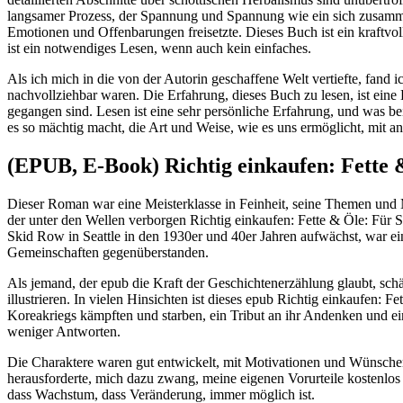
langsamer Prozess, der Spannung und Spannung wie ein sich zusamme
Emotionen und Offenbarungen freisetzte. Dieses Buch ist ein kraftvolle
ist ein notwendiges Lesen, wenn auch kein einfaches.
Als ich mich in die von der Autorin geschaffene Welt vertiefte, fand
nachvollziehbar waren. Die Erfahrung, dieses Buch zu lesen, ist eine 
gegangen sind. Lesen ist eine sehr persönliche Erfahrung, und was bei
es so mächtig macht, die Art und Weise, wie es uns ermöglicht, mit a
(EPUB, E-Book) Richtig einkaufen: Fette &
Dieser Roman war eine Meisterklasse in Feinheit, seine Themen und
der unter den Wellen verborgen Richtig einkaufen: Fette & Öle: Für S
Skid Row in Seattle in den 1930er und 40er Jahren aufwächst, war ei
Gemeinschaften gegenüberstanden.
Als jemand, der epub die Kraft der Geschichtenerzählung glaubt, sch
illustrieren. In vielen Hinsichten ist dieses epub Richtig einkaufen:
Koreakriegs kämpften und starben, ein Tribut an ihr Andenken und e
weniger Antworten.
Die Charaktere waren gut entwickelt, mit Motivationen und Wünschen, 
herausforderte, mich dazu zwang, meine eigenen Vorurteile kostenlo
dass Wachstum, dass Veränderung, immer möglich ist.