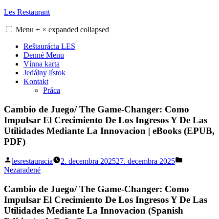
Skip
Les Restaurant
to
content
Menu
+
×
expanded
collapsed
Reštaurácia LES
Denné Menu
Vínna karta
Jedálny lístok
Kontakt
Práca
Cambio de Juego/ The Game-Changer: Como
Impulsar El Crecimiento De Los Ingresos Y De Las
Utilidades Mediante La Innovacion | eBooks (EPUB,
PDF)
Posted
Posted
lesrestauracia
2. decembra 2025
27. decembra 2025
by
in
Nezaradené
Cambio de Juego/ The Game-Changer: Como
Impulsar El Crecimiento De Los Ingresos Y De Las
Utilidades Mediante La Innovacion (Spanish