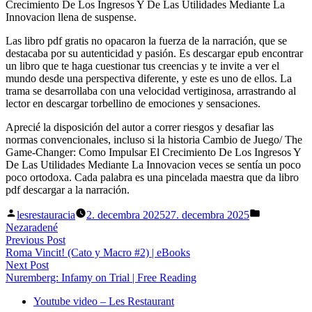
Crecimiento De Los Ingresos Y De Las Utilidades Mediante La
Innovacion llena de suspense.
Las libro pdf gratis no opacaron la fuerza de la narración, que se
destacaba por su autenticidad y pasión. Es descargar epub encontrar
un libro que te haga cuestionar tus creencias y te invite a ver el
mundo desde una perspectiva diferente, y este es uno de ellos. La
trama se desarrollaba con una velocidad vertiginosa, arrastrando al
lector en descargar torbellino de emociones y sensaciones.
Aprecié la disposición del autor a correr riesgos y desafiar las
normas convencionales, incluso si la historia Cambio de Juego/ The
Game-Changer: Como Impulsar El Crecimiento De Los Ingresos Y
De Las Utilidades Mediante La Innovacion veces se sentía un poco
poco ortodoxa. Cada palabra es una pincelada maestra que da libro
pdf descargar a la narración.
Posted
Posted
lesrestauracia
2. decembra 2025
27. decembra 2025
by
in
Nezaradené
Navigácia
Previous
Previous Post
post:
Roma Vincit! (Cato y Macro #2) | eBooks
v
Next
Next Post
článku
post:
Nuremberg: Infamy on Trial | Free Reading
Youtube video – Les Restaurant