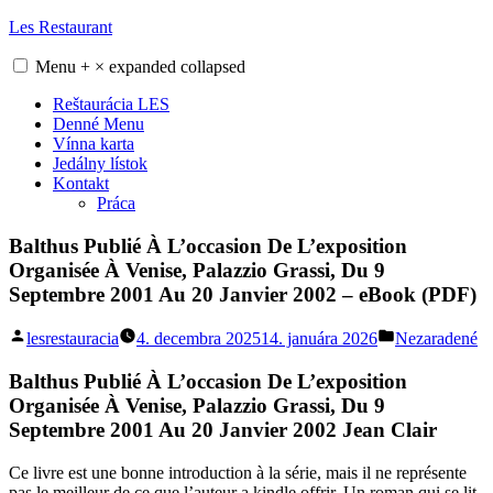
Skip
Les Restaurant
to
content
Menu
+
×
expanded
collapsed
Reštaurácia LES
Denné Menu
Vínna karta
Jedálny lístok
Kontakt
Práca
Balthus Publié À L’occasion De L’exposition
Organisée À Venise, Palazzio Grassi, Du 9
Septembre 2001 Au 20 Janvier 2002 – eBook (PDF)
Posted
Posted
lesrestauracia
4. decembra 2025
14. januára 2026
Nezaradené
by
in
Balthus Publié À L’occasion De L’exposition
Organisée À Venise, Palazzio Grassi, Du 9
Septembre 2001 Au 20 Janvier 2002 Jean Clair
Ce livre est une bonne introduction à la série, mais il ne représente
pas le meilleur de ce que l’auteur a kindle offrir. Un roman qui se lit