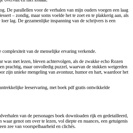
log. De parallellen voor de verhalen van mijn ouders voegen een laag
essert – zondig, maar soms voelde het te zoet en te plakkerig aan, als
e loer lag. De gezamenlijke inspanning van de schrijvers is een
e complexiteit van de menselijke ervaring verkende.
aar was met lezen, bleven achtervolgen, als de zwakke echo Rozen
 een prachtig, maar onvolledig puzzel, waarvan de stukken weigerden
 door zijn unieke mengeling van avontuur, humor en hart, waardoor het
antrekkelijke leeservaring, met boek pdf gratis ontwikkelde
dverhalen van de personages boek downloaden rijk en gedetailleerd,
 waar genot om over te lezen, vol diepte en nuances, een getuigenis
een zee van voorspelbaarheid en clichés.