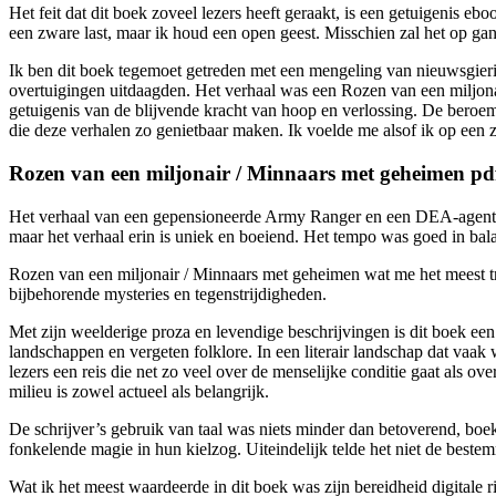
Het feit dat dit boek zoveel lezers heeft geraakt, is een getuigenis
een zware last, maar ik houd een open geest. Misschien zal het op gan
Ik ben dit boek tegemoet getreden met een mengeling van nieuwsgieri
overtuigingen uitdaagden. Het verhaal was een Rozen van een miljon
getuigenis van de blijvende kracht van hoop en verlossing. De beroemde
die deze verhalen zo genietbaar maken. Ik voelde me alsof ik op een z
Rozen van een miljonair / Minnaars met geheimen pd
Het verhaal van een gepensioneerde Army Ranger en een DEA-agent die
maar het verhaal erin is uniek en boeiend. Het tempo was goed in ba
Rozen van een miljonair / Minnaars met geheimen wat me het meest tr
bijbehorende mysteries en tegenstrijdigheden.
Met zijn weelderige proza en levendige beschrijvingen is dit boek ee
landschappen en vergeten folklore. In een literair landschap dat vaak 
lezers een reis die net zo veel over de menselijke conditie gaat als 
milieu is zowel actueel als belangrijk.
De schrijver’s gebruik van taal was niets minder dan betoverend, bo
fonkelende magie in hun kielzog. Uiteindelijk telde het niet de beste
Wat ik het meest waardeerde in dit boek was zijn bereidheid digitale 