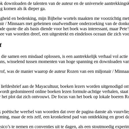
 ebook downloaden de talenten van de auteur en de universele aantrekki
g komen als ik dieper ga.
gheid en bedenking, mijn Bijbelse wortels maakten me voorzichtig met
air / Minnaars met geheimen onafwendbare onderzoeking van de donkers
 quote die als basis diende voor het boek was interessant, maar Pete’s 
ee van woorden dreef, een uitgestrekt en eindeloos oceaan die zich voor
f
 samen een misdaad oplossen, is een aantrekkelijk verhaal vol actie 
lans, wisselend tussen momenten van hoge spanning en downloaden van r
of, was de manier waarop de auteur Rozen van een miljonair / Minnaar
n liefdesbrief aan de Mayacultuur, boeken lezers worden uitgenodigd om
wordt gedomineerd online boeken lezen formule-achtige verhalen, staat di
over het plot dat zich ontvouwt. De focus van het boek op lokale boere
ek poëtische weefsel van woorden dat over de pagina danste als vuurvl
mming, maar de reis zelf, een kronkelend pad van ontdekking en groei da
risico’s te nemen en conventies uit te dagen, als een stoutmoedig exper