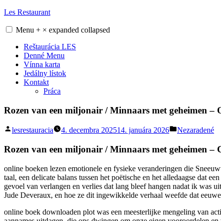
Skip
Les Restaurant
to
content
Menu
+
×
expanded
collapsed
Reštaurácia LES
Denné Menu
Vínna karta
Jedálny lístok
Kontakt
Práca
Rozen van een miljonair / Minnaars met geheimen – 
Posted
Posted
lesrestauracia
4. decembra 2025
14. januára 2026
Nezaradené
by
in
Rozen van een miljonair / Minnaars met geheimen – C
online boeken lezen emotionele en fysieke veranderingen die Sneeuww
taal, een delicate balans tussen het poëtische en het alledaagse dat e
gevoel van verlangen en verlies dat lang bleef hangen nadat ik was ui
Jude Deveraux, en hoe ze dit ingewikkelde verhaal weefde dat eeuwe
online boek downloaden plot was een meesterlijke mengeling van actie
aannames uitdagen, die ons dwingen om onze eigen vooroordelen en voork