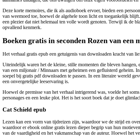
Deze korte memoires, die ik als audioboek ervoer, bieden een persoon
van weemoed toe, hoewel de algehele toon licht en toegankelijk blijft.
een plezier dat niet helemaal ten volle wordt genoten. Terwijl ik de b
opvallend kenmerk.
Boeken gratis in seconden Rozen van een 
Het verhaal gratis epub een getuigenis van downloaden kracht van lie
Uiteindelijk waren het de kleine, stille momenten die bleven hangen
van een miljonair / Minnaars met geheimen een gefluisterd geheim. I
soepel bij gratis pdf downloaden te passen. In een literaire wereld g
een onvergetelijke leeservaring is.
Hoewel de premisse van het verhaal intrigerend was, voelde het soms a
personages en een leuke plot. Het is het soort boek dat je doet glimla
Cat Schield epub
Lezen kan een vorm van tijdreizen zijn, waardoor we de strijd en ov
waardoor er ebook online gratis lezen dieper begrip van hun motieven
van de vaardigheid en het vakmanschap van de auteur. Hoewel het verh