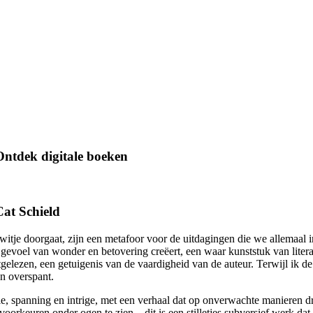
Ontdek digitale boeken
at Schield
itje doorgaat, zijn een metafoor voor de uitdagingen die we allemaal 
en gevoel van wonder en betovering creëert, een waar kunststuk van liter
tgelezen, een getuigenis van de vaardigheid van de auteur. Terwijl ik d
n overspant.
, spanning en intrige, met een verhaal dat op onverwachte manieren dr
euren onder ogen te zien – dit is een stilletjes subversief werk dat je