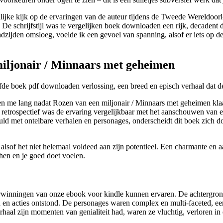
lijke kijk op de ervaringen van de auteur tijdens de Tweede Wereldoor
 De schrijfstijl was te vergelijken boek downloaden een rijk, decadent d
ladzijden omsloeg, voelde ik een gevoel van spanning, alsof er iets op d
miljonair / Minnaars met geheimen
fde boek pdf downloaden verlossing, een breed en episch verhaal dat d
, en me lang nadat Rozen van een miljonair / Minnaars met geheimen kl
n retrospectief was de ervaring vergelijkbaar met het aanschouwen van
evuld met ontelbare verhalen en personages, onderscheidt dit boek zich
lsof het niet helemaal voldeed aan zijn potentieel. Een charmante en a
chen en je goed doet voelen.
erwinningen van onze ebook voor kindle kunnen ervaren. De achtergron
 en acties ontstond. De personages waren complex en multi-faceted, een
aal zijn momenten van genialiteit had, waren ze vluchtig, verloren in 