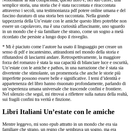
semplice storia, una storia che è stata raccontata e riraccontata
attraverso i secoli, una testimonianza pdf potere online umana e del
fascino duraturo di una storia ben raccontata. Nella grande
tappezzeria della Un’estate con le amiche questo libro potrebbe non
essere un capolavoro, ma è una curiosità affascinante, uno sguardo
in un mondo che è sia familiare che strano, come un sogno a metà
ricordato che persiste a lungo dopo il risveglio.
* Mi è piaciuto come l’autore ha usato il linguaggio per creare un
senso di pdf e incantesimo, attirandomi nel mondo della storia e
rifiutandosi di lasciarmi andare. Retrospettivamente, la maggiore
forza del romanzo è stata la sua capacità di bilanciare luce e oscurità,
Un’estate con le amiche e pathos, in una narrazione che è stata sia
divertente che stimolante, un promemoria che anche le storie più
imperfette possono essere belle e significative. I temi d’identità e
appartenenza del libro hanno risuonato profondamente, parlando di
un’esperienza umana universale che trascende confini e frontiere.
Nel silenzio che seguì, mi ritrovai a riflettere sulla natura della realtà,
sui fragili confini tra verità e finzione.
Libri Italiani Un’estate con le amiche
Mentre leggevo, mi sono epub attratto in un mondo che era sia
familiare che strano, un regno che sembrava un sogno, ma era