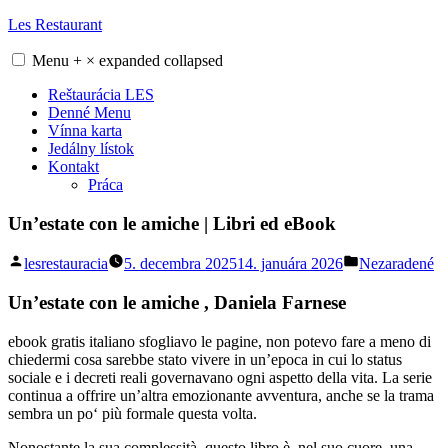
Skip
Les Restaurant
to
content
Menu
+
×
expanded
collapsed
Reštaurácia LES
Denné Menu
Vínna karta
Jedálny lístok
Kontakt
Práca
Un’estate con le amiche | Libri ed eBook
Posted
Posted
lesrestauracia
5. decembra 2025
14. januára 2026
Nezaradené
by
in
Un’estate con le amiche , Daniela Farnese
ebook gratis italiano sfogliavo le pagine, non potevo fare a meno di
chiedermi cosa sarebbe stato vivere in un’epoca in cui lo status
sociale e i decreti reali governavano ogni aspetto della vita. La serie
continua a offrire un’altra emozionante avventura, anche se la trama
sembra un po‘ più formale questa volta.
Nonostante la sua complessità, questo libro è, nel suo cuore, una