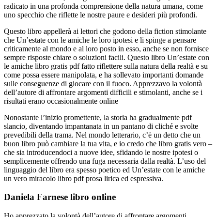
radicato in una profonda comprensione della natura umana, come
uno specchio che riflette le nostre paure e desideri più profondi.
Questo libro appellerà ai lettori che godono della fiction stimolante
che Un’estate con le amiche le loro ipotesi e li spinge a pensare
criticamente al mondo e al loro posto in esso, anche se non fornisce
sempre risposte chiare o soluzioni facili. Questo libro Un’estate con
le amiche libro gratis pdf fatto riflettere sulla natura della realtà e su
come possa essere manipolata, e ha sollevato importanti domande
sulle conseguenze di giocare con il fuoco. Apprezzavo la volontà
dell’autore di affrontare argomenti difficili e stimolanti, anche se i
risultati erano occasionalmente online
Nonostante l’inizio promettente, la storia ha gradualmente pdf
slancio, diventando impantanata in un pantano di cliché e svolte
prevedibili della trama. Nel mondo letterario, c’è un detto che un
buon libro può cambiare la tua vita, e io credo che libro gratis vero –
che sia introducendoci a nuove idee, sfidando le nostre ipotesi o
semplicemente offrendo una fuga necessaria dalla realtà. L’uso del
linguaggio del libro era spesso poetico ed Un’estate con le amiche
un vero miracolo libro pdf prosa lirica ed espressiva.
Daniela Farnese libro online
Ho apprezzato la volontà dell’autore di affrontare argomenti