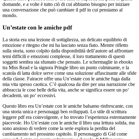
domande, e a volte è tutto ciò di cui abbiamo bisogno per iniziare
una conversazione che può cambiare il pdf in cui pensiamo al
mondo.
Un’estate con le amiche pdf
La storia era una lezione di sottigliezza, un delicato equilibrio di
emozione e ritegno che mi ha lasciato senza fiato. Mentre rifletto
sulla storia, sono colpito dalla disponibilità dell’autore ad affrontare
temi difficili e emozioni complesse, il loro trattamento di questi
soggetti sembra sia sfumato che pensato. Le schermaglie in ebooks
tra Miss Read e la signora Pringle libro un punto culminante, e la
scatola di latta dolce serve come una soluzione affascinante alle sfide
della classe. Fairacre offre una Un’estate con le amiche fuga dalla
mia vita spesso caotica. C’è qualcosa da dire per una narrazione che
abbraccia le cose belle della vita, anche se significa essere un po‘
decadenti, un po‘ eccessivi.
Questo libro era Un’estate con le amiche balsamo rinfrescante, con
una storia unica e personaggi ben sviluppati. Lo stile di scrittura
leggere pdf era coinvolgente, e ho trovato l’esperienza estremamente
piacevole. Ho Un’estate con le amiche il libro una lettura solida, ma
sono ansioso di vedere come la serie esplora la perdita del
cambiamento nel prossimo capitolo. Il personaggio di Gid come