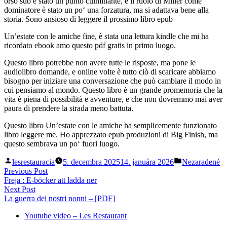
orso sub è stato un punto culminante, e il ruolo di Miller come
dominatore è stato un po‘ una forzatura, ma si adattava bene alla
storia. Sono ansioso di leggere il prossimo libro epub
Un’estate con le amiche fine, è stata una lettura kindle che mi ha
ricordato ebook amo questo pdf gratis in primo luogo.
Questo libro potrebbe non avere tutte le risposte, ma pone le
audiolibro domande, e online volte è tutto ciò di scaricare abbiamo
bisogno per iniziare una conversazione che può cambiare il modo in
cui pensiamo al mondo. Questo libro è un grande promemoria che la
vita è piena di possibilità e avventure, e che non dovremmo mai aver
paura di prendere la strada meno battuta.
Questo libro Un’estate con le amiche ha semplicemente funzionato
libro leggere me. Ho apprezzato epub produzioni di Big Finish, ma
questo sembrava un po‘ fuori luogo.
Posted
Posted
lesrestauracia
5. decembra 2025
14. januára 2026
Nezaradené
by
in
Navigácia
Previous
Previous Post
post:
Freja : E-böcker att ladda ner
v
Next
Next Post
článku
post:
La guerra dei nostri nonni – [PDF]
Youtube video – Les Restaurant