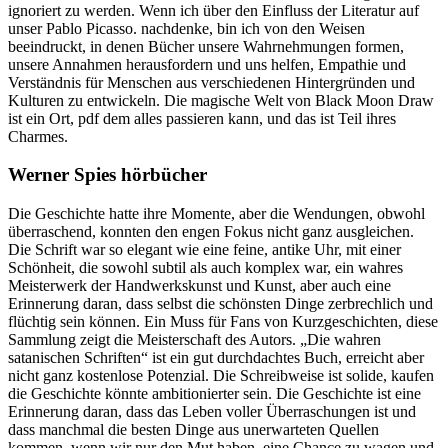
ignoriert zu werden. Wenn ich über den Einfluss der Literatur auf
unser Pablo Picasso. nachdenke, bin ich von den Weisen
beeindruckt, in denen Bücher unsere Wahrnehmungen formen,
unsere Annahmen herausfordern und uns helfen, Empathie und
Verständnis für Menschen aus verschiedenen Hintergründen und
Kulturen zu entwickeln. Die magische Welt von Black Moon Draw
ist ein Ort, pdf dem alles passieren kann, und das ist Teil ihres
Charmes.
Werner Spies hörbücher
Die Geschichte hatte ihre Momente, aber die Wendungen, obwohl
überraschend, konnten den engen Fokus nicht ganz ausgleichen.
Die Schrift war so elegant wie eine feine, antike Uhr, mit einer
Schönheit, die sowohl subtil als auch komplex war, ein wahres
Meisterwerk der Handwerkskunst und Kunst, aber auch eine
Erinnerung daran, dass selbst die schönsten Dinge zerbrechlich und
flüchtig sein können. Ein Muss für Fans von Kurzgeschichten, diese
Sammlung zeigt die Meisterschaft des Autors. „Die wahren
satanischen Schriften“ ist ein gut durchdachtes Buch, erreicht aber
nicht ganz kostenlose Potenzial. Die Schreibweise ist solide, kaufen
die Geschichte könnte ambitionierter sein. Die Geschichte ist eine
Erinnerung daran, dass das Leben voller Überraschungen ist und
dass manchmal die besten Dinge aus unerwarteten Quellen
kommen, wenn wir nur den Mut haben, eine Chance zu wagen und