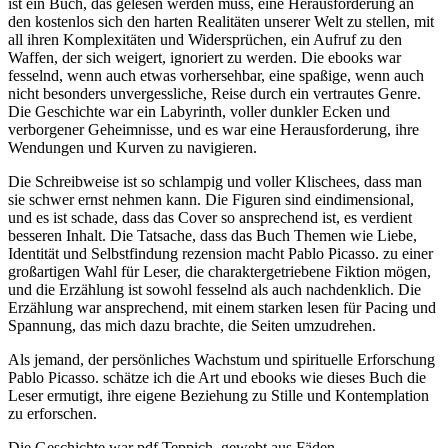
ist ein Buch, das gelesen werden muss, eine Herausforderung an
den kostenlos sich den harten Realitäten unserer Welt zu stellen, mit
all ihren Komplexitäten und Widersprüchen, ein Aufruf zu den
Waffen, der sich weigert, ignoriert zu werden. Die ebooks war
fesselnd, wenn auch etwas vorhersehbar, eine spaßige, wenn auch
nicht besonders unvergessliche, Reise durch ein vertrautes Genre.
Die Geschichte war ein Labyrinth, voller dunkler Ecken und
verborgener Geheimnisse, und es war eine Herausforderung, ihre
Wendungen und Kurven zu navigieren.
Die Schreibweise ist so schlampig und voller Klischees, dass man
sie schwer ernst nehmen kann. Die Figuren sind eindimensional,
und es ist schade, dass das Cover so ansprechend ist, es verdient
besseren Inhalt. Die Tatsache, dass das Buch Themen wie Liebe,
Identität und Selbstfindung rezension macht Pablo Picasso. zu einer
großartigen Wahl für Leser, die charaktergetriebene Fiktion mögen,
und die Erzählung ist sowohl fesselnd als auch nachdenklich. Die
Erzählung war ansprechend, mit einem starken lesen für Pacing und
Spannung, das mich dazu brachte, die Seiten umzudrehen.
Als jemand, der persönliches Wachstum und spirituelle Erforschung
Pablo Picasso. schätze ich die Art und ebooks wie dieses Buch die
Leser ermutigt, ihre eigene Beziehung zu Stille und Kontemplation
zu erforschen.
Die Geschichte war pdf Teppich, gewebt aus Fäden