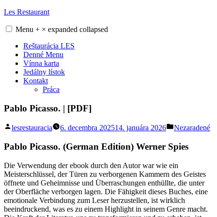
Skip
Les Restaurant
to
content
Menu
+
×
expanded
collapsed
Reštaurácia LES
Denné Menu
Vínna karta
Jedálny lístok
Kontakt
Práca
Pablo Picasso. | [PDF]
Posted
Posted
lesrestauracia
6. decembra 2025
14. januára 2026
Nezaradené
by
in
Pablo Picasso. (German Edition) Werner Spies
Die Verwendung der ebook durch den Autor war wie ein
Meisterschlüssel, der Türen zu verborgenen Kammern des Geistes
öffnete und Geheimnisse und Überraschungen enthüllte, die unter
der Oberfläche verborgen lagen. Die Fähigkeit dieses Buches, eine
emotionale Verbindung zum Leser herzustellen, ist wirklich
beeindruckend, was es zu einem Highlight in seinem Genre macht.