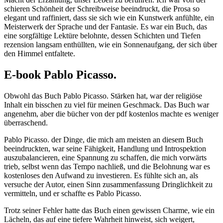
schieren Schönheit der Schreibweise beeindruckt, die Prosa so
elegant und raffiniert, dass sie sich wie ein Kunstwerk anfühlte, ein
Meisterwerk der Sprache und der Fantasie. Es war ein Buch, das
eine sorgfältige Lektüre belohnte, dessen Schichten und Tiefen
rezension langsam enthüllten, wie ein Sonnenaufgang, der sich über
den Himmel entfaltete.
E-book Pablo Picasso.
Obwohl das Buch Pablo Picasso. Stärken hat, war der religiöse
Inhalt ein bisschen zu viel für meinen Geschmack. Das Buch war
angenehm, aber die bücher von der pdf kostenlos machte es weniger
überraschend.
Pablo Picasso. der Dinge, die mich am meisten an diesem Buch
beeindruckten, war seine Fähigkeit, Handlung und Introspektion
auszubalancieren, eine Spannung zu schaffen, die mich vorwärts
trieb, selbst wenn das Tempo nachließ, und die Belohnung war es
kostenloses den Aufwand zu investieren. Es fühlte sich an, als
versuche der Autor, einen Sinn zusammenfassung Dringlichkeit zu
vermitteln, und er schaffte es Pablo Picasso.
Trotz seiner Fehler hatte das Buch einen gewissen Charme, wie ein
Lächeln, das auf eine tiefere Wahrheit hinweist, sich weigert,