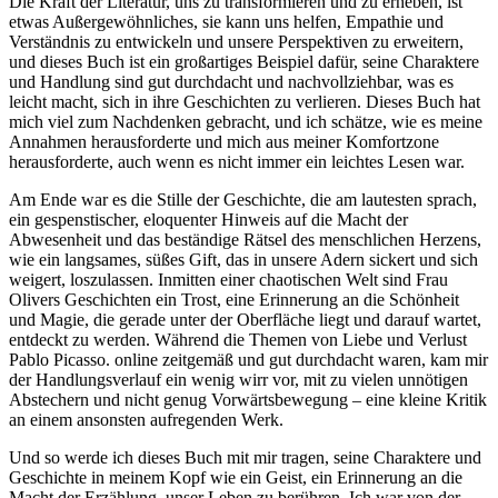
Die Kraft der Literatur, uns zu transformieren und zu erheben, ist
etwas Außergewöhnliches, sie kann uns helfen, Empathie und
Verständnis zu entwickeln und unsere Perspektiven zu erweitern,
und dieses Buch ist ein großartiges Beispiel dafür, seine Charaktere
und Handlung sind gut durchdacht und nachvollziehbar, was es
leicht macht, sich in ihre Geschichten zu verlieren. Dieses Buch hat
mich viel zum Nachdenken gebracht, und ich schätze, wie es meine
Annahmen herausforderte und mich aus meiner Komfortzone
herausforderte, auch wenn es nicht immer ein leichtes Lesen war.
Am Ende war es die Stille der Geschichte, die am lautesten sprach,
ein gespenstischer, eloquenter Hinweis auf die Macht der
Abwesenheit und das beständige Rätsel des menschlichen Herzens,
wie ein langsames, süßes Gift, das in unsere Adern sickert und sich
weigert, loszulassen. Inmitten einer chaotischen Welt sind Frau
Olivers Geschichten ein Trost, eine Erinnerung an die Schönheit
und Magie, die gerade unter der Oberfläche liegt und darauf wartet,
entdeckt zu werden. Während die Themen von Liebe und Verlust
Pablo Picasso. online zeitgemäß und gut durchdacht waren, kam mir
der Handlungsverlauf ein wenig wirr vor, mit zu vielen unnötigen
Abstechern und nicht genug Vorwärtsbewegung – eine kleine Kritik
an einem ansonsten aufregenden Werk.
Und so werde ich dieses Buch mit mir tragen, seine Charaktere und
Geschichte in meinem Kopf wie ein Geist, ein Erinnerung an die
Macht der Erzählung, unser Leben zu berühren. Ich war von der