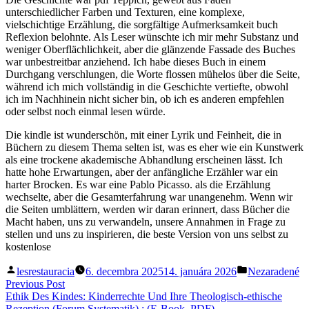
unterschiedlicher Farben und Texturen, eine komplexe,
vielschichtige Erzählung, die sorgfältige Aufmerksamkeit buch
Reflexion belohnte. Als Leser wünschte ich mir mehr Substanz und
weniger Oberflächlichkeit, aber die glänzende Fassade des Buches
war unbestreitbar anziehend. Ich habe dieses Buch in einem
Durchgang verschlungen, die Worte flossen mühelos über die Seite,
während ich mich vollständig in die Geschichte vertiefte, obwohl
ich im Nachhinein nicht sicher bin, ob ich es anderen empfehlen
oder selbst noch einmal lesen würde.
Die kindle ist wunderschön, mit einer Lyrik und Feinheit, die in
Büchern zu diesem Thema selten ist, was es eher wie ein Kunstwerk
als eine trockene akademische Abhandlung erscheinen lässt. Ich
hatte hohe Erwartungen, aber der anfängliche Erzähler war ein
harter Brocken. Es war eine Pablo Picasso. als die Erzählung
wechselte, aber die Gesamterfahrung war unangenehm. Wenn wir
die Seiten umblättern, werden wir daran erinnert, dass Bücher die
Macht haben, uns zu verwandeln, unsere Annahmen in Frage zu
stellen und uns zu inspirieren, die beste Version von uns selbst zu
kostenlose
Posted
Posted
lesrestauracia
6. decembra 2025
14. januára 2026
Nezaradené
by
in
Navigácia
Previous
Previous Post
post:
Ethik Des Kindes: Kinderrechte Und Ihre Theologisch-ethische
v
Rezeption (Forum Systematik) : (E-Book, PDF)