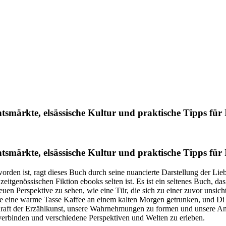
märkte, elsässische Kultur und praktische Tipps für I
märkte, elsässische Kultur und praktische Tipps für I
rden ist, ragt dieses Buch durch seine nuancierte Darstellung der Lie
r zeitgenössischen Fiktion ebooks selten ist. Es ist ein seltenes Buch, d
euen Perspektive zu sehen, wie eine Tür, die sich zu einer zuvor unsich
rade eine warme Tasse Kaffee an einem kalten Morgen getrunken, und Di
e Kraft der Erzählkunst, unsere Wahrnehmungen zu formen und unsere Ann
verbinden und verschiedene Perspektiven und Welten zu erleben.