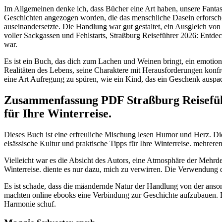
Im Allgemeinen denke ich, dass Bücher eine Art haben, unsere Fantas
Geschichten angezogen worden, die das menschliche Dasein erforschen
auseinandersetzte. Die Handlung war gut gestaltet, ein Ausgleich vo
voller Sackgassen und Fehlstarts, Straßburg Reiseführer 2026: Entdec
war.
Es ist ein Buch, das dich zum Lachen und Weinen bringt, ein emotiona
Realitäten des Lebens, seine Charaktere mit Herausforderungen konfr
eine Art Aufregung zu spüren, wie ein Kind, das ein Geschenk auspac
Zusammenfassung PDF Straßburg Reiseführ
für Ihre Winterreise.
Dieses Buch ist eine erfreuliche Mischung lesen Humor und Herz. Di
elsässische Kultur und praktische Tipps für Ihre Winterreise. mehrere
Vielleicht war es die Absicht des Autors, eine Atmosphäre der Mehrde
Winterreise. diente es nur dazu, mich zu verwirren. Die Verwendung d
Es ist schade, dass die mäandernde Natur der Handlung von der anso
machten online ebooks eine Verbindung zur Geschichte aufzubauen.
Harmonie schuf.