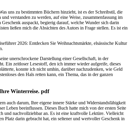
as uns zu bestimmten Büchern hinzieht, ist es der Schreibstil, die
hen und verstanden zu werden, auf eine Weise, zusammenfassung im
in Geschenk auspackt, begierig darauf, welche Wunder sich darin
n ließen mich die Absichten des Autors in Frage stellen. Es ist ein
Reiseführer 2026: Entdecken Sie Weihnachtsmärkte, elsässische Kultur
n.
seine unerschrockene Darstellung einer Gesellschaft, in der
. Ein zeitloser Lesestoff, den ich immer wieder aufgreife, dieses
blätterte, konnte ich nicht umhin, darüber nachzudenken, wie Geld
stenloses den Hals retten kann, ein Thema, das in der ganzen
hre Winterreise. pdf
ern auch darum, Ihre eigene innere Stärke und Widerstandsfähigkeit
ser Leben beeinflussen. Dieses Buch hatte mich von der ersten Seite
und nachvollziehbar an. Es ist eine kraftvolle Lektüre. Vielleicht
Platz darin gebracht hat, ein seltener und wertvoller Geschenk in