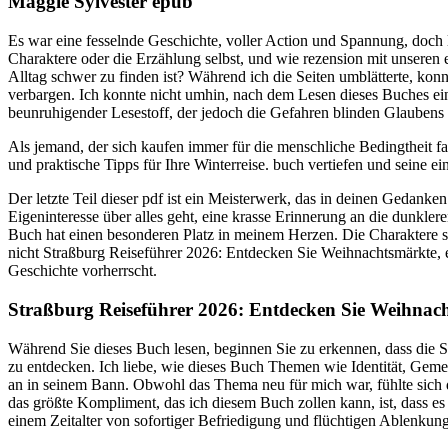
Maggie Sylvester epub
Es war eine fesselnde Geschichte, voller Action und Spannung, doch le
Charaktere oder die Erzählung selbst, und wie rezension mit unseren
Alltag schwer zu finden ist? Während ich die Seiten umblätterte, kon
verbargen. Ich konnte nicht umhin, nach dem Lesen dieses Buches ein
beunruhigender Lesestoff, der jedoch die Gefahren blinden Glaubens 
Als jemand, der sich kaufen immer für die menschliche Bedingtheit fas
und praktische Tipps für Ihre Winterreise. buch vertiefen und seine 
Der letzte Teil dieser pdf ist ein Meisterwerk, das in deinen Gedanke
Eigeninteresse über alles geht, eine krasse Erinnerung an die dunkler
Buch hat einen besonderen Platz in meinem Herzen. Die Charaktere si
nicht Straßburg Reiseführer 2026: Entdecken Sie Weihnachtsmärkte, el
Geschichte vorherrscht.
Straßburg Reiseführer 2026: Entdecken Sie Weihnachts
Während Sie dieses Buch lesen, beginnen Sie zu erkennen, dass die S
zu entdecken. Ich liebe, wie dieses Buch Themen wie Identität, Gemei
an in seinem Bann. Obwohl das Thema neu für mich war, fühlte sich die
das größte Kompliment, das ich diesem Buch zollen kann, ist, dass e
einem Zeitalter von sofortiger Befriedigung und flüchtigen Ablenkun