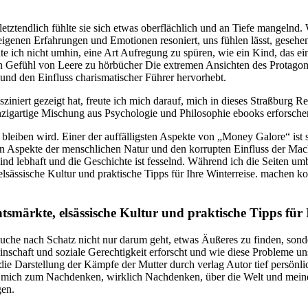
tztendlich fühlte sie sich etwas oberflächlich und an Tiefe mangelnd. W
 eigenen Erfahrungen und Emotionen resoniert, uns fühlen lässt, gese
nte ich nicht umhin, eine Art Aufregung zu spüren, wie ein Kind, das e
 Gefühl von Leere zu hörbücher Die extremen Ansichten des Protagoniste
und den Einfluss charismatischer Führer hervorhebt.
ziniert gezeigt hat, freute ich mich darauf, mich in dieses Straßburg 
einzigartige Mischung aus Psychologie und Philosophie ebooks erforsche
n bleiben wird. Einer der auffälligsten Aspekte von „Money Galore“ ist 
en Aspekte der menschlichen Natur und den korrupten Einfluss der Macht
nd lebhaft und die Geschichte ist fesselnd. Während ich die Seiten um
sässische Kultur und praktische Tipps für Ihre Winterreise. machen ko
märkte, elsässische Kultur und praktische Tipps für I
uche nach Schatz nicht nur darum geht, etwas Äußeres zu finden, sond
nschaft und soziale Gerechtigkeit erforscht und wie diese Probleme un
 Darstellung der Kämpfe der Mutter durch verlag Autor tief persönlich 
s mich zum Nachdenken, wirklich Nachdenken, über die Welt und meinen 
gen.