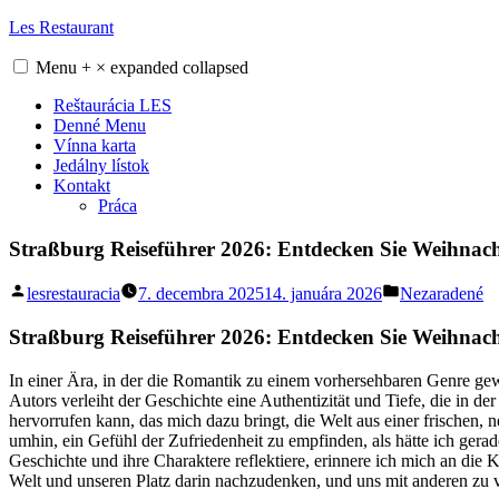
Skip
Les Restaurant
to
content
Menu
+
×
expanded
collapsed
Reštaurácia LES
Denné Menu
Vínna karta
Jedálny lístok
Kontakt
Práca
Straßburg Reiseführer 2026: Entdecken Sie Weihnachts
Posted
Posted
lesrestauracia
7. decembra 2025
14. januára 2026
Nezaradené
by
in
Straßburg Reiseführer 2026: Entdecken Sie Weihnachts
In einer Ära, in der die Romantik zu einem vorhersehbaren Genre gewo
Autors verleiht der Geschichte eine Authentizität und Tiefe, die in de
hervorrufen kann, das mich dazu bringt, die Welt aus einer frischen, n
umhin, ein Gefühl der Zufriedenheit zu empfinden, als hätte ich ge
Geschichte und ihre Charaktere reflektiere, erinnere ich mich an di
Welt und unseren Platz darin nachzudenken, und uns mit anderen zu 