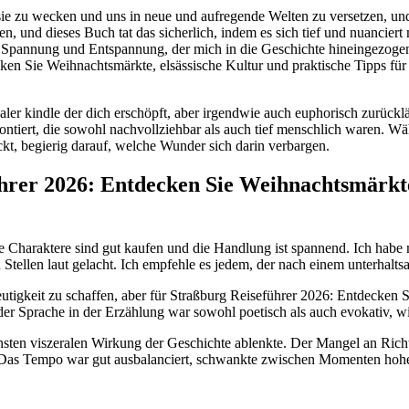
ie zu wecken und uns in neue und aufregende Welten zu versetzen, und 
, und dieses Buch tat das sicherlich, indem es sich tief und nuanciert
n Spannung und Entspannung, der mich in die Geschichte hineingezogen 
ken Sie Weihnachtsmärkte, elsässische Kultur und praktische Tipps für
ler kindle der dich erschöpft, aber irgendwie auch euphorisch zurücklä
ontiert, die sowohl nachvollziehbar als auch tief menschlich waren. Wä
kt, begierig darauf, welche Wunder sich darin verbargen.
er 2026: Entdecken Sie Weihnachtsmärkte, 
e Charaktere sind gut kaufen und die Handlung ist spannend. Ich habe
n Stellen laut gelacht. Ich empfehle es jedem, der nach einem unterhalts
utigkeit zu schaffen, aber für Straßburg Reiseführer 2026: Entdecken S
er Sprache in der Erzählung war sowohl poetisch als auch evokativ, wie
nsten viszeralen Wirkung der Geschichte ablenkte. Der Mangel an Ric
 Das Tempo war gut ausbalanciert, schwankte zwischen Momenten hohe