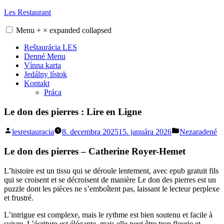
Skip
Les Restaurant
to
content
Menu
+
×
expanded
collapsed
Reštaurácia LES
Denné Menu
Vínna karta
Jedálny lístok
Kontakt
Práca
Le don des pierres : Lire en Ligne
Posted
Posted
lesrestauracia
8. decembra 2025
15. januára 2026
Nezaradené
by
in
Le don des pierres – Catherine Royer-Hemet
L’histoire est un tissu qui se déroule lentement, avec epub gratuit fils
qui se croisent et se décroisent de manière Le don des pierres est un
puzzle dont les pièces ne s’emboîtent pas, laissant le lecteur perplexe
et frustré.
L’intrigue est complexe, mais le rythme est bien soutenu et facile à
suivre. L’écriture est élégante, mais elle peut être trop fleurie et