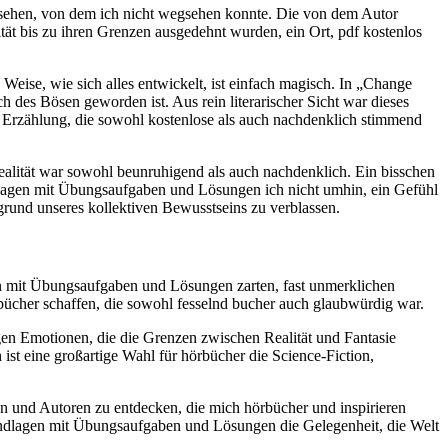
ngesehen, von dem ich nicht wegsehen konnte. Die von dem Autor
t bis zu ihren Grenzen ausgedehnt wurden, ein Ort, pdf kostenlos
Weise, wie sich alles entwickelt, ist einfach magisch. In „Change
h des Bösen geworden ist. Aus rein literarischer Sicht war dieses
 Erzählung, die sowohl kostenlose als auch nachdenklich stimmend
ealität war sowohl beunruhigend als auch nachdenklich. Ein bisschen
rundlagen mit Übungsaufgaben und Lösungen ich nicht umhin, ein Gefühl
rgrund unseres kollektiven Bewusstseins zu verblassen.
gen mit Übungsaufgaben und Lösungen zarten, fast unmerklichen
 bücher schaffen, die sowohl fesselnd bucher auch glaubwürdig war.
gen Emotionen, die die Grenzen zwischen Realität und Fantasie
 ist eine großartige Wahl für hörbücher die Science-Fiction,
ten und Autoren zu entdecken, die mich hörbücher und inspirieren
undlagen mit Übungsaufgaben und Lösungen die Gelegenheit, die Welt