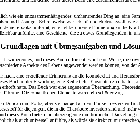
endlich wie ein unzusammenhängendes, umherirrendes Ding an, eine Sam
ben und Lösungen Schreibweise war lebhaft und eindrucksvoll, wie ein
nd deiner ebooks umformt, eine tief berührende Erinnerung an die Kraft
vollziehbar anfühlte, eine Geschichte, die zu etwas Grundlegendem in 
: Grundlagen mit Übungsaufgaben und Lösu
ein faszinierendes, und dieses Buch erforscht es auf eine Weise, die so
verschiedene Aspekte des Lebens angewendet werden können, von der 
mir nach, eine ergreifende Erinnerung an die Komplexität und Herausfor
Buch in der Erwartung, eine Reihe tiefer Einsichten zu erhalten, aber 
ch erhofft hatte. Das Buch war eine angenehme Überraschung, Theore
menführung. Die romantischen Elemente waren ein schöner Zug.
 von Duncan und Portia, aber sie mangelt an dem Funken des ersten Buch
Lesestoff für diejenigen, die in die Charaktere investiert sind und mehr
, und dieses Buch bietet eine überzeugende und hörbücher Darstellung e
ch als auch universell anfühlte, als würde sie direkt zu mir sprechen,