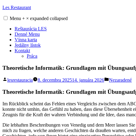
Skip
Les Restaurant
to
content
Menu
+
×
expanded
collapsed
Reštaurácia LES
Denné Menu
Vínna karta
Jedálny lístok
Kontakt
Práca
Theoretische Informatik: Grundlagen mit Übungsau
Posted
Posted
lesrestauracia
8. decembra 2025
14. januára 2026
Nezaradené
by
in
Theoretische Informatik: Grundlagen mit Übungsauf
Im Rückblick scheint das Fehlen eines Vergleichs zwischen dem ABC-
konnte nicht umhin, das Gefühl zu haben, dass diese Übersehenheit e
Zeugnis für die Kraft der wahren Verbindung und die Idee, dass manc
Die lebhaften Beschreibungen von Venedig und dem Meer lassen Sie fü
mich zu fragen, welche anderen Geschichten da draußen warten, entdec
Geschichten, jede von ihnen bietet eine einzigartige Perspektive od