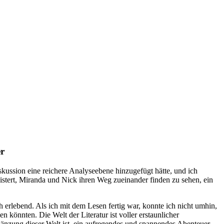
er
ussion eine reichere Analyseebene hinzugefügt hätte, und ich
istert, Miranda und Nick ihren Weg zueinander finden zu sehen, ein
erlebend. Als ich mit dem Lesen fertig war, konnte ich nicht umhin,
 könnten. Die Welt der Literatur ist voller erstaunlicher
gänzung dieser Welt ist, ein aufregendes und spannendes Abenteuer,