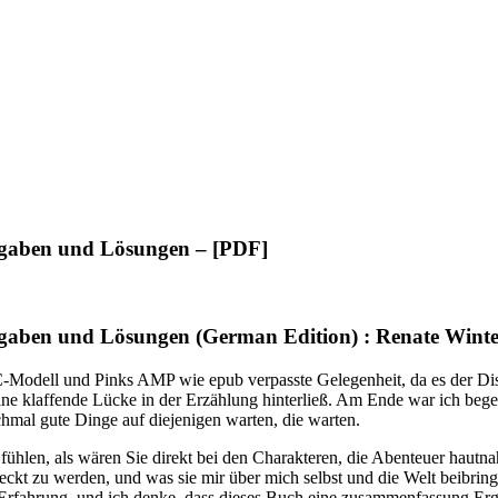
fgaben und Lösungen – [PDF]
gaben und Lösungen (German Edition) : Renate Wint
Modell und Pinks AMP wie epub verpasste Gelegenheit, da es der Disk
ine klaffende Lücke in der Erzählung hinterließ. Am Ende war ich bege
hmal gute Dinge auf diejenigen warten, die warten.
hlen, als wären Sie direkt bei den Charakteren, die Abenteuer hautnah 
kt zu werden, und was sie mir über mich selbst und die Welt beibringen
er Erfahrung, und ich denke, dass dieses Buch eine zusammenfassung Er