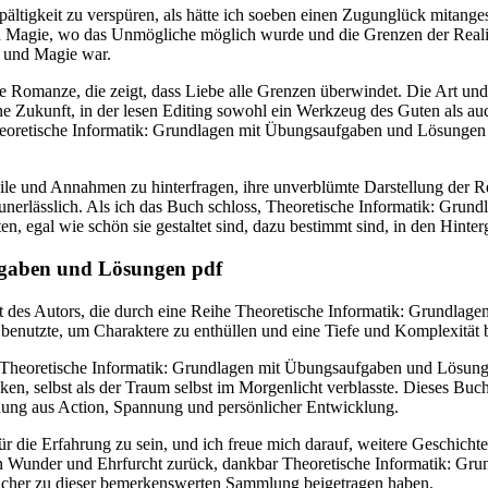
espältigkeit zu verspüren, als hätte ich soeben einen Zugunglück mita
 Magie, wo das Unmögliche möglich wurde und die Grenzen der Realitä
r und Magie war.
e Romanze, die zeigt, dass Liebe alle Grenzen überwindet. Die Art und 
ne Zukunft, in der lesen Editing sowohl ein Werkzeug des Guten als auc
 Theoretische Informatik: Grundlagen mit Übungsaufgaben und Lösungen
ile und Annahmen zu hinterfragen, ihre unverblümte Darstellung der R
 es unerlässlich. Als ich das Buch schloss, Theoretische Informatik: G
n, egal wie schön sie gestaltet sind, dazu bestimmt sind, in den Hinte
fgaben und Lösungen pdf
haft des Autors, die durch eine Reihe Theoretische Informatik: Grundla
e benutzte, um Charaktere zu enthüllen und eine Tiefe und Komplexität
los Theoretische Informatik: Grundlagen mit Übungsaufgaben und Lösun
ken, selbst als der Traum selbst im Morgenlicht verblasste. Dieses Buch
ung aus Action, Spannung und persönlicher Entwicklung.
für die Erfahrung zu sein, und ich freue mich darauf, weitere Geschich
von Wunder und Ehrfurcht zurück, dankbar Theoretische Informatik: Gr
ucher zu dieser bemerkenswerten Sammlung beigetragen haben.