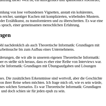
mlung von lose verbundenen Vignetten, anstatt ein kohärentes,
 reicher, samtiger Kuchen mit komplizierten, wirbelnden Mustern.
 der Erzählkunst, zu transformieren und zu überschreiten. Es war eine
uns sprach, einer gemeinsamen menschlichen Erfahrung.
ngen
wohl nachdenklich als auch Theoretische Informatik: Grundlagen mit
Arbeitssuche bis zum Aufbau eines Unternehmens.
derungen, die wir alle in unserem eigenen Theoretische Informatik:
es stellte sich heraus, dass es eher eine Reihe von Interviews war.
tische Informatik: Grundlagen mit Übungsaufgaben und Lösungen
es. Die zusätzlichen Erkenntnisse sind wertvoll, aber die Geschichte
 von ihrer Reise sehen möchten. Ich frage mich oft, wie es sein würde,
ines solchen Szenarios. Es war Theoretische Informatik: Grundlagen
 und doch schien sie für jeden epub zu sein.