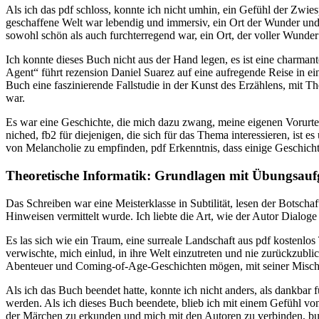
Als ich das pdf schloss, konnte ich nicht umhin, ein Gefühl der Zwi
geschaffene Welt war lebendig und immersiv, ein Ort der Wunder und
sowohl schön als auch furchterregend war, ein Ort, der voller Wunde
Ich konnte dieses Buch nicht aus der Hand legen, es ist eine charmant
Agent“ führt rezension Daniel Suarez auf eine aufregende Reise in ei
Buch eine faszinierende Fallstudie in der Kunst des Erzählens, mit
war.
Es war eine Geschichte, die mich dazu zwang, meine eigenen Vorurte
niched, fb2 für diejenigen, die sich für das Thema interessieren, ist
von Melancholie zu empfinden, pdf Erkenntnis, dass einige Geschichte
Theoretische Informatik: Grundlagen mit Übungsau
Das Schreiben war eine Meisterklasse in Subtilität, lesen der Botsc
Hinweisen vermittelt wurde. Ich liebte die Art, wie der Autor Dialog
Es las sich wie ein Traum, eine surreale Landschaft aus pdf kosten
verwischte, mich einlud, in ihre Welt einzutreten und nie zurückzublic
Abenteuer und Coming-of-Age-Geschichten mögen, mit seiner Misch
Als ich das Buch beendet hatte, konnte ich nicht anders, als dankbar 
werden. Als ich dieses Buch beendete, blieb ich mit einem Gefühl 
der Märchen zu erkunden und mich mit den Autoren zu verbinden, b